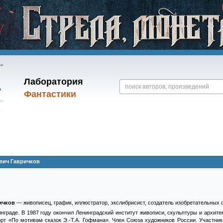
Лаборатория
Фантастики
вич Гавричков
ичков
— живописец, график, иллюстратор, экслибрисист, создатель изобретательных 
инграде. В 1987 году окончил Ленинградский институт живописи, скульптуры и архитек
т «По мотивам сказок Э.-Т.А. Гофмана». Член Союза художников России. Участник