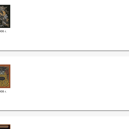
06 г.
08 г.