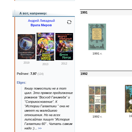
1991
А вот, например:
Андрей Ливадный
Врата Миров
1991 г.
2019
2012
2013
Рейтинг:
7.97
1992
(124)
Eliges
:
Книгу поместили не в тот
цикл. Это прямое продолжение
романов "Восход Ганимеда" и
"Соприкосновение". К
"Истории Галактики " она не
имеет ни малейшего
отношения. Но на всех
19
1992 г.
литсайтах пишут "История
Галактики 60" . Читать самим
надо :)
...
>>