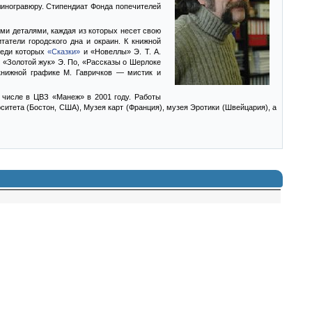
 линогравюру. Стипендиат Фонда попечителей
ми деталями, каждая из которых несет свою
атели городского дна и окраин. К книжной
реди которых
«Сказки»
и «Новеллы» Э. Т. А.
 «Золотой жук» Э. По, «Рассказы о Шерлоке
 книжной графике М. Гавричков — мистик и
 числе в ЦВЗ «Манеж» в 2001 году. Работы
итета (Бостон, США), Музея карт (Франция), музея Эротики (Швейцария), а