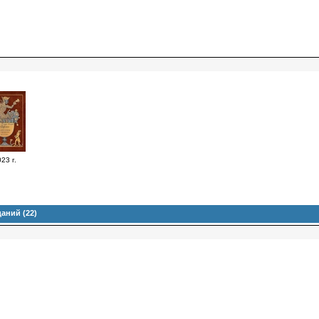
23 г.
аний (22)