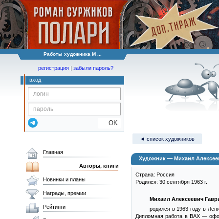
Работы художника М ...
регистрация
|
забыли пароль?
вход
OK
◄ список художников
Главная
Художник — Михаил Алексее
Авторы, книги
Страна: Россия
Новинки и планы
Родился: 30 сентября 1963 г.
Награды, премии
Михаил Алексеевич Гавр
Рейтинги
родился в 1963 году в Лен
Дипломная работа в ВАХ — офор