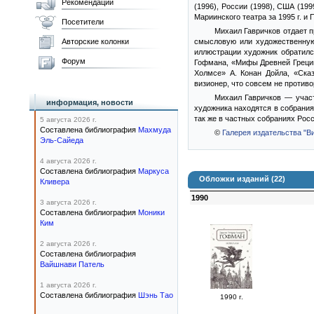
Рекомендации
(1996), России (1998), США (19
Мариинского театра за 1995 г. и 
Посетители
Михаил Гавричков отдает 
Авторские колонки
смысловую или художественную 
иллюстрации художник обратилс
Форум
Гофмана, «Мифы Древней Греции»
Холмсе» А. Конан Дойла, «Сказ
визионер, что совсем не против
Михаил Гавричков — участ
информация, новости
художника находятся в собрания
так же в частных собраниях Росс
5 августа 2026 г.
Составлена библиография
Махмуда
©
Галерея издательства "В
Эль-Сайеда
4 августа 2026 г.
Составлена библиография
Маркуса
Обложки изданий (22)
Кливера
1990
3 августа 2026 г.
Составлена библиография
Моники
Ким
2 августа 2026 г.
Составлена библиография
Вайшнави Патель
1 августа 2026 г.
Составлена библиография
Шэнь Тао
1990 г.