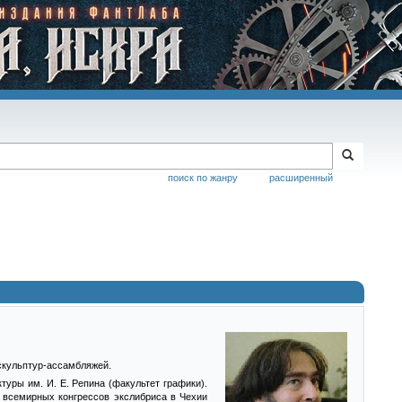
поиск по жанру
расширенный
скульптур-ассамбляжей.
туры им. И. Е. Репина (факультет графики).
 всемирных конгрессов экслибриса в Чехии