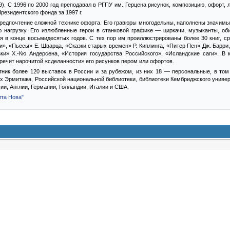
99). С 1996 по 2000 год преподавал в РГПУ им. Герцена рисунок, композицию, офорт,
Президентского фонда за 1997 г.
предпочтение сложной технике офорта. Его гравюры многодельны, наполнены значимы
нагрузку. Его излюбленные герои в станковой графике — циркачи, музыканты, обит
я в конце восьмидесятых годов. С тех пор им проиллюстрированы более 30 книг, с
, «Пьесы» Е. Шварца, «Сказки старых времен» Р. Киплинга, «Питер Пен» Дж. Барри,
ки» Х.-Кю Андерсена, «История государства Российского», «Исландские саги». В
оречит нарочитой «сделанности» его рисунков пером или офортов.
ник более 120 выставок в России и за рубежом, из них 18 — персональные, в том
х Эрмитажа, Российской национальной библиотеки, библиотеки Кембриджского универс
ии, Англии, Германии, Голландии, Италии и США.
ита Нова"