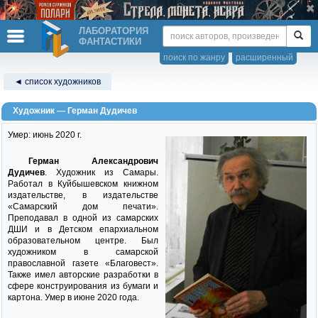
ЛАБОРАТОРИЯ
ФАНТАСТИКИ
поиск по жанру
расширенный
◄ список художников
Художник — Герман Дудичев
Умер: июнь 2020 г.
Герман Александрович
Дудичев
. Художник из Самары.
Работал в Куйбышевском книжном
издательстве, в издательстве
«Самарский дом печати».
Преподавал в одной из самарских
ДШИ и в Детском епархиальном
образовательном центре. Был
художником в самарской
православной газете «Благовест».
Также имел авторские разработки в
сфере конструирования из бумаги и
картона. Умер в июне 2020 года.