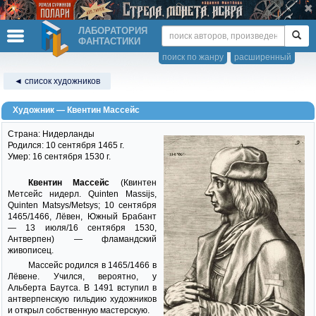
ЛАБОРАТОРИЯ
ФАНТАСТИКИ
поиск по жанру
расширенный
◄ список художников
Художник — Квентин Массейс
Страна: Нидерланды
Родился: 10 сентября 1465 г.
Умер: 16 сентября 1530 г.
Квентин Массейс
(Квинтен
Метсейс нидерл. Quinten Massijs,
Quinten Matsys/Metsys; 10 сентября
1465/1466, Лёвен, Южный Брабант
— 13 июля/16 сентября 1530,
Антверпен) — фламандский
живописец.
Массейс родился в 1465/1466 в
Лёвене. Учился, вероятно, у
Альберта Баутса. В 1491 вступил в
антверпенскую гильдию художников
и открыл собственную мастерскую.