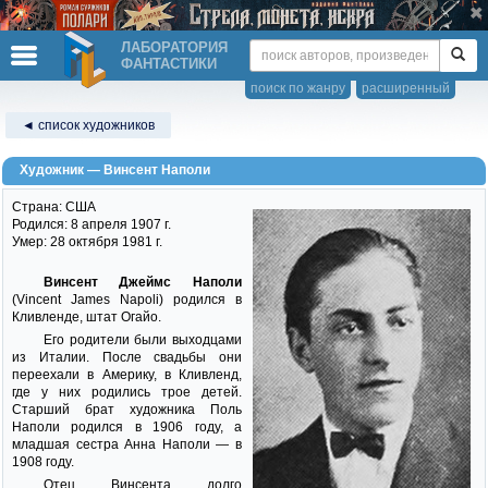
ЛАБОРАТОРИЯ
ФАНТАСТИКИ
поиск по жанру
расширенный
◄ список художников
Художник — Винсент Наполи
Страна: США
Родился: 8 апреля 1907 г.
Умер: 28 октября 1981 г.
Винсент Джеймс Наполи
(Vincent James Napoli) родился в
Кливленде, штат Огайо.
Его родители были выходцами
из Италии. После свадьбы они
переехали в Америку, в Кливленд,
где у них родились трое детей.
Старший брат художника Поль
Наполи родился в 1906 году, а
младшая сестра Анна Наполи — в
1908 году.
Отец Винсента долго