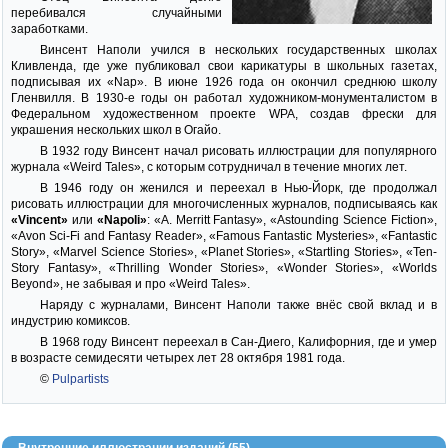
перебивался случайными
заработками.
Винсент Наполи учился в нескольких государственных школах
Кливленда, где уже публиковал свои карикатуры в школьных газетах,
подписывая их «Nap». В июне 1926 года он окончил среднюю школу
Гленвилля. В 1930-е годы он работал художником-монументалистом в
Федеральном художественном проекте WPA, создав фрески для
украшения нескольких школ в Огайо.
В 1932 году Винсент начал рисовать иллюстрации для популярного
журнала «Weird Tales», с которым сотрудничал в течение многих лет.
В 1946 году он женился и переехал в Нью-Йорк, где продолжал
рисовать иллюстрации для многочисленных журналов, подписываясь как
«Vincent»
или
«Napoli»
: «A. Merritt Fantasy», «Astounding Science Fiction»,
«Avon Sci-Fi and Fantasy Reader», «Famous Fantastic Mysteries», «Fantastic
Story», «Marvel Science Stories», «Planet Stories», «Startling Stories», «Ten-
Story Fantasy», «Thrilling Wonder Stories», «Wonder Stories», «Worlds
Beyond», не забывая и про «Weird Tales».
Наряду с журналами, Винсент Наполи также внёс свой вклад и в
индустрию комиксов.
В 1968 году Винсент переехал в Сан-Диего, Калифорния, где и умер
в возрасте семидесяти четырех лет 28 октября 1981 года.
©
Pulpartists