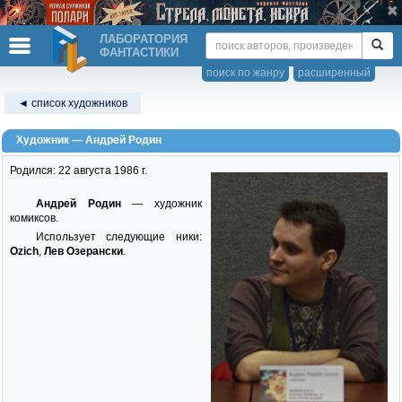
ЛАБОРАТОРИЯ
ФАНТАСТИКИ
поиск по жанру
расширенный
◄ список художников
Художник — Андрей Родин
Родился: 22 августа 1986 г.
Андрей Родин
— художник
комиксов.
Использует следующие ники:
Ozich
,
Лев Озерански
.