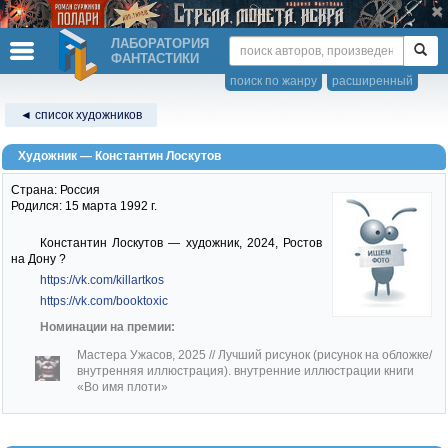
ЛАБОРАТОРИЯ
ФАНТАСТИКИ
поиск по жанру
расширенный
◄ список художников
Художник — Константин Лоскутов
Страна: Россия
Родился: 15 марта 1992 г.
Константин Лоскутов — художник, 2024, Ростов
на Дону ?
https://vk.com/killartkos
https://vk.com/booktoxic
Номинации на премии:
Мастера Ужасов, 2025
// Лучший рисунок (рисунок на обложке/
внутренняя иллюстрация). внутренние иллюстрации книги
«Во имя плоти»