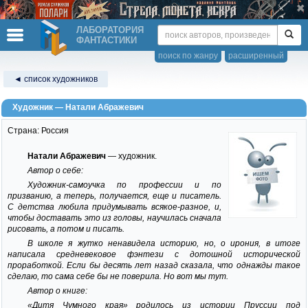
ЛАБОРАТОРИЯ
ФАНТАСТИКИ
поиск по жанру
расширенный
◄ список художников
Художник — Натали Абражевич
Страна: Россия
Натали Абражевич
— художник.
Автор о себе:
Художник-самоучка по профессии и по
призванию, а теперь, получается, еще и писатель.
С детства любила придумывать всякое-разное, и,
чтобы доставать это из головы, научилась сначала
рисовать, а потом и писать.
В школе я жутко ненавидела историю, но, о ирония, в итоге
написала средневековое фэнтези с дотошной исторической
проработкой. Если бы десять лет назад сказала, что однажды такое
сделаю, то сама себе бы не поверила. Но вот мы тут.
Автор о книге:
«Дитя Чумного края» родилось из истории Пруссии под