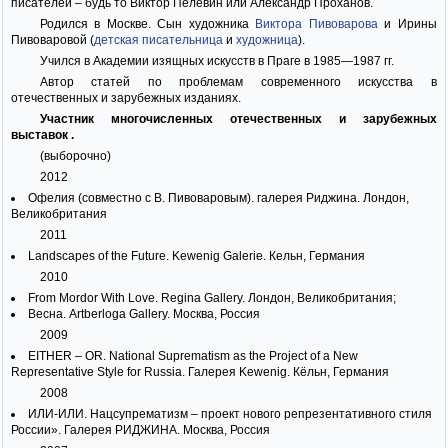
писателей – будь то Виктор Пелевин или Александр Проханов.
Родился в Москве. Сын художника
Виктора Пивоварова
и Ирины
Пивоваровой (
детская писательница
и
художница
).
Учился в Академии изящных искусств в Праге в 1985—1987 гг.
Автор статей по проблемам современного искусства в
отечественных и зарубежных изданиях.
Участник многочисленных отечественных и зарубежных
выставок .
(выборочно)
2012
Офелия (совместно с В. Пивоваровым). галерея Риджина. Лондон,
Великобритания
2011
Landscapes of the Future. Kewenig Galerie. Кельн, Германия
2010
From Mordor With Love. Regina Gallery. Лондон, Великобритания;
Весна. Artberloga Gallery. Москва, Россия
2009
EITHER – OR. National Suprematism as the Project of a New
Representative Style for Russia. Галерея Kewenig. Кёльн, Германия
2008
ИЛИ-ИЛИ. Нацсупрематизм – проект нового репрезентативного стиля
России». Галерея РИДЖИНА. Москва, Россия