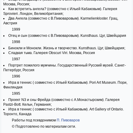
Москва, Россия;
Как встретить ангела? (совместно с Ильей Кабаковым). Галерея
Sprovieri. Лондон, Великобритания;
Два Ангела (совместно с В.Пивоваровым). Karmelienkloster. Грац,
Австрия
1999
Отец и сын (совместно с В.Пивоваровым). Kunsthaus. Цуг, Швейцария
1998
Бинокли и Монокли. Жизнь и творчество. Kunsthaus. Цуг, Швейцария;
Сладкая тьма. Галерея Obscuri Viri. Москва, Россия
1997
Портрет пожилого мужчины. Государственный Русский музей. Санкт-
Петербург, Россия
1996
Игра в теннис ( совместно с Ильей Кабаковым). Pori Art Museum. Пори,
Финляндия
1995
Проект N3 и сны Фрейда (совместно с А.Монастырским). Галерея
Pastzi-Bott. Кельн, Германия;
Игра в теннис ( совместно с Ильей Кабаковым). Art Gallery of Ontario.
Торонто, Канада
Работы под псевдонимом
П. Пивоваров
© Подготовлено по материалам сети.