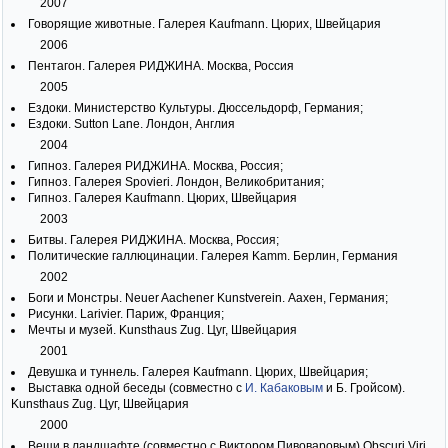
2007
Говорящие животные. Галерея Kaufmann. Цюрих, Швейцария
2006
Пентагон. Галерея РИДЖИНА. Москва, Россия
2005
Ездоки. Министерство Культуры. Дюссельдорф, Германия;
Ездоки. Sutton Lane. Лондон, Англия
2004
Гипноз. Галерея РИДЖИНА. Москва, Россия;
Гипноз. Галерея Spovieri. Лондон, Великобритания;
Гипноз. Галерея Kaufmann. Цюрих, Швейцария
2003
Битвы. Галерея РИДЖИНА. Москва, Россия;
Политические галлюцинации. Галерея Kamm. Берлин, Германия
2002
Боги и Монстры. Neuer Aachener Kunstverein. Аахен, Германия;
Рисунки. Larivier. Париж, Франция;
Мечты и музей. Kunsthaus Zug. Цуг, Швейцария
2001
Девушка и туннель. Галерея Kaufmann. Цюрих, Швейцария;
Выставка одной беседы (совместно с
И. Кабаковым
и Б. Гройсом).
Kunsthaus Zug. Цуг, Швейцария
2000
Вещи в ландшафте (совместно с Виктором Пивоваровым).Obscuri Viri.