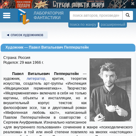
ЛАБОРАТОРИЯ
ФАНТАСТИКИ
поиск по жанру
расширенный
◄ список художников
Художник — Павел Витальевич Пепперштейн
Страна: Россия
Родился: 29 мая 1966 г.
Павел Витальевич Пепперштейн
—
художник,
литератор
, критик, теоретик
искусства, создатель арт-группы «Инспекция
«Медицинская герменевтика»». Творчество
«Медгерменевтики» включало в себя не только
картины, объекты и инсталляции, но и
внушительный корпус текстов: как
философские эссе, так и двухтомный роман
«Мифогенная любовь каст», написанный
Павлом Пепперштейном в соавторстве с
Сергеем Ануфриевым. Изначально написанное
«для внутреннего пользования» сочинение в жанре «психоделического
реализма» в той или иной степени повлияло на многих «настоящих»