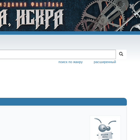
поиск по жанру
расширенный