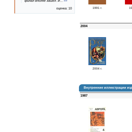
финал вполне зашёл. И
...
>>
1991 г.
19
оценка: 10
2004
2004 г.
Внутренние иллюстрации изд
1987