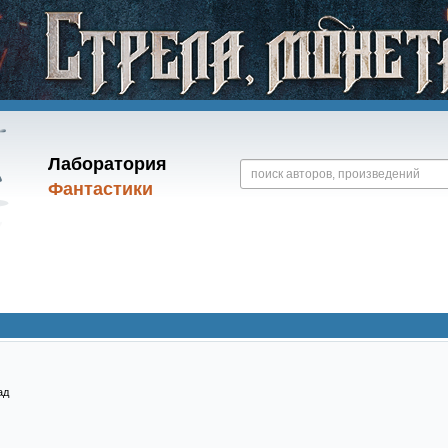
Лаборатория
Фантастики
ад