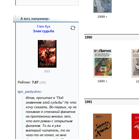
1989 г.
А вот, например:
Глен Кук
Злая судьба
1990
2021
1990 г.
19
Рейтинг:
7.67
(242)
igor_pantyuhov
:
Итак, прочитал я "Под
1991
знаменем злой судьбы" Ну что
хочу сказать. Во-первых, ну не
понимаю я стенаний фанатов
на протяжении многих лет,
что вот роман с открытым
финалом. То ли я уже
матерый читатель, то ли
чего-то не понял, но мне