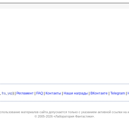
,
fra
,
укр
) |
Регламент
|
FAQ
|
Контакты
|
Наши награды
|
ВКонтакте
|
Telegram
|
спользование материалов сайта допускается только с указанием активной ссылки на и
© 2005-2026
«Лаборатория Фантастики»
.