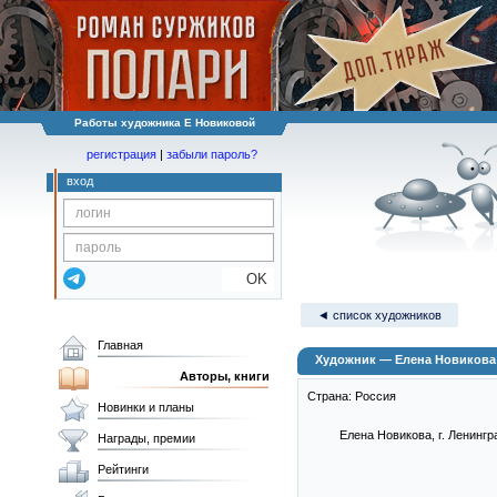
Работы художника Е Новиковой
регистрация
|
забыли пароль?
вход
OK
◄ список художников
Главная
Художник — Елена Новикова
Авторы, книги
Страна: Россия
Новинки и планы
Елена Новикова, г. Ленингр
Награды, премии
Рейтинги