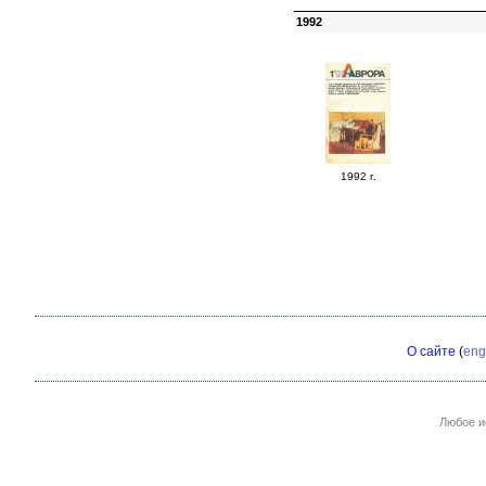
1992
1992 г.
О сайте
(
eng
Любое и