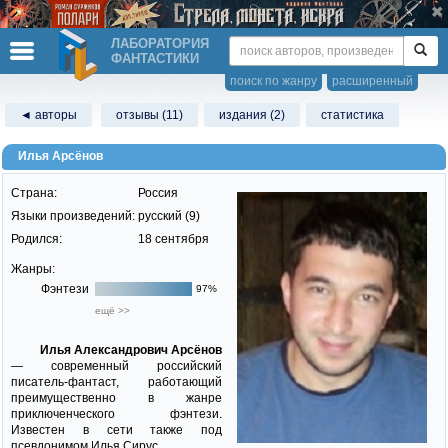
ЛАБОРАТОРИЯ
ФАНТАСТИКИ
поиск по жанру
расширенный
◄ авторы
отзывы (11)
издания (2)
статистика
Илья Арсёнов
Страна:
Россия
Языки произведений:
русский (9)
Родился:
18 сентября
Жанры:
Фэнтези
97%
ещё >>
Илья Александрович Арсёнов
— современный российский
писатель-фантаст, работающий
преимущественно в жанре
приключенческого фэнтези.
Известен в сети также под
псевдонимом Илья Сирус.