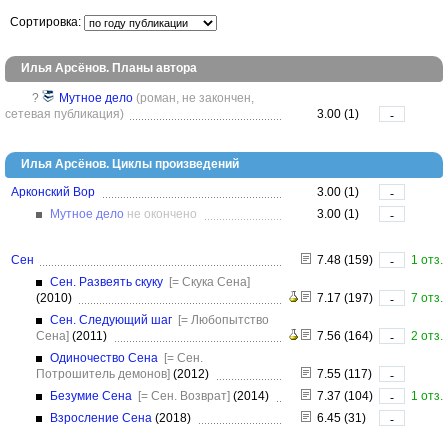
Сортировка:
Илья Арсёнов. Планы автора
?
Мутное дело
(роман, не закончен,
сетевая публикация)
3.00 (1)
-
Илья Арсёнов. Циклы произведений
Арконский Вор
3.00 (1)
-
Мутное дело
не окончено
3.00 (1)
-
Сен
7.48 (159)
1 отз.
-
Сен. Развеять скуку
[= Скука Сена]
(2010)
7.17 (197)
7 отз.
-
Сен. Следующий шаг
[= Любопытство
Сена]
(2011)
7.56 (164)
2 отз.
-
Одиночество Сена
[= Сен.
Потрошитель демонов]
(2012)
7.55 (117)
-
Безумие Сена
[= Сен. Возврат]
(2014)
7.37 (104)
1 отз.
-
Взросление Сена
(2018)
6.45 (31)
-