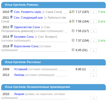
Илья Арсёнов. Романы
2010
Сен. Развеять скуку
[= Скука Сена]
7.17 (197)
7 отз.
-
2011
Сен. Следующий шаг
[= Любопытство
Сена]
7.56 (164)
2 отз.
-
2012
Одиночество Сена
[= Сен.
Потрошитель демонов]
(сетевая публикация)
7.55 (117)
-
2014
Безумие Сена
[= Сен. Возврат]
(сетевая публикация)
7.37 (104)
1 отз.
-
2018
Взросление Сена
(сетевая
публикация)
6.45 (31)
-
Илья Арсёнов. Рассказы
2009
Уставший
(сетевая публикация)
6.00 (1)
-
2013
Любовь
(сетевая публикация)
-
Илья Арсёнов. Незаконченные произведения
2010
Леария
(роман, не закончен, сетевая
публикация)
-