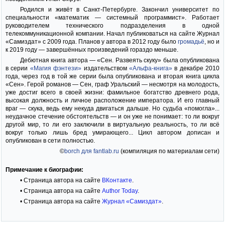
Родился и живёт в Санкт-Петербурге. Закончил университет по
специальности «математик — системный программист». Работает
руководителем технического подразделения в одной
телекоммуникационной компании. Начал публиковаться на сайте Журнал
«Самиздат» с 2009 года. Планов у автора в 2012 году было
громадьё
, но и
к 2019 году — завершённых произведений гораздо меньше.
Дебютная книга автора — «Сен. Развеять скуку» была опубликована
в серии
«Магия фэнтези»
издательством
«Альфа-книга»
в декабре 2010
года, через год в той же серии была опубликована и вторая книга цикла
«Сен». Герой романов — Сен, граф Уральский — несмотря на молодость,
уже достиг всего в своей жизни: фамильное богатство древнего рода,
высокая должность и личное расположение императора. И его главный
враг — скука, ведь ему некуда двигаться дальше. Но судьба «помогла»...
неудачное стечение обстоятельств — и он уже не понимает: то ли вокруг
другой мир, то ли его заключили в виртуальную реальность, то ли всё
вокруг только лишь бред умирающего... Цикл автором дописан и
опубликован в сети полностью.
©
borch для fantlab.ru
(компиляция по материалам сети)
Примечание к биографии:
• Страница автора на сайте
ВКонтакте
.
• Страница автора на сайте
Author Today
.
• Страница автора на сайте
Журнал «Самиздат»
.