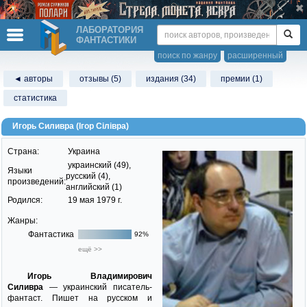
ЛАБОРАТОРИЯ
ФАНТАСТИКИ
поиск по жанру
расширенный
◄ авторы
отзывы (5)
издания (34)
премии (1)
статистика
Игорь Силивра (Ігор Сілівра)
Страна:
Украина
украинский (49),
Языки
русский (4),
произведений:
английский (1)
Родился:
19 мая 1979 г.
Жанры:
Фантастика
92%
ещё >>
Игорь Владимирович
Силивра
— украинский писатель-
фантаст. Пишет на русском и