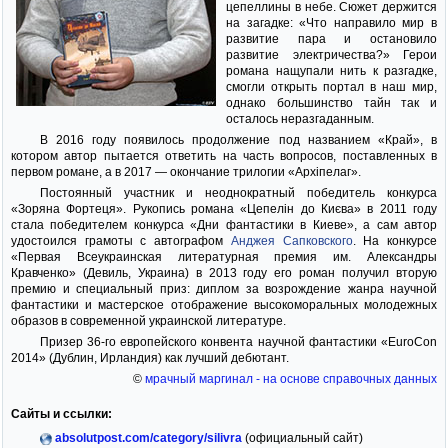
цепеллины в небе. Сюжет держится
на загадке: «Что направило мир в
развитие пара и остановило
развитие электричества?» Герои
романа нащупали нить к разгадке,
смогли открыть портал в наш мир,
однако большинство тайн так и
осталось неразгаданным.
В 2016 году появилось продолжение под названием «Край», в
котором автор пытается ответить на часть вопросов, поставленных в
первом романе, а в 2017 — окончание трилогии «Архіпелаг».
Постоянный участник и неоднократный победитель конкурса
«Зоряна Фортеця». Рукопись романа «Цепелін до Києва» в 2011 году
стала победителем конкурса «Дни фантастики в Киеве», а сам автор
удостоился грамоты с автографом
Анджея Сапковского
. На конкурсе
«Первая Всеукраинская литературная премия им. Александры
Кравченко» (Девиль, Украина) в 2013 году его роман получил вторую
премию и специальный приз: диплом за возрождение жанра научной
фантастики и мастерское отображение высокоморальных молодежных
образов в современной украинской литературе.
Призер 36-го европейского конвента научной фантастики «EuroCon
2014» (Дублин, Ирландия) как лучший дебютант.
©
мрачный маргинал - на основе справочных данных
Сайты и ссылки:
absolutpost.com/category/silivra
(официальный сайт)