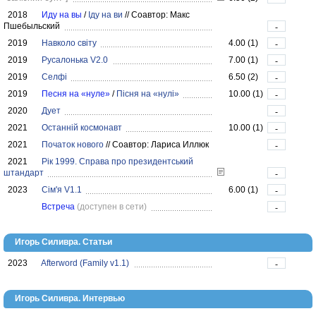
2018
Иду на вы
/
Іду на ви
//
Соавтор: Макс
Пшебыльский
-
2019
Навколо світу
4.00 (1)
-
2019
Русалонька V2.0
7.00 (1)
-
2019
Селфі
6.50 (2)
-
2019
Песня на «нуле»
/
Пісня на «нулі»
10.00 (1)
-
2020
Дует
-
2021
Останній космонавт
10.00 (1)
-
2021
Початок нового
//
Соавтор: Лариса Иллюк
-
2021
Рік 1999. Справа про президентський
штандарт
-
2023
Сім'я V1.1
6.00 (1)
-
Встреча
(доступен в сети)
-
Игорь Силивра. Статьи
2023
Afterword (Family v1.1)
-
Игорь Силивра. Интервью