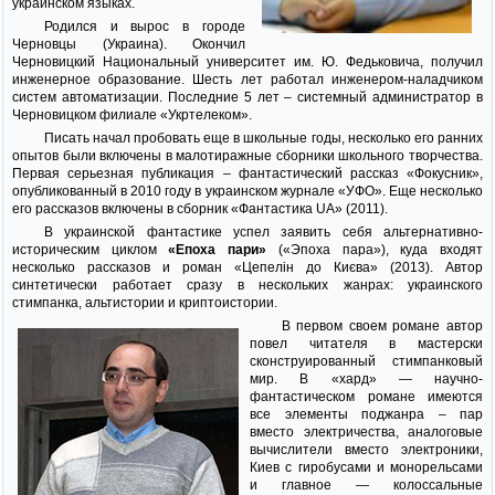
украинском языках.
Родился и вырос в городе
Черновцы (Украина). Окончил
Черновицкий Национальный университет им. Ю. Федьковича, получил
инженерное образование. Шесть лет работал инженером-наладчиком
систем автоматизации. Последние 5 лет – системный администратор в
Черновицком филиале «Укртелеком».
Писать начал пробовать еще в школьные годы, несколько его ранних
опытов были включены в малотиражные сборники школьного творчества.
Первая серьезная публикация – фантастический рассказ «Фокусник»,
опубликованный в 2010 году в украинском журнале «УФО». Еще несколько
его рассказов включены в сборник «Фантастика UA» (2011).
В украинской фантастике успел заявить себя альтернативно-
историческим циклом
«Епоха пари»
(«Эпоха пара»), куда входят
несколько рассказов и роман «Цепелін до Києва» (2013). Автор
синтетически работает сразу в нескольких жанрах: украинского
стимпанка, альтистории и криптоистории.
В первом своем романе автор
повел читателя в мастерски
сконструированный стимпанковый
мир. В «хард» — научно-
фантастическом романе имеются
все элементы поджанра – пар
вместо электричества, аналоговые
вычислители вместо электроники,
Киев с гиробусами и монорельсами
и главное — колоссальные