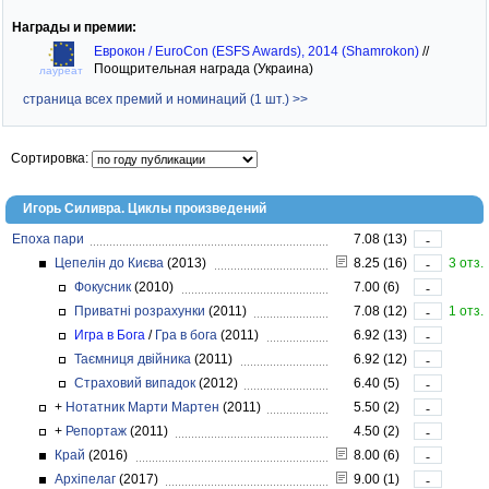
Награды и премии:
Еврокон / EuroCon (ESFS Awards), 2014 (Shamrokon)
//
Поощрительная награда (Украина)
лауреат
страница всех премий и номинаций (1 шт.) >>
Сортировка:
Игорь Силивра. Циклы произведений
Епоха пари
7.08 (13)
-
Цепелін до Києва
(2013)
8.25 (16)
3 отз.
-
Фокусник
(2010)
7.00 (6)
-
Приватні розрахунки
(2011)
7.08 (12)
1 отз.
-
Игра в Бога
/
Гра в бога
(2011)
6.92 (13)
-
Таємниця двійника
(2011)
6.92 (12)
-
Страховий випадок
(2012)
6.40 (5)
-
+
Нотатник Марти Мартен
(2011)
5.50 (2)
-
+
Репортаж
(2011)
4.50 (2)
-
Край
(2016)
8.00 (6)
-
Архіпелаг
(2017)
9.00 (1)
-