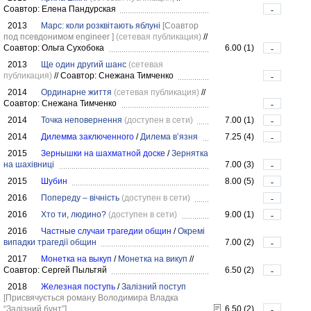
Соавтор: Елена Пандурская
-
2013
Марс: коли розквітають яблуні
[Соавтор
под псевдонимом engineer ]
(сетевая публикация)
//
Соавтор: Ольга Сухобока
6.00 (1)
-
2013
Ще один другий шанс
(сетевая
публикация)
//
Соавтор: Снежана Тимченко
-
2014
Ординарне життя
(сетевая публикация)
//
Соавтор: Снежана Тимченко
-
2014
Точка неповернення
(доступен в сети)
7.00 (1)
-
2014
Дилемма заключенного
/
Дилема в’язня
7.25 (4)
-
2015
Зернышки на шахматной доске
/
Зернятка
на шахівниці
7.00 (3)
-
2015
Шубин
8.00 (5)
-
2016
Попереду – вічність
(доступен в сети)
-
2016
Хто ти, людино?
(доступен в сети)
9.00 (1)
-
2016
Частные случаи трагедии общин
/
Окремі
випадки трагедії общин
7.00 (2)
-
2017
Монетка на выкуп
/
Монетка на викуп
//
Соавтор: Сергей Пыльтяй
6.50 (2)
-
2018
Железная поступь
/
Залізний поступ
[Присвячується роману Володимира Владка
“Залізний бунт”]
6.50 (2)
-