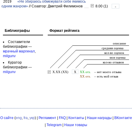
2019
«Не збираюсь обмежувати себе якимось
одним жанром»
//
Соавтор: Дмитрий Филимонов
8.00 (1)
-
Библиографы
Формат рейтинга
Составители
библиографии —
мрачный маргинал
,
milgunv
Куратор
библиографии —
milgunv
О сайте
(
eng
,
fra
,
укр
) |
Регламент
|
FAQ
|
Контакты
|
Наши награды
|
ВКонтакте
|
Telegram
|
Наши товары