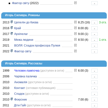
Фактор світу
(2022)
-
Игорь Силивра. Романы
2013
Цепелін до Києва
8.25 (16)
3 отз.
-
2016
Край
8.00 (6)
-
2017
Архіпелаг
9.00 (1)
-
2019
Межа людини
8.50 (4)
1 отз.
-
2021
ВОЛЯ: Спадок професора Пулюя
-
2022
Фактор світу
-
Игорь Силивра. Рассказы
1999
Человек-лампочка
(доступен в сети)
6.00 (3)
-
2006
Чарівна паличка
-
2010
Аномалія
(доступен в сети)
-
2010
Контакт
(сетевая публикация)
-
2010
Спадок
(доступен в сети)
-
2010
Фокусник
7.00 (6)
-
2011
Діти Гайі
(доступен в сети)
-