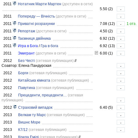
2011
Нотатник Марти Мартен
(доступен в сети)
5.50 (2)
-
2011
Попереду — Вічність
(доступен в сети)
-
2011
Приватні розрахунки
7.08 (12)
1 отз.
-
2011
Репортаж
(доступен в сети)
4.50 (2)
-
2011
Таємниця двійника
6.92 (12)
-
2011
Игра в Бога
/
Гра в бога
6.92 (13)
-
2011
Эмигрант
(доступен в сети)
6.00 (1)
-
2012
Без Честі
(сетевая публикация)
//
Соавтор: Елена Пандурская
-
2012
Борги
(сетевая публикация)
-
2012
Китайська кімната
(сетевая публикация)
-
2012
Павутина
(сетевая публикация)
-
2012
Прецеденти, прецеденти…
(сетевая
публикация)
-
2012
Страховий випадок
6.40 (5)
-
2013
Велкам ту Марс
(сетевая публикация)
-
2013
Вишнє Море
-
2013
К7/12
(сетевая публикация)
-
2013
Крила Емілі
(сетевая публикация)
//