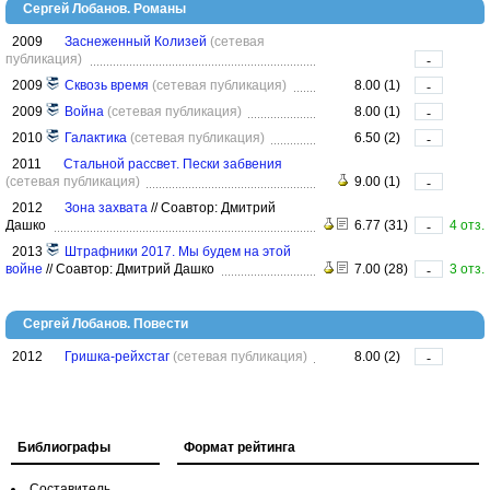
Сергей Лобанов. Романы
2009
Заснеженный Колизей
(сетевая
публикация)
-
2009
Сквозь время
(сетевая публикация)
8.00 (1)
-
2009
Война
(сетевая публикация)
8.00 (1)
-
2010
Галактика
(сетевая публикация)
6.50 (2)
-
2011
Стальной рассвет. Пески забвения
(сетевая публикация)
9.00 (1)
-
2012
Зона захвата
//
Соавтор: Дмитрий
Дашко
6.77 (31)
4 отз.
-
2013
Штрафники 2017. Мы будем на этой
войне
//
Соавтор: Дмитрий Дашко
7.00 (28)
3 отз.
-
Сергей Лобанов. Повести
2012
Гришка-рейхстаг
(сетевая публикация)
8.00 (2)
-
Библиографы
Формат рейтинга
Составитель