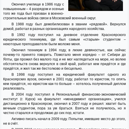
Окончил училище в 1986 году с
повышенным – 4 разрядом и осенью
того же года был призван в военно-
строительные войска связи в Московский военный округ.
В 1988 году был демобилизован в звании «рядовой». Вернулся
домой, работал в разных организациях народного хозяйства.
В 1992 году поступил на дневное отделение Красноярского
юридического техникума, где был самым «старым» студентом –
некоторые преподаватели были моложе меня.
Окончил техникум в 1994 году, в лихие девяностые, как сейчас
почему-то принято говорить. Помотало меня изрядно – от Сибири до
Ялты, где прожил без малого год и не мог наглядеться на море, но волею
обстоятельств снова вернулся в свой край, работал кем придётся и где
придётся, и жил так же бестолково и бесцельно.
В 1998 году поступил на юридический факультет одного из
Красноярских вузов, окончил в 2001 году, работал то юристом, то опять
кем придётся, но юристом как-то больше – хотелось полученный диплом
реализовать.
В 2004 году поступил в Региональный финансово-экономический
институт (г. Курск) на факультет «менеджмент организации», учился
дистанционно в Красноярске, окончил в 2007 году и решил: хватит быть
вечным студентом, пора за ум браться. Взяться не получилось, но я
честно старался и продолжаю до сих пор, кстати.
Активно писать начал в 2009 году. Попытки, имевшие место до этого,
не в счёт.