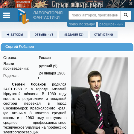
ЛАБОРАТОРИЯ
ФАНТАСТИКИ
поиск по жанру
расширенный
◄ авторы
отзывы (7)
издания (2)
статистика
Сергей Лобанов
Страна:
Россия
Языки
русский (9)
произведений:
24 января 1968
Родился:
г.
Сергей Лобанов
родился
24.01.1968 г. в городе Алзамай
Иркутской области. В 1980 году
вместе с родителями и младшей
сестрой переехал в город
Сосновоборск Красноярского края,
где окончил 8 классов средней
школы и в 1983 году поступил в
среднее профессиональное
техническое училище на профессию
электрогазосварщик.