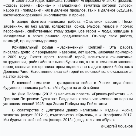
В 2009-2010 годах написана трилогия «Перекрёстки эпох» (романы
«Сквозь время», «Война» и «Галактика»), тематика которой суповой
набор из «попаданки» как в далёкое прошлое, так и в далёкое будущее,
космических сражений, инопланетян, и прочее.
В жанре фэнтези написана работа «Стальной рассвет. Пески
забвения», но без магии, колдовства, орков, эльфов, гномов и прочих
персонажей, свойственных этому жанру. Все герои – люди, живущие в
Междуземье в эпохе раннего средневековья. Отношу свою работу,
пожалуй, к рыцарскому роману.
Криминальный роман «Заснеженный Колизей». Эта работа
писалась долго, с перерывами, наверное, лет шесть. Закончил примерно
в 2009 году. Сюжет прост: главный герой, испытывая финансовые
затруднения, грабит «богатенького буратино», а тот, к несчастью главного
героя, оказывается организатором подпольных гладиаторских боёв, как в
Древнем Риме. Естественно, главный герой не по своей воле оказывается
на этой арене.
В военной тематике – гражданская война в России недалёкого
будущего, написана работа «Мы будем на этой войне».
Ко Дню Победы (2012 г.) написана повесть «Гришка-рейхстаг» – о
Григории Петровиче Булатове. Разделяю версию, что именно он первым
установил весной 1945 года Знамя Победы над Рейхстагом.
В соавторстве с Дмитрием Дашко написаны и изданы: «Зона
захвата» (август 2012 г.), издательство «Крылов», и «Штрафники 2017.
Мы будем на этой войне» (январь 2013 г.), издательство «Яуза».
© Сергей Лобанов