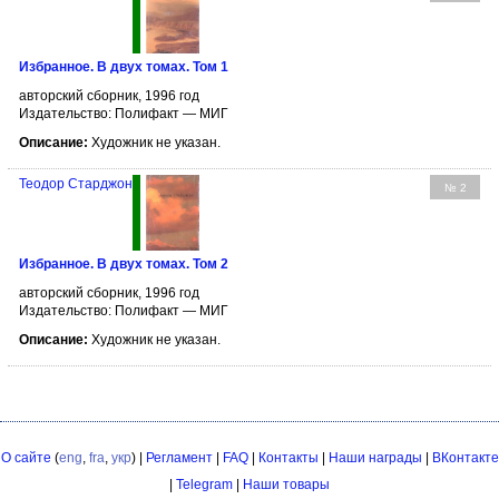
Избранное. В двух томах. Том 1
авторский сборник, 1996 год
Издательство: Полифакт — МИГ
Описание:
Художник не указан.
Теодор Старджон
№ 2
Избранное. В двух томах. Том 2
авторский сборник, 1996 год
Издательство: Полифакт — МИГ
Описание:
Художник не указан.
О сайте
(
eng
,
fra
,
укр
) |
Регламент
|
FAQ
|
Контакты
|
Наши награды
|
ВКонтакте
|
Telegram
|
Наши товары