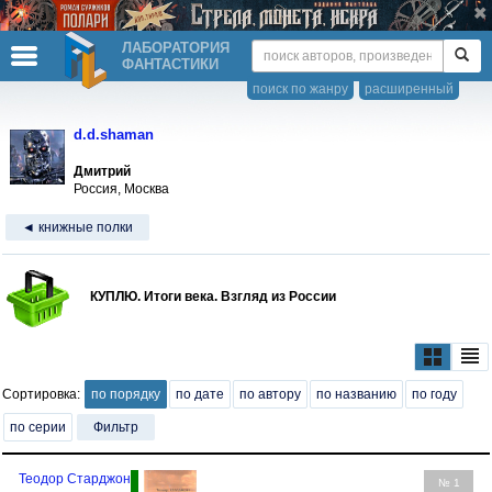
ЛАБОРАТОРИЯ
ФАНТАСТИКИ
поиск по жанру
расширенный
d.d.shaman
Дмитрий
Россия, Москва
◄ книжные полки
КУПЛЮ. Итоги века. Взгляд из России
Сортировка:
по порядку
по дате
по автору
по названию
по году
по серии
Фильтр
Теодор Старджон
№ 1