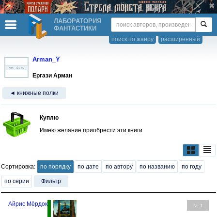
ЛАБОРАТОРИЯ
ФАНТАСТИКИ
поиск по жанру
расширенный
Arman_Y
Ергази Арман
◄ книжные полки
Куплю
Имею желание приобрести эти книги
Сортировка:
по порядку
по дате
по автору
по названию
по году
по серии
Фильтр
Айрис Мёрдок
№ 1