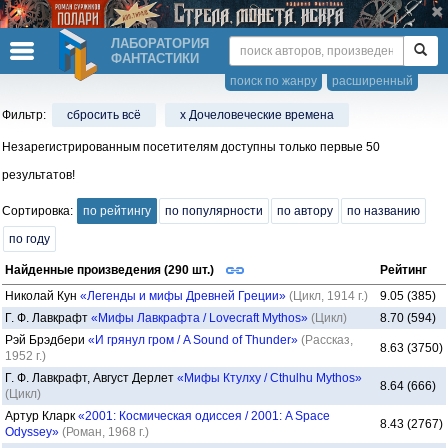
ЛАБОРАТОРИЯ
ФАНТАСТИКИ
поиск по жанру
расширенный
Фильтр:
сбросить всё
x Дочеловеческие времена
Незарегистрированным посетителям доступны только первые 50
результатов!
Сортировка:
по рейтингу
по популярности
по автору
по названию
по году
Найденные произведения (290 шт.)
Рейтинг
Николай Кун
«Легенды и мифы Древней Греции»
(Цикл, 1914 г.)
9.05 (385)
Г. Ф. Лавкрафт
«Мифы Лавкрафта / Lovecraft Mythos»
(Цикл)
8.70 (594)
Рэй Брэдбери
«И грянул гром / A Sound of Thunder»
(Рассказ,
8.63 (3750)
1952 г.)
Г. Ф. Лавкрафт, Август Дерлет
«Мифы Ктулху / Cthulhu Mythos»
8.64 (666)
(Цикл)
Артур Кларк
«2001: Космическая одиссея / 2001: A Space
8.43 (2767)
Odyssey»
(Роман, 1968 г.)