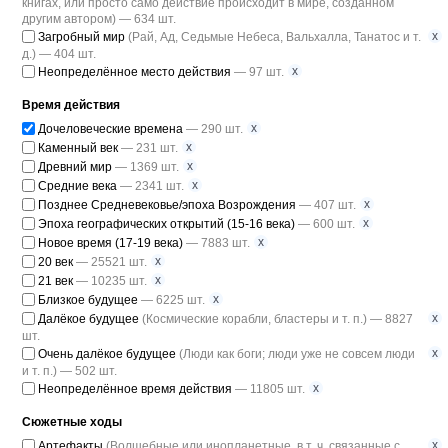
книгах, или просто само действие происходит в мире, созданном
другим автором) — 634 шт.
x
Загробный мир
(Рай, Ад, Седьмые Небеса, Вальхалла, Танатос и т.
д.) — 404 шт.
x
Неопределённое место действия
— 97 шт.
Время действия
x
Дочеловеческие времена
— 290 шт.
x
Каменный век
— 231 шт.
x
Древний мир
— 1369 шт.
x
Средние века
— 2341 шт.
x
Позднее Средневековье/эпоха Возрождения
— 407 шт.
x
Эпоха географических открытий (15-16 века)
— 600 шт.
x
Новое время (17-19 века)
— 7883 шт.
x
20 век
— 25521 шт.
x
21 век
— 10235 шт.
x
Близкое будущее
— 6225 шт.
x
Далёкое будущее
(Космические корабли, бластеры и т. п.) — 8827
шт.
x
Очень далёкое будущее
(Люди как боги; люди уже не совсем люди
и т. п.) — 502 шт.
x
Неопределённое время действия
— 11805 шт.
Сюжетные ходы
x
Артефакты
(Волшебные или инопланетные, в т. ч. связанные с