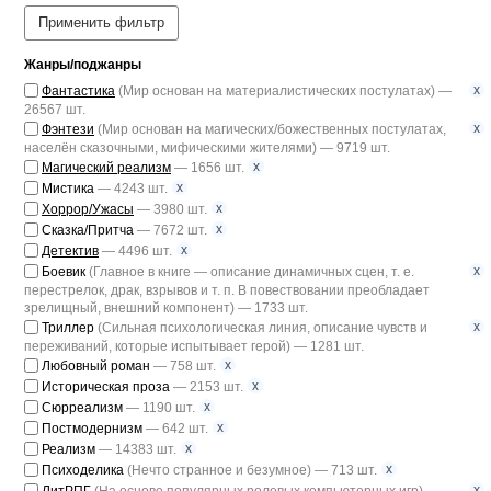
Применить фильтр
Жанры/поджанры
x
Фантастика
(Мир основан на материалистических постулатах) —
26567 шт.
x
Фэнтези
(Мир основан на магических/божественных постулатах,
населён сказочными, мифическими жителями) — 9719 шт.
x
Магический реализм
— 1656 шт.
x
Мистика
— 4243 шт.
x
Хоррор/Ужасы
— 3980 шт.
x
Сказка/Притча
— 7672 шт.
x
Детектив
— 4496 шт.
x
Боевик
(Главное в книге — описание динамичных сцен, т. е.
перестрелок, драк, взрывов и т. п. В повествовании преобладает
зрелищный, внешний компонент) — 1733 шт.
x
Триллер
(Сильная психологическая линия, описание чувств и
переживаний, которые испытывает герой) — 1281 шт.
x
Любовный роман
— 758 шт.
x
Историческая проза
— 2153 шт.
x
Сюрреализм
— 1190 шт.
x
Постмодернизм
— 642 шт.
x
Реализм
— 14383 шт.
x
Психоделика
(Нечто странное и безумное) — 713 шт.
x