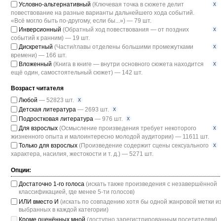
x
Условно-альтернативный
(Ключевая точка в сюжете делит
повествование на разные варианты дальнейшего хода событий.
«Всё могло быть по-другому, если бы...») — 79 шт.
x
Инверсионный
(Обратный ход повествования — от поздних
событий к ранним) — 19 шт.
x
Дискретный
(Части/главы отделены большими промежутками
времени) — 166 шт.
x
Вложенный
(Книга в книге — внутри основного сюжета находится
ещё один, самостоятельный сюжет) — 142 шт.
Возраст читателя
x
Любой
— 52823 шт.
x
Детская литература
— 2693 шт.
x
Подростковая литература
— 976 шт.
x
Для взрослых
(Осмысление произведения требует некоторого
жизненного опыта и малоинтересно молодой аудитории) — 11611 шт.
x
Только для взрослых
(Произведение содержит сцены сексуального
характера, насилия, жестокости и т. д.) — 5271 шт.
Опции:
Достаточно 1-го голоса
(искать также произведения с незавершённой
классификацией, где менее 5-ти голосов)
ИЛИ вместо И
(искать по совпадению хотя бы одной жанровой метки и
выбранных в каждой категории)
Кроме оценённых мной
(доступно зарегистрированным посетителям)