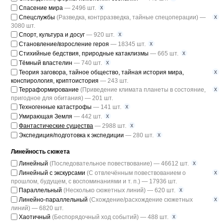
x
Спасение мира
— 2496 шт.
x
Спецслужбы
(Разведка, контрразведка, тайные спецоперации) —
3080 шт.
x
Спорт, культура и досуг
— 920 шт.
x
Становление/взросление героя
— 18345 шт.
x
Стихийные бедствия, природные катаклизмы
— 665 шт.
x
Тёмный властелин
— 740 шт.
x
Теория заговора, тайное общество, тайная история мира,
конспирология, криптоистория
— 243 шт.
x
Терраформирование
(Приведение климата планеты в состояние,
пригодное для обитания) — 201 шт.
x
Техногенные катастрофы
— 141 шт.
x
Умирающая Земля
— 442 шт.
x
Фантастические существа
— 2988 шт.
x
Экспедиция/подготовка к экспедиции
— 280 шт.
Линейность сюжета
x
Линейный
(Последовательное повествование) — 46612 шт.
x
Линейный с экскурсами
(С отвлечённым повествованием о
прошлом, будущем, с воспоминаниями и т. п.) — 17936 шт.
x
Параллельный
(Несколько сюжетных линий) — 620 шт.
x
Линейно-параллельный
(Схождение/расхождение сюжетных
линий) — 6820 шт.
x
Хаотичный
(Беспорядочный ход событий) — 488 шт.