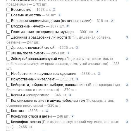
предтечами) — 1703 шт.
x
Бессмертие
— 1273 шт.
x
Боевые искусства
— 90 шт.
x
Болезнь/эпидемия/пандемия (включая инвазии)
— 316 шт.
x
Вторжение «Чужих»
— 1877 шт.
x
Генетические эксперименты, мутации
— 3001 шт.
x
Двойники и раздвоение личности
(В т. ч. душевная болезнь,
безумие) — 247 шт.
x
Договор с нечистой силой
— 1226 шт.
x
Жизнь после смерти
— 2853 шт.
x
Звёздный ковчег/замкнутый мир
(Люди живут в относительно
небольшом замкнутом пространстве, замкнутой экосистеме) — 253
шт.
x
Изобретения и научные исследования
— 5338 шт.
x
Искусственный интеллект
— 1711 шт.
x
Киберсети, нейросети, киборги, наномашины
(В т. ч. сращивание
биологического и технического) — 370 шт.
x
Клоны и клонирование
— 346 шт.
x
Колонизация планет и других небесных тел
(Показаны этапы
освоения иного мира) — 220 шт.
x
Контакт
— 3695 шт.
x
Конфликт отцов и детей
— 248 шт.
x
Ксенофантастика
(Психология и внутренний мир инопланетных
рас) — 2466 шт.