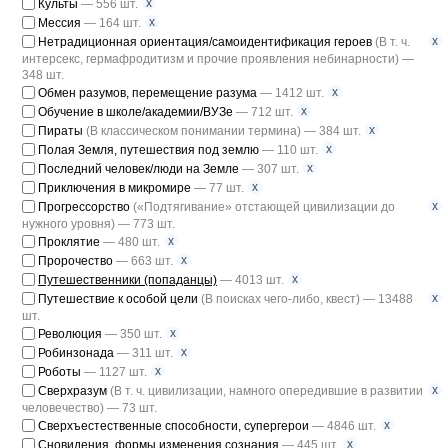
x
Культы
— 556 шт.
x
Мессия
— 164 шт.
x
Нетрадиционная ориентация/самоидентификация героев
(В т. ч.
интерсекс, гермафродитизм и прочие проявления небинарности) —
348 шт.
x
Обмен разумов, перемещение разума
— 1412 шт.
x
Обучение в школе/академии/ВУЗе
— 712 шт.
x
Пираты
(В классическом понимании термина) — 384 шт.
x
Полая Земля, путешествия под землю
— 110 шт.
x
Последний человек/люди на Земле
— 307 шт.
x
Приключения в микромире
— 77 шт.
x
Прогрессорство
(«Подтягивание» отстающей цивилизации до
нужного уровня) — 773 шт.
x
Проклятие
— 480 шт.
x
Пророчество
— 663 шт.
x
Путешественники (попаданцы)
— 4013 шт.
x
Путешествие к особой цели
(В поисках чего-либо, квест) — 13488
шт.
x
Революция
— 350 шт.
x
Робинзонада
— 311 шт.
x
Роботы
— 1127 шт.
x
Сверхразум
(В т. ч. цивилизации, намного опередившие в развитии
человечество) — 73 шт.
x
Сверхъестественные способности, супергерои
— 4846 шт.
x
Сновидения, формы изменения сознания
— 445 шт.