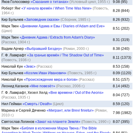
Яков Голосовкер
«Сказания о титанах»
(Условный цикл, 1955 г.)
9.08 (95)
Роберт Янг
«У начала времён / When Time Was New»
(Повесть,
8.28 (844)
1964 г.)
Кир Булычев
«Заповедник сказок»
(Сборник, 1985 г.)
8.26 (932)
Марк Твен
«Дневники Адама и Евы / Diaries of Adam and Eve»
8.51 (202)
(Цикл)
Марк Твен
«Дневник Адама / Extracts from Adam's Diary»
8.31 (319)
(Рассказ, 1904 г.)
Вадим Арчер
«Выбравший Бездну»
(Роман, 2000 г.)
8.38 (240)
Г. Ф. Лавкрафт
«За гранью времён / The Shadow Out of Time»
8.11 (1373)
(Повесть, 1936 г.)
Николай Кун
«Зевс»
(Рассказ)
8.53 (158)
Кир Булычев
«Козлик Иван Иванович»
(Повесть, 1985 г.)
8.09 (1120)
Николай Кун
«Происхождение мира и богов»
(Рассказ)
8.51 (157)
Леонид Каганов
«Мне повезёт»
(Рассказ, 2006 г.)
8.14 (492)
Г. Ф. Лавкрафт, Хезел Хелд
«Вне времени / Out of the Aeons»
8.04 (727)
(Рассказ, 1935 г.)
Нил Гейман
«Смерть / Death»
(Цикл)
8.59 (120)
Марина и Сергей Дяченко
«Мигрант, или Brevi finietur»
(Роман,
7.98 (1982)
2010 г.)
Святослав Логинов
«Закат на планете Земля»
(Повесть, 1990 г.)
8.07 (395)
Марк Твен
«Библия в изложении Марка Твена / The Bible