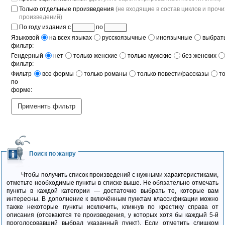
Только отдельные произведения
(не входящие в состав циклов и прочи
произведений)
По году издания с
по
Языковой
на всех языках
русскоязычные
иноязычные
выбрать
фильтр:
Гендерный
нет
только женские
только мужские
без женских
фильтр:
Фильтр
все формы
только романы
только повести/рассказы
т
по
форме:
Применить фильтр
Поиск по жанру
Чтобы получить список произведений с нужными характеристиками,
отметьте необходимые пункты в списке выше. Не обязательно отмечать
пункты в каждой категории — достаточно выбрать те, которые вам
интересны. В дополнение к включённым пунктам классификации можно
также некоторые пункты исключить, кликнув по крестику справа от
описания (отсекаются те произведения, у которых хотя бы каждый 5-й
проголосовавший выбрал указанный пункт). Если отметить слишком