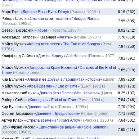
According to Mark Twain: Writings on Heaven, Eden, and the Flood»
8.84 (81)
(Цикл)
Марк Твен
«Дневник Евы / Eve's Diary»
(Рассказ, 1905 г.)
8.16 (262)
Роберт Шекли
«Сколько стоит планета / Budget Planet»
7.95 (605)
(Рассказ, 1968 г.)
Север Гансовский
«Побег»
(Повесть, 1988 г.)
8.02 (242)
Александр Петрович Казанцев
«Фаэты»
(Роман, 1973 г.)
7.76 (819)
Майкл Муркок
«Конец всех песен / The End of All Songs»
(Роман,
7.97 (250)
1976 г.)
Клиффорд Саймак
«Дом на берегу / Auk House»
(Повесть, 1977
7.82 (391)
г.)
Майкл Муркок
«Танцоры на Краю Времени / Dancers at the End of
7.85 (319)
Time»
(Роман-эпопея)
Кир Булычев
«Алиса и её друзья в лабиринтах истории»
(Цикл)
7.89 (263)
Майкл Муркок
«Край Времени / End of Time»
(Цикл, 1972 г.)
8.03 (173)
Межавторский цикл
«Доктор Кто / Doctor Who Universe»
(Цикл)
8.25 (107)
Роберт Сойер
«Конец эры / End of an Era»
(Роман, 1994 г.)
7.84 (246)
Кир Булычев
«Древние тайны»
(Повесть, 1999 г.)
7.79 (294)
Сергей Тармашев
«Древний. Предыстория»
(Роман-эпопея)
7.71 (392)
Артур Кларк
«Стрела времени / Time's Arrow»
(Рассказ, 1950 г.)
7.64 (501)
Эрик Фрэнк Рассел
«Единственное решение / Sole Solution»
7.65 (411)
(Рассказ, 1956 г.)