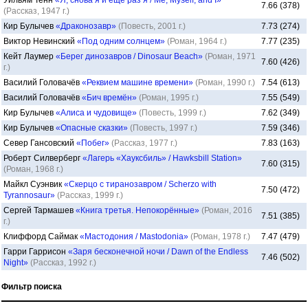
Уильям Тенн
«Я, снова я и ещё раз я / Me, Myself, and I»
7.66 (378)
(Рассказ, 1947 г.)
Кир Булычев
«Драконозавр»
(Повесть, 2001 г.)
7.73 (274)
Виктор Невинский
«Под одним солнцем»
(Роман, 1964 г.)
7.77 (235)
Кейт Лаумер
«Берег динозавров / Dinosaur Beach»
(Роман, 1971
7.60 (426)
г.)
Василий Головачёв
«Реквием машине времени»
(Роман, 1990 г.)
7.54 (613)
Василий Головачёв
«Бич времён»
(Роман, 1995 г.)
7.55 (549)
Кир Булычев
«Алиса и чудовище»
(Повесть, 1999 г.)
7.62 (349)
Кир Булычев
«Опасные сказки»
(Повесть, 1997 г.)
7.59 (346)
Север Гансовский
«Побег»
(Рассказ, 1977 г.)
7.83 (163)
Роберт Силверберг
«Лагерь «Хауксбиль» / Hawksbill Station»
7.60 (315)
(Роман, 1968 г.)
Майкл Суэнвик
«Скерцо с тиранозавром / Scherzo with
7.50 (472)
Tyrannosaur»
(Рассказ, 1999 г.)
Сергей Тармашев
«Книга третья. Непокорённые»
(Роман, 2016
7.51 (385)
г.)
Клиффорд Саймак
«Мастодония / Mastodonia»
(Роман, 1978 г.)
7.47 (479)
Гарри Гаррисон
«Заря бесконечной ночи / Dawn of the Endless
7.46 (502)
Night»
(Рассказ, 1992 г.)
Фильтр поиска