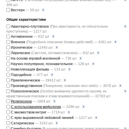
ЛитРПГ
(На основе популярных ролевых компьютерных игр) —
306 шт.
x
Вестерн
— 59 шт.
Общие характеристики
x
Авантюрно-плутовское
(Про авантюриста, не обязательно
преступника) — 1227 шт.
x
Антивоенное
— 832 шт.
x
Военное
(Подробное описание боевых действий) — 4281 шт.
x
Ироническое
— 11440 шт.
x
Лирическое
(Светлое, оптимистическое) — 632 шт.
x
На основе игровой вселенной
— 736 шт.
x
Научно-популярное, познавательное
— 128 шт.
x
Новеллизация фильма
— 133 шт.
x
Пародийное
— 477 шт.
x
Приключенческое
— 28412 шт.
x
Производственное
(Покорение, освоение чего-либо) — 3076 шт.
x
Психологическое
(Особое внимание уделяется героям, их
нравственным поискам и этике взаимоотношений) — 32783 шт.
x
Религиозное
— 1854 шт.
x
С использованием мифологии
— 2296 шт.
x
С множеством интриг
— 1719 шт.
x
С ярко выраженной любовной линией
— 1217 шт.
x
Сатирическое
— 3243 шт.
x
Семейно-бытовое
(В основе повествования лежит повседневная