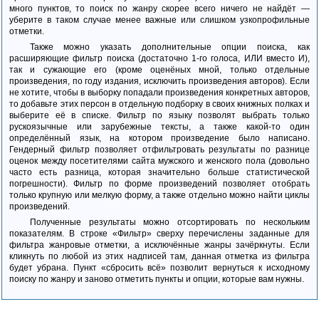
много пунктов, то поиск по жанру скорее всего ничего не найдёт —
уберите в таком случае менее важные или слишком узкопрофильные
отметки.
Также можно указать дополнительные опции поиска, как
расширяющие фильтр поиска (достаточно 1-го голоса, ИЛИ вместо И),
так и сужающие его (кроме оценёных мной, только отдельные
произведения, по году издания, исключить произведения авторов).
Если
не хотите, чтобы в выборку попадали произведения конкретных авторов,
то добавьте этих персон в отдельную подборку в своих книжных полках и
выберите её в списке.
Фильтр по языку позволят выбрать только
рускоязычные или зарубежные тексты, а также какой-то один
определённый язык, на котором произведение было написано.
Гендерный фильтр позволяет отфильтровать результаты по разнице
оценок между посетителями сайта мужского и женского пола (довольно
часто есть разница, которая значительно больше статистической
погрешности).
Фильтр по форме произведений позволяет отобрать
только крупную или мелкую форму, а также отдельно можно найти циклы
произведений.
Полученные результаты можно отсортировать по нескольким
показателям. В строке «Фильтр» сверху перечислены заданные для
фильтра жанровые отметки, а исключённые жанры зачёркнуты. Если
кликнуть по любой из этих надписей там, данная отметка из фильтра
будет убрана. Пункт «сбросить всё» позволит вернуться к исходному
поиску по жанру и заново отметить пункты и опции, которые вам нужны.