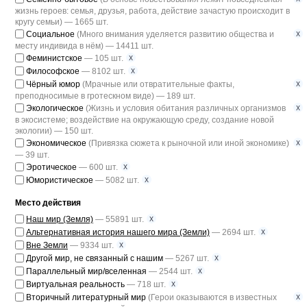
жизнь героев: семья, друзья, работа, действие зачастую происходит в
кругу семьи) — 1665 шт.
x
Социальное
(Много внимания уделяется развитию общества и
месту индивида в нём) — 14411 шт.
x
Феминистское
— 105 шт.
x
Философское
— 8102 шт.
x
Чёрный юмор
(Мрачные или отвратительные факты,
преподносимые в гротескном виде) — 189 шт.
x
Экологическое
(Жизнь и условия обитания различных организмов
в экосистеме; воздействие на окружающую среду, создание новой
экологии) — 150 шт.
x
Экономическое
(Привязка сюжета к рыночной или иной экономике)
— 39 шт.
x
Эротическое
— 600 шт.
x
Юмористическое
— 5082 шт.
Место действия
x
Наш мир (Земля)
— 55891 шт.
x
Альтернативная история нашего мира (Земли)
— 2694 шт.
x
Вне Земли
— 9334 шт.
x
Другой мир, не связанный с нашим
— 5267 шт.
x
Параллельный мир/вселенная
— 2544 шт.
x
Виртуальная реальность
— 718 шт.
x
Вторичный литературный мир
(Герои оказываются в известных