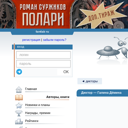
fantlab ru
регистрация
|
забыли пароль?
вход
OK
◄ дикторы
Главная
Диктор — Галина Дёмина
Авторы, книги
Новинки и планы
Награды, премии
Рейтинги