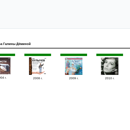
ра Галины Дёминой
04 г.
2008 г.
2009 г.
2010 г.