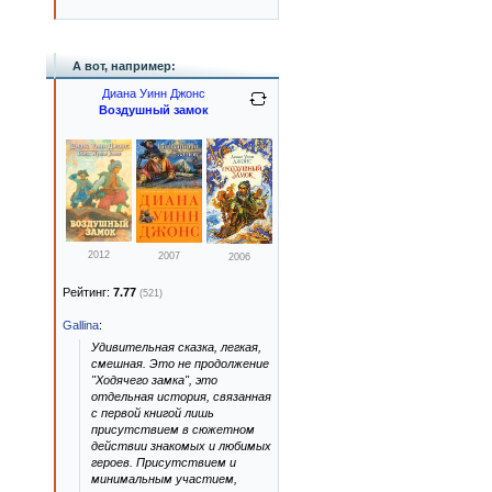
А вот, например:
Диана Уинн Джонс
Воздушный замок
2012
2007
2006
Рейтинг:
7.77
(521)
Gallina
:
Удивительная сказка, легкая,
смешная. Это не продолжение
"Ходячего замка", это
отдельная история, связанная
с первой книгой лишь
присутствием в сюжетном
действии знакомых и любимых
героев. Присутствием и
минимальным участием,