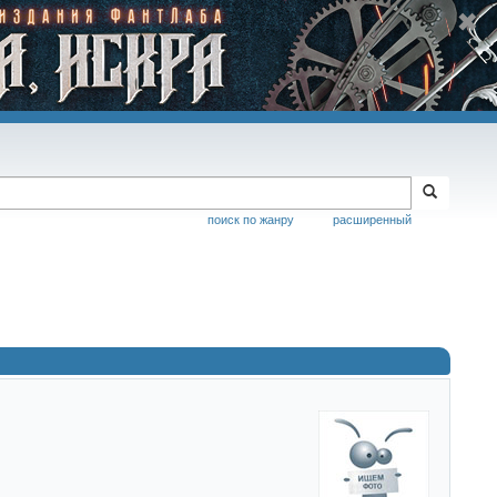
поиск по жанру
расширенный