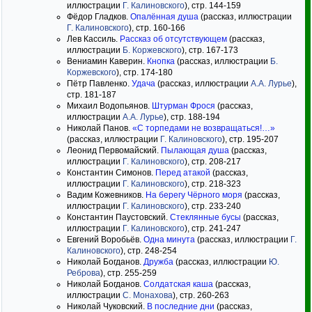
иллюстрации
Г. Калиновского
), стр. 144-159
Фёдор Гладков.
Опалённая душа
(рассказ, иллюстрации
Г. Калиновского
), стр. 160-166
Лев Кассиль.
Рассказ об отсутствующем
(рассказ,
иллюстрации
Б. Коржевского
), стр. 167-173
Вениамин Каверин.
Кнопка
(рассказ, иллюстрации
Б.
Коржевского
), стр. 174-180
Пётр Павленко.
Удача
(рассказ, иллюстрации
А.А. Лурье
),
стр. 181-187
Михаил Водопьянов.
Штурман Фрося
(рассказ,
иллюстрации
А.А. Лурье
), стр. 188-194
Николай Панов.
«С торпедами не возвращаться!…»
(рассказ, иллюстрации
Г. Калиновского
), стр. 195-207
Леонид Первомайский.
Пылающая душа
(рассказ,
иллюстрации
Г. Калиновского
), стр. 208-217
Константин Симонов.
Перед атакой
(рассказ,
иллюстрации
Г. Калиновского
), стр. 218-323
Вадим Кожевников.
На берегу Чёрного моря
(рассказ,
иллюстрации
Г. Калиновского
), стр. 233-240
Константин Паустовский.
Стеклянные бусы
(рассказ,
иллюстрации
Г. Калиновского
), стр. 241-247
Евгений Воробьёв.
Одна минута
(рассказ, иллюстрации
Г.
Калиновского
), стр. 248-254
Николай Богданов.
Дружба
(рассказ, иллюстрации
Ю.
Реброва
), стр. 255-259
Николай Богданов.
Солдатская каша
(рассказ,
иллюстрации
С. Монахова
), стр. 260-263
Николай Чуковский.
В последние дни
(рассказ,