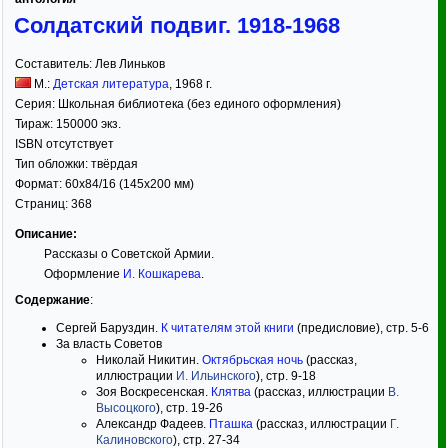
Солдатский подвиг. 1918-1968
Составитель:
Лев Линьков
М.:
Детская литература
,
1968
г.
Серия:
Школьная библиотека (без единого оформления)
Тираж:
150000 экз.
ISBN отсутствует
Тип обложки:
твёрдая
Формат:
60x84/16
(145x200 мм)
Страниц:
368
Описание:
Рассказы о Советской Армии.
Оформление
И. Кошкарева
.
Содержание
:
Сергей Баруздин.
К читателям этой книги
(предисловие), стр. 5-6
За власть Советов
Николай Никитин.
Октябрьская ночь
(рассказ,
иллюстрации
И. Ильинского
), стр. 9-18
Зоя Воскресенская.
Клятва
(рассказ, иллюстрации
В.
Высоцкого
), стр. 19-26
Александр Фадеев.
Пташка
(рассказ, иллюстрации
Г.
Калиновского
), стр. 27-34