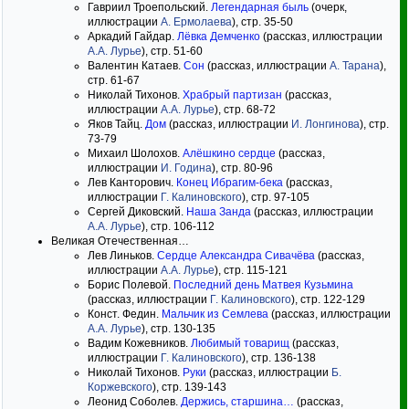
Гавриил Троепольский.
Легендарная быль
(очерк,
иллюстрации
А. Ермолаева
), стр. 35-50
Аркадий Гайдар.
Лёвка Демченко
(рассказ, иллюстрации
А.А. Лурье
), стр. 51-60
Валентин Катаев.
Сон
(рассказ, иллюстрации
А. Тарана
),
стр. 61-67
Николай Тихонов.
Храбрый партизан
(рассказ,
иллюстрации
А.А. Лурье
), стр. 68-72
Яков Тайц.
Дом
(рассказ, иллюстрации
И. Лонгинова
), стр.
73-79
Михаил Шолохов.
Алёшкино сердце
(рассказ,
иллюстрации
И. Година
), стр. 80-96
Лев Канторович.
Конец Ибрагим-бека
(рассказ,
иллюстрации
Г. Калиновского
), стр. 97-105
Сергей Диковский.
Наша Занда
(рассказ, иллюстрации
А.А. Лурье
), стр. 106-112
Великая Отечественная…
Лев Линьков.
Сердце Александра Сивачёва
(рассказ,
иллюстрации
А.А. Лурье
), стр. 115-121
Борис Полевой.
Последний день Матвея Кузьмина
(рассказ, иллюстрации
Г. Калиновского
), стр. 122-129
Конст. Федин.
Мальчик из Семлева
(рассказ, иллюстрации
А.А. Лурье
), стр. 130-135
Вадим Кожевников.
Любимый товарищ
(рассказ,
иллюстрации
Г. Калиновского
), стр. 136-138
Николай Тихонов.
Руки
(рассказ, иллюстрации
Б.
Коржевского
), стр. 139-143
Леонид Соболев.
Держись, старшина…
(рассказ,