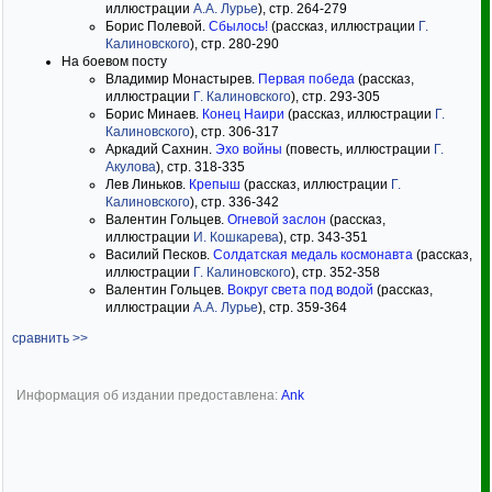
иллюстрации
А.А. Лурье
), стр. 264-279
Борис Полевой.
Сбылось!
(рассказ, иллюстрации
Г.
Калиновского
), стр. 280-290
На боевом посту
Владимир Монастырев.
Первая победа
(рассказ,
иллюстрации
Г. Калиновского
), стр. 293-305
Борис Минаев.
Конец Наири
(рассказ, иллюстрации
Г.
Калиновского
), стр. 306-317
Аркадий Сахнин.
Эхо войны
(повесть, иллюстрации
Г.
Акулова
), стр. 318-335
Лев Линьков.
Крепыш
(рассказ, иллюстрации
Г.
Калиновского
), стр. 336-342
Валентин Гольцев.
Огневой заслон
(рассказ,
иллюстрации
И. Кошкарева
), стр. 343-351
Василий Песков.
Солдатская медаль космонавта
(рассказ,
иллюстрации
Г. Калиновского
), стр. 352-358
Валентин Гольцев.
Вокруг света под водой
(рассказ,
иллюстрации
А.А. Лурье
), стр. 359-364
сравнить >>
Информация об издании предоставлена:
Ank