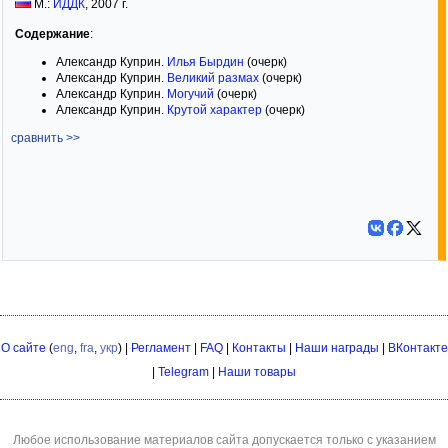
М.:
ИДДК
,
2007
г.
Содержание
:
Александр Куприн.
Илья Бырдин
(очерк)
Александр Куприн.
Великий размах
(очерк)
Александр Куприн.
Могучий
(очерк)
Александр Куприн.
Крутой характер
(очерк)
сравнить >>
О сайте
(
eng
,
fra
,
укр
) |
Регламент
|
FAQ
|
Контакты
|
Наши награды
|
ВКонтакте
|
Telegram
|
Наши товары
Любое использование материалов сайта допускается только с указанием