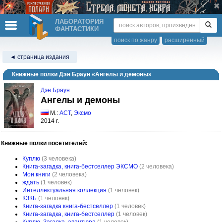
ЛАБОРАТОРИЯ
ФАНТАСТИКИ
поиск по жанру
расширенный
◄ страница издания
Книжные полки Дэн Браун «Ангелы и демоны»
Дэн Браун
Ангелы и демоны
М.:
АСТ
,
Эксмо
2014 г.
Книжные полки посетителей:
Куплю
(3 человека)
Книга-загадка, книга-бестселлер ЭКСМО
(2 человека)
Мои книги
(2 человека)
ждать
(1 человек)
Интеллектуальная коллекция
(1 человек)
КЗКБ
(1 человек)
Книга-загадка книга-бестселлер
(1 человек)
Книга-загадка, книга-бестселлер
(1 человек)