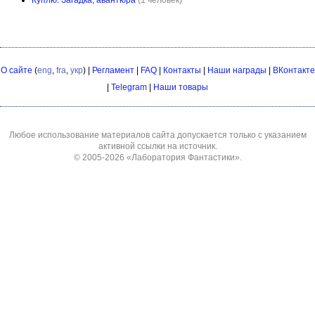
Куплю. Загадка, авантюра
(1 человек)
О сайте
(
eng
,
fra
,
укр
) |
Регламент
|
FAQ
|
Контакты
|
Наши награды
|
ВКонтакте
|
Telegram
|
Наши товары
Любое использование материалов сайта допускается только с указанием
активной ссылки на источник.
© 2005-2026
«Лаборатория Фантастики»
.