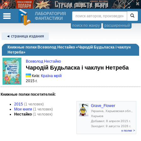
ЛАБОРАТОРИЯ
ФАНТАСТИКИ
поиск по жанру
расширенный
◄ страница издания
Книжные полки Всеволод Нестайко «Чародій Будьласка і чаклун
Нетреба»
Всеволод Нестайко
Чародій Будьласка і чаклун Нетреба
Київ:
Країна мрій
2015 г.
Книжные полки посетителей:
2015
(1 человек)
Grave_Flower
Мои книги
(1 человек)
Украина, Харьковская обл.,
Нестайко
(1 человек)
Харьков
Добавил: 8 апреля 2015 г.
Заходил: 9 августа 2026 г.
к полке >