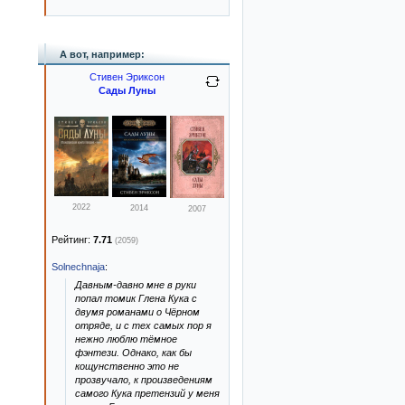
А вот, например:
Стивен Эриксон
Сады Луны
2022
2014
2007
Рейтинг:
7.71
(2059)
Solnechnaja
:
Давным-давно мне в руки
попал томик Глена Кука с
двумя романами о Чёрном
отряде, и с тех самых пор я
нежно люблю тёмное
фэнтези. Однако, как бы
кощунственно это не
прозвучало, к произведениям
самого Кука претензий у меня