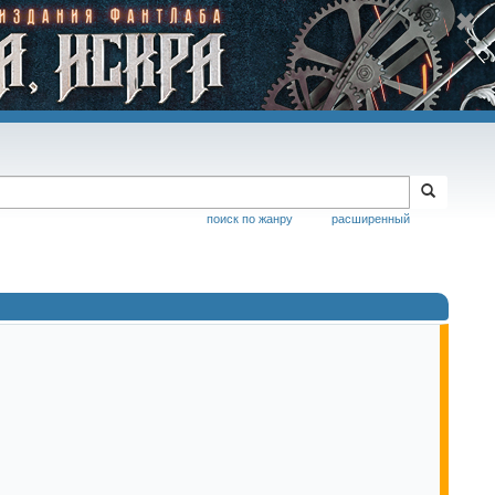
поиск по жанру
расширенный