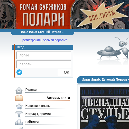
Илья Ильф Евгений Петров ...
регистрация
|
забыли пароль?
вход
OK
Илья Ильф, Евгений Петров 
Главная
Авторы, книги
Новинки и планы
Награды, премии
Рейтинги