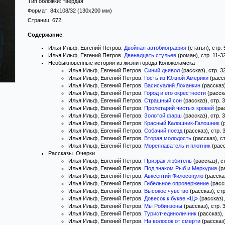
Тип обложки:
твёрдая
Формат:
84x108/32
(130x200 мм)
Страниц:
672
Содержание
:
Илья Ильф, Евгений Петров.
Двойная автобиография
(статья), стр. 
Илья Ильф, Евгений Петров.
Двенадцать стульев
(роман), стр. 11-3
Необыкновенные истории из жизни города Колоколамска
Илья Ильф, Евгений Петров.
Синий дьявол
(рассказ), стр. 3
Илья Ильф, Евгений Петров.
Гость из Южной Америки
(расск
Илья Ильф, Евгений Петров.
Васисуалий Лоханкин
(рассказ)
Илья Ильф, Евгений Петров.
Город и его окрестности
(расска
Илья Ильф, Евгений Петров.
Страшный сон
(рассказ), стр. 
Илья Ильф, Евгений Петров.
Пролетарий чистых кровей
(рас
Илья Ильф, Евгений Петров.
Золотой фарш
(рассказ), стр. 
Илья Ильф, Евгений Петров.
Красный Калошник-Галошник
(р
Илья Ильф, Евгений Петров.
Собачий поезд
(рассказ), стр. 
Илья Ильф, Евгений Петров.
Вторая молодость
(рассказ), с
Илья Ильф, Евгений Петров.
Мореплаватель и плотник
(расс
Рассказы. Очерки
Илья Ильф, Евгений Петров.
Призрак-любитель
(рассказ), с
Илья Ильф, Евгений Петров.
Под знаком Рыб и Меркурия
(ра
Илья Ильф, Евгений Петров.
Авксентий Филосопуло
(рассказ
Илья Ильф, Евгений Петров.
Гибельное опровержение
(расск
Илья Ильф, Евгений Петров.
Высокое чувство
(рассказ), ст
Илья Ильф, Евгений Петров.
Довесок к букве «Щ»
(рассказ),
Илья Ильф, Евгений Петров.
Мы Робинзоны
(рассказ), стр. 
Илья Ильф, Евгений Петров.
Турист-единоличник
(рассказ),
Илья Ильф, Евгений Петров.
На волосок от смерти
(рассказ)