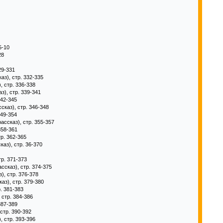
5-10
28
29-331
аз), стр. 332-335
, стр. 336-338
з), стр. 339-341
342-345
сказ), стр. 346-348
349-354
ассказ), стр. 355-357
358-361
тр. 362-365
каз), стр. 36-370
тр. 371-373
ссказ), стр. 374-375
), стр. 376-378
аз), стр. 379-380
р. 381-383
 стр. 384-386
387-389
 стр. 390-392
, стр. 393-396