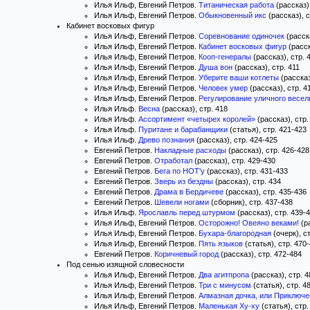
Илья Ильф, Евгений Петров.
Титаническая работа
(рассказ)
Илья Ильф, Евгений Петров.
Обыкновенный икс
(рассказ), с
Кабинет восковых фигур
Илья Ильф, Евгений Петров.
Соревнование одиночек
(расска
Илья Ильф, Евгений Петров.
Кабинет восковых фигур
(расск
Илья Ильф, Евгений Петров.
Кооп-генералы
(рассказ), стр. 
Илья Ильф, Евгений Петров.
Душа вон
(рассказ), стр. 411
Илья Ильф, Евгений Петров.
Уберите ваши котлеты
(рассказ
Илья Ильф, Евгений Петров.
Человек умер
(рассказ), стр. 4
Илья Ильф, Евгений Петров.
Регулирование уличного весел
Илья Ильф.
Весна
(рассказ), стр. 418
Илья Ильф.
Ассортимент «четырех королей»
(рассказ), стр.
Илья Ильф.
Пуритане и барабанщики
(статья), стр. 421-423
Илья Ильф.
Древо познания
(рассказ), стр. 424-425
Евгений Петров.
Накладные расходы
(рассказ), стр. 426-428
Евгений Петров.
Отработал
(рассказ), стр. 429-430
Евгений Петров.
Бега по НОТ'у
(рассказ), стр. 431-433
Евгений Петров.
Зверь из бездны
(рассказ), стр. 434
Евгений Петров.
Драма в Бердичеве
(рассказ), стр. 435-436
Евгений Петров.
Шевели ногами
(сборник), стр. 437-438
Илья Ильф.
Ярославль перед штурмом
(рассказ), стр. 439-
Илья Ильф, Евгений Петров.
Осторожно! Овеяно веками!
(ра
Илья Ильф, Евгений Петров.
Бухара-благородная
(очерк), с
Илья Ильф, Евгений Петров.
Пять языков
(статья), стр. 470
Евгений Петров.
Коричневый город
(рассказ), стр. 472-484
Под сенью изящной словесности
Илья Ильф, Евгений Петров.
Два агитпропа
(рассказ), стр. 
Илья Ильф, Евгений Петров.
Три с минусом
(статья), стр. 4
Илья Ильф, Евгений Петров.
Алмазная дочка, или Приключе
Илья Ильф, Евгений Петров.
Маленькая Ху-ху
(статья), стр.