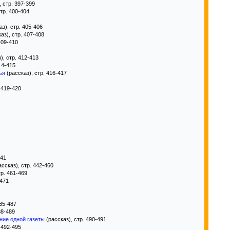
, стр. 397-399
тр. 400-404
з), стр. 405-406
аз), стр. 407-408
409-410
), стр. 412-413
14-415
ья
(рассказ), стр. 416-417
 419-420
441
ссказ), стр. 442-460
тр. 461-469
-471
485-487
88-489
ние одной газеты
(рассказ), стр. 490-491
 492-495