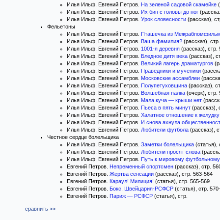
Илья Ильф, Евгений Петров.
На зеленой садовой скамейке
(
Илья Ильф, Евгений Петров.
Их бин с головы до ног
(рассказ
Илья Ильф, Евгений Петров.
Урок словесности
(рассказ), ст
Фельетоны
Илья Ильф, Евгений Петров.
Пташечка из Межрабпомфиль
Илья Ильф, Евгений Петров.
Ваша фамилия?
(рассказ), стр
Илья Ильф, Евгений Петров.
1001-я деревня
(рассказ), стр.
Илья Ильф, Евгений Петров.
Бледное дитя века
(рассказ), с
Илья Ильф, Евгений Петров.
Великий лагерь драматургов
(р
Илья Ильф, Евгений Петров.
Праведники и мученики
(расска
Илья Ильф, Евгений Петров.
Московские ассамблеи
(расска
Илья Ильф, Евгений Петров.
Полупетуховщина
(рассказ), с
Илья Ильф, Евгений Петров.
Волшебная палка
(очерк), стр.
Илья Ильф, Евгений Петров.
Мала куча — крыши нет
(расска
Илья Ильф, Евгений Петров.
Пьеса в пять минут
(рассказ), 
Илья Ильф, Евгений Петров.
Халатное отношение к желудку
Илья Ильф, Евгений Петров.
И снова ахнула общественнос
Илья Ильф, Евгений Петров.
Любители футбола
(рассказ), с
Честное сердце болельщика
Илья Ильф, Евгений Петров.
Заметки болельщика
(статья), 
Илья Ильф, Евгений Петров.
Любители просят слова
(расска
Илья Ильф, Евгений Петров.
Путь к мировому футбольному
Евгений Петров.
Непременный спортсмен
(рассказ), стр. 56
Евгений Петров.
Жертва сенсации
(рассказ), стр. 563-564
Евгений Петров.
Караул! Милиция!
(статья), стр. 565-569
Евгений Петров.
Бокс. Швейцария-РСФСР
(статья), стр. 570
Евгений Петров.
Париж — РСФСР
(статья), стр.
сравнить >>