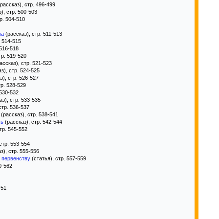
рассказ), стр. 496-499
), стр. 500-503
р. 504-510
ма
(рассказ), стр. 511-513
. 514-515
 516-518
тр. 519-520
ассказ), стр. 521-523
з), стр. 524-525
з), стр. 526-527
тр. 528-529
 530-532
з), стр. 533-535
стр. 536-537
(рассказ), стр. 538-541
ть
(рассказ), стр. 542-544
тр. 545-552
стр. 553-554
з), стр. 555-556
 первенству
(статья), стр. 557-559
0-562
-51