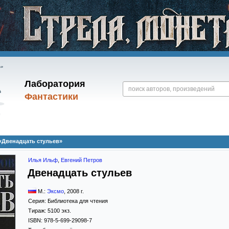
Лаборатория
Фантастики
«Двенадцать стульев»
Илья Ильф
,
Евгений Петров
Двенадцать стульев
М.:
Эксмо
,
2008
г.
Серия:
Библиотека для чтения
Тираж:
5100 экз.
ISBN:
978-5-699-29098-7