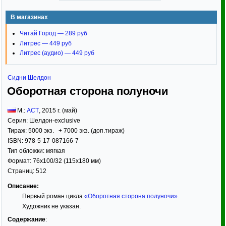
В магазинах
Читай Город — 289 руб
Литрес — 449 руб
Литрес (аудио) — 449 руб
Сидни Шелдон
Оборотная сторона полуночи
М.:
АСТ
,
2015
г. (май)
Серия:
Шелдон-exclusive
Тираж:
5000 экз. + 7000 экз. (доп.тираж)
ISBN:
978-5-17-087166-7
Тип обложки:
мягкая
Формат:
76x100/32
(115x180 мм)
Страниц:
512
Описание:
Первый роман цикла
«Оборотная сторона полуночи»
.
Художник не указан.
Содержание
: