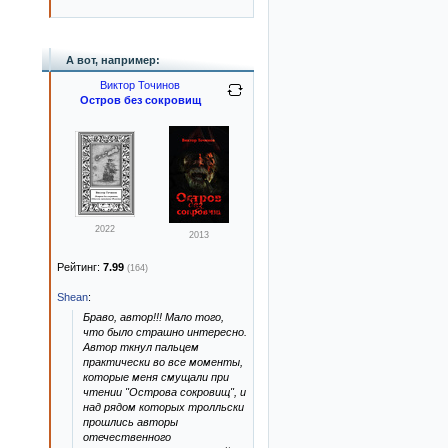
А вот, например:
Виктор Точинов
Остров без сокровищ
2022
2013
Рейтинг:
7.99
(164)
Shean
:
Браво, автор!!! Мало того,
что было страшно интересно.
Автор ткнул пальцем
практически во все моменты,
которые меня смущали при
чтении "Острова сокровищ", и
над рядом которых тролльски
прошлись авторы
отечественного