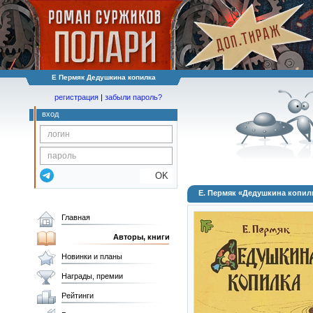
Е Пермяк Дедушкина копилка
регистрация
|
забыли пароль?
вход
OK
Е. Пермяк «Дедушкина копил
Главная
Авторы, книги
Новинки и планы
Награды, премии
Рейтинги