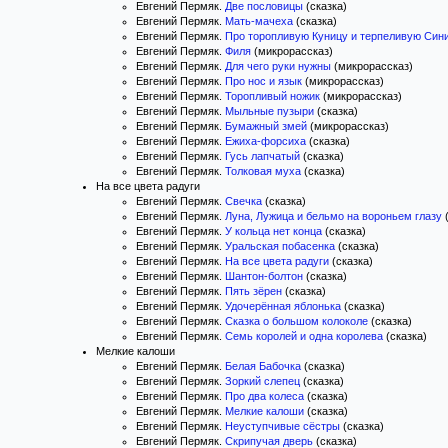
Евгений Пермяк.
Две пословицы
(сказка)
Евгений Пермяк.
Мать-мачеха
(сказка)
Евгений Пермяк.
Про торопливую Куницу и терпеливую Син
Евгений Пермяк.
Филя
(микрорассказ)
Евгений Пермяк.
Для чего руки нужны
(микрорассказ)
Евгений Пермяк.
Про нос и язык
(микрорассказ)
Евгений Пермяк.
Торопливый ножик
(микрорассказ)
Евгений Пермяк.
Мыльные пузыри
(сказка)
Евгений Пермяк.
Бумажный змей
(микрорассказ)
Евгений Пермяк.
Ежиха-форсиха
(сказка)
Евгений Пермяк.
Гусь лапчатый
(сказка)
Евгений Пермяк.
Толковая муха
(сказка)
На все цвета радуги
Евгений Пермяк.
Свечка
(сказка)
Евгений Пермяк.
Луна, Лужица и бельмо на вороньем глазу
(
Евгений Пермяк.
У кольца нет конца
(сказка)
Евгений Пермяк.
Уральская побасенка
(сказка)
Евгений Пермяк.
На все цвета радуги
(сказка)
Евгений Пермяк.
Шантон-болтон
(сказка)
Евгений Пермяк.
Пять зёрен
(сказка)
Евгений Пермяк.
Удочерённая яблонька
(сказка)
Евгений Пермяк.
Сказка о большом колоколе
(сказка)
Евгений Пермяк.
Семь королей и одна королева
(сказка)
Мелкие калоши
Евгений Пермяк.
Белая Бабочка
(сказка)
Евгений Пермяк.
Зоркий слепец
(сказка)
Евгений Пермяк.
Про два колеса
(сказка)
Евгений Пермяк.
Мелкие калоши
(сказка)
Евгений Пермяк.
Неуступчивые сёстры
(сказка)
Евгений Пермяк.
Скрипучая дверь
(сказка)