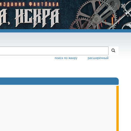
поиск по жанру
расширенный