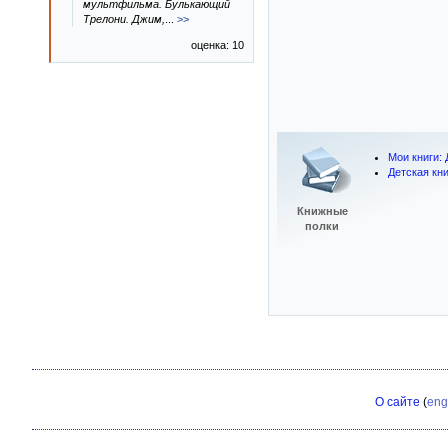
мультфильма. Булькающий
Трелони. Джим,
...
>>
оценка: 10
Мои книги: 
Детская кн
Книжные
полки
О сайте
(
eng