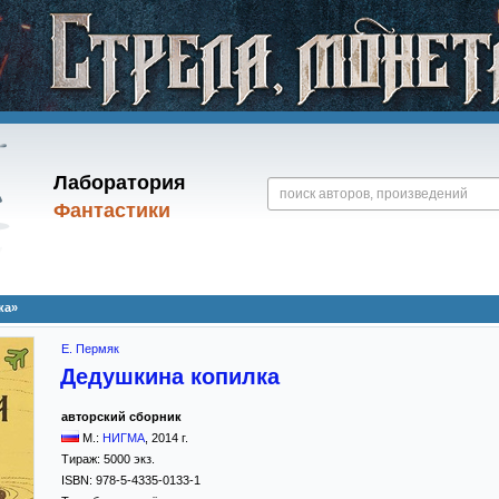
Лаборатория
Фантастики
ка»
Е. Пермяк
Дедушкина копилка
авторский сборник
М.:
НИГМА
,
2014
г.
Тираж:
5000 экз.
ISBN:
978-5-4335-0133-1