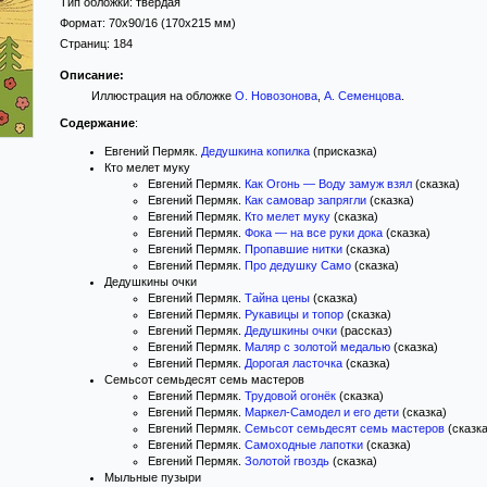
Тип обложки:
твёрдая
Формат:
70x90/16
(170x215 мм)
Страниц:
184
Описание:
Иллюстрация на обложке
О. Новозонова
,
А. Семенцова
.
Содержание
:
Евгений Пермяк.
Дедушкина копилка
(присказка)
Кто мелет муку
Евгений Пермяк.
Как Огонь — Воду замуж взял
(сказка)
Евгений Пермяк.
Как самовар запрягли
(сказка)
Евгений Пермяк.
Кто мелет муку
(сказка)
Евгений Пермяк.
Фока — на все руки дока
(сказка)
Евгений Пермяк.
Пропавшие нитки
(сказка)
Евгений Пермяк.
Про дедушку Само
(сказка)
Дедушкины очки
Евгений Пермяк.
Тайна цены
(сказка)
Евгений Пермяк.
Рукавицы и топор
(сказка)
Евгений Пермяк.
Дедушкины очки
(рассказ)
Евгений Пермяк.
Маляр с золотой медалью
(сказка)
Евгений Пермяк.
Дорогая ласточка
(сказка)
Семьсот семьдесят семь мастеров
Евгений Пермяк.
Трудовой огонёк
(сказка)
Евгений Пермяк.
Маркел-Самодел и его дети
(сказка)
Евгений Пермяк.
Семьсот семьдесят семь мастеров
(сказка
Евгений Пермяк.
Самоходные лапотки
(сказка)
Евгений Пермяк.
Золотой гвоздь
(сказка)
Мыльные пузыри