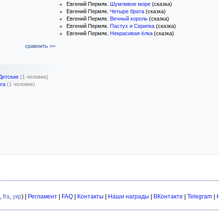
Евгений Пермяк.
Шумливое море
(сказка)
Евгений Пермяк.
Четыре брата
(сказка)
Евгений Пермяк.
Вечный король
(сказка)
Евгений Пермяк.
Пастух и Скрипка
(сказка)
Евгений Пермяк.
Некрасивая ёлка
(сказка)
сравнить >>
Детские
(1 человек)
ига
(1 человек)
,
fra
,
укр
) |
Регламент
|
FAQ
|
Контакты
|
Наши награды
|
ВКонтакте
|
Telegram
|