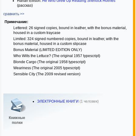
Harlan Ellison.
He Who Grew Up Reading Sherlock Holmes
(рассказ)
сравнить >>
Примечание:
Lettered: 26 signed copies, bound in leather, with the bonus material,
housed in a custom traycase
Limited: 324 signed numbered copies, bound in leather, with the
bonus material, housed in a custom slipcase
Bonus Material (LIMITED EDITION ONLY)
Who Wilts the Lettuce? (The original 1957 typescript)
Blonde Cargo (The original 1958 typescript)
Weariness (The original 2005 typescript)
Sensible City (The 2009 revised version)
ЭЛЕКТРОННЫЕ КНИГИ
(1 человек)
Книжные
полки