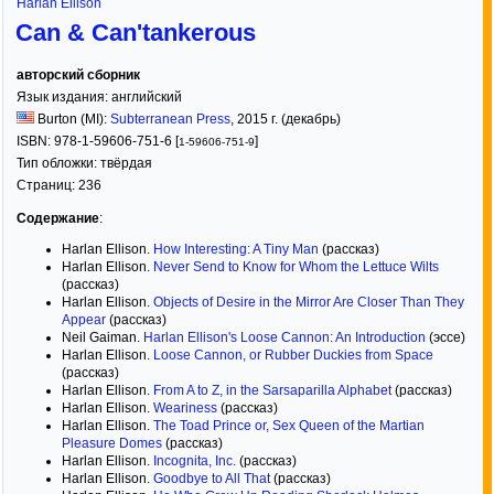
Harlan Ellison
Can & Can'tankerous
авторский сборник
Язык издания:
английский
Burton (MI):
Subterranean Press
,
2015
г. (декабрь)
ISBN:
978-1-59606-751-6 [
]
1-59606-751-9
Тип обложки:
твёрдая
Страниц:
236
Содержание
:
Harlan Ellison.
How Interesting: A Tiny Man
(рассказ)
Harlan Ellison.
Never Send to Know for Whom the Lettuce Wilts
(рассказ)
Harlan Ellison.
Objects of Desire in the Mirror Are Closer Than They
Appear
(рассказ)
Neil Gaiman.
Harlan Ellison's Loose Cannon: An Introduction
(эссе)
Harlan Ellison.
Loose Cannon, or Rubber Duckies from Space
(рассказ)
Harlan Ellison.
From A to Z, in the Sarsaparilla Alphabet
(рассказ)
Harlan Ellison.
Weariness
(рассказ)
Harlan Ellison.
The Toad Prince or, Sex Queen of the Martian
Pleasure Domes
(рассказ)
Harlan Ellison.
Incognita, Inc.
(рассказ)
Harlan Ellison.
Goodbye to All That
(рассказ)