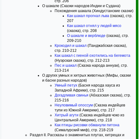
стр. 206
О шакале (Сказки народов Индии и Судана)
Похождения шакала (Хиндустанские сказки)
Как шакал прогнал льва
(сказка), стр.
207
Как шакал отнял у людей мясо
(сказка), стр. 208
О шакале и верблюде
(сказка), стр.
209-210
Крокодил и шакал
(Панджабская сказка),
стр. 210-212
Как шакал с гиеной охотились на бегемота
(Нуэрская сказка), стр. 212-213
Пес и шакал
(Сказка народа аннуак), стр.
213-214
О других умных и хитрых животных (Мифы, сказки
и басни разных народов)
Умный петух
(Басня народа хауса из
Западной Африки), стр. 215
Догадливая свинья
(Абхазская сказка), стр.
215-216
Неуловимый опоссум
(Сказка индейцев
тупи из Южной Америки), стр. 217
Хитрый агути
(Сказка индейцев чоко из
Центральной Америки), стр. 218
Как птицы рисовки обманули питона
(Сималурский миф), стр. 218-219
Раздел II. Рассказы о знаменитых плутах, хитрецах и