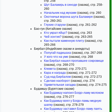
стр. 258
Шут Балакирь в синоде
(сказка), стр. 258-
260
Начальник над мухами
(сказка), стр. 260
Охотничья ворона шута Балакиря
(сказка),
стр. 260-261
Глухие старухи
(сказка), стр. 261-262
Бао-гун (Китайские сказки)
Кто украл яйцо?
(сказка), стр. 263
Чей зонтик?
(сказка), стр. 263-265
Как пытали каменную плиту
(сказка), стр.
265-266
Бирбал (Индийские сказки и анекдоты)
Попугай падишаха
(сказка), стр. 267-268
У кого что на уме
(сказка), стр. 268
Как Бирбал нашел пропавшее сокровище
(сказка), стр. 268-270
Клевета
(сказка), стр. 270-271
Кара и награда
(сказка), стр. 271-272
Суд над Бирбалом
(сказка), стр. 272-273
Сделаю наоборот
(сказка), стр. 274
Удивительная загадка
(сказка), стр. 274-275
Будамшу (Бурятские сказки)
Как Будамшу напоил Богдо-ламу молоком
(сказка), стр. 276-277
Как Будамшу взял у Богдо-ламы медную
шапку
(сказка), стр. 278-279
Как Будамшу заставил Богдо-ламу лаять