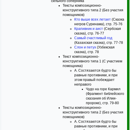
сильного соперника
Тексты композиционно-
конструктивного типа 2 (Без участия
помощников)
Кто выше всех летает
(Сказка
негров Суринама), стр. 75-76
Крапивник и аист
(Сербская
сказка), стр. 76-77
Самый счастливый год
(Казахская сказка), стр. 77-78
Слон и петух
(Узбекская
сказка), стр. 78
Текст композиционно-
конструктивного типа 1 (С участием
помощника)
А. Состязаются будто бы
равные противники, и при
этом правый побеждает
неправого
Чудо на горе Кармил
(Фрагмент библейского
сказания об Илии-
пророке), стр. 79-80
Тексты композиционно-
конструктивного типа 2 (Без участия
помощников)
А. Состязаются будто бы
равные противники, и при