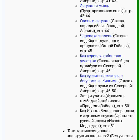
Америки), стр. 41-43
Лягушка и мышь
(Пуэрториканская сказк), стр.
43-44
Олень и лягушка
(Сказка
народа ибо из Западной
Африки), стр. 44
Черепаха и олень
(Сказка
индейцев таулипанг и
арекуна из Южной Гайаны),
стр. 45
Как черепаха обогнала
человека
(Сказка индейцев
оджибуэи из Северной
Америки), стр. 46
Как суслик состязался с
бегунами из Киакиме
(Сказка
индейцев зуньи из Северной
Америки), стр. 46-50
Заяц и улитки (Фрагмент
камбоджийской сказки
«Проделки Зайца»), стр. 50
Как Иванко бегал наперегонки
с чертовым внуком (Фрагмент
русской сказки «Иванко-
Медведко»), стр. 51
Тексты композиционно-
конструктивного типа 2 (Без участия