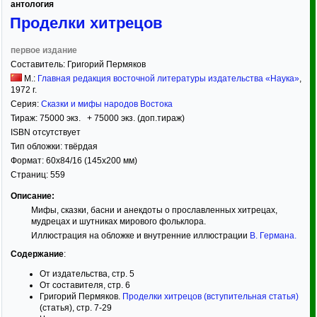
антология
Проделки хитрецов
первое издание
Составитель:
Григорий Пермяков
М.:
Главная редакция восточной литературы издательства «Наука»
,
1972
г.
Серия:
Сказки и мифы народов Востока
Тираж:
75000 экз. + 75000 экз. (доп.тираж)
ISBN отсутствует
Тип обложки:
твёрдая
Формат:
60x84/16
(145x200 мм)
Страниц:
559
Описание:
Мифы, сказки, басни и анекдоты о прославленных хитрецах,
мудрецах и шутниках мирового фольклора.
Иллюстрация на обложке и внутренние иллюстрации
В. Германа
.
Содержание
:
От издательства, стр. 5
От составителя, стр. 6
Григорий Пермяков.
Проделки хитрецов (вступительная статья)
(статья), стр. 7-29