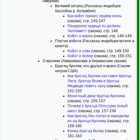
Америки)
Великий хитрец (Рассказы индейцев
бассейна р. Колумбия)
Как койот принес людям огонь
(сказка), стр. 145-147
Пещерное чудище из долины
Уилламетт
(сказка), стр. 148
Койот и ворон
(сказка), стр. 148-149
Плутни койота (Рассказы индейцев кутене и
кахита)
Койот и сова
(сказка), стр. 149-150
Койот и бобер
(сказка), стр. 150-151
О кролике (Американские и бирманские сказки)
Братец Кролик, его друзья и враги (Сказки
негров США)
Как братец Кролик заставил братца
Лиса, братца Волка и братца
Медведя ловить луну
(сказка), стр.
152-155
Монетный двор братца Кролика
(сказка), стр. 155-157
Почему у братца Опоссума голый
хвост
(сказка), стр. 157-158
Как братец Лис попал в переделку
из-за братца Кролика
(сказка), стр.
159-160
Конец братца Волка
(сказка), стр.
161-163