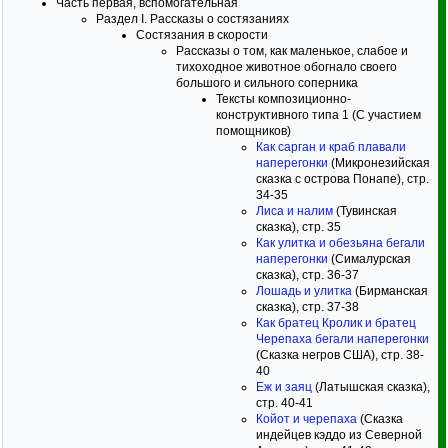
Часть первая, вспомогательная
Раздел I. Рассказы о состязаниях
Состязания в скорости
Рассказы о том, как маленькое, слабое и
тихоходное животное обогнало своего
большого и сильного соперника
Тексты композиционно-
конструктивного типа 1 (С участием
помощников)
Как сарган и краб плавали
наперегонки
(Микронезийская
сказка с острова Понапе), стр.
34-35
Лиса и налим
(Тувинская
сказка), стр. 35
Как улитка и обезьяна бегали
наперегонки
(Сималурская
сказка), стр. 36-37
Лошадь и улитка
(Бирманская
сказка), стр. 37-38
Как братец Кролик и братец
Черепаха бегали наперегонки
(Сказка негров США), стр. 38-
40
Еж и заяц
(Латышская сказка),
стр. 40-41
Койот и черепаха
(Сказка
индейцев кэддо из Северной