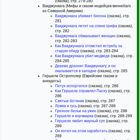
(сказка), стр. 279-280
Вакджункага (Мифы и сказки индейцев виннебаго
из Северной Америки)
Вакджункага убивает бизона
(сказка), стр.
281
Вакджункага летит на спине грифа
(сказка),
стр. 282
Вакджункага обманывает женщин
(сказка),
стр. 282-283
Как Вакджункага отомстил ястребу за
старую обиду
(сказка), стр. 283-284
Как Вакджункага убил медведя
(сказка), стр.
284-285
Дерево дразнит Вакджункагу, и он
оказывается в западне
(сказка), стр. 285
Гершеле Острополер (Еврейские сказки и
анекдоты)
Петух испортился
(сказка), стр. 286
Как Гершеле справлял Пасху
(сказка), стр.
286
Святые ботинки
(сказка), стр. 287
Ложка и гусь
(сказка), стр. 287-288
Грязное белье на ужин
(сказка), стр. 288
Гершеле и корчмарка
(сказка), стр. 288-289
Гершеле любит жирный суп
(сказка), стр.
289
Он хотел на этом заработать
(сказка), стр.
289