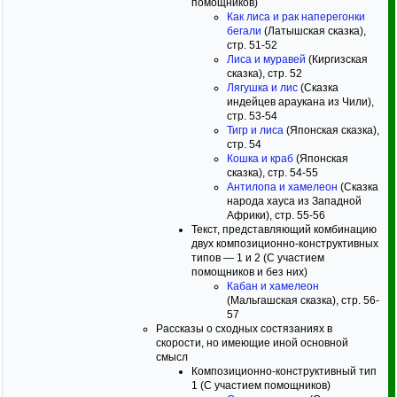
помощников)
Как лиса и рак наперегонки
бегали
(Латышская сказка),
стр. 51-52
Лиса и муравей
(Киргизская
сказка), стр. 52
Лягушка и лис
(Сказка
индейцев араукана из Чили),
стр. 53-54
Тигр и лиса
(Японская сказка),
стр. 54
Кошка и краб
(Японская
сказка), стр. 54-55
Антилопа и хамелеон
(Сказка
народа хауса из Западной
Африки), стр. 55-56
Текст, представляющий комбинацию
двух композиционно-конструктивных
типов — 1 и 2 (С участием
помощников и без них)
Кабан и хамелеон
(Мальгашская сказка), стр. 56-
57
Рассказы о сходных состязаниях в
скорости, но имеющие иной основной
смысл
Композиционно-конструктивный тип
1 (С участием помощников)