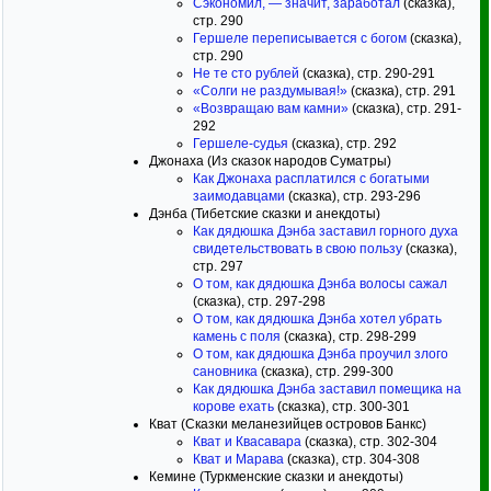
Сэкономил, — значит, заработал
(сказка),
стр. 290
Гершеле переписывается с богом
(сказка),
стр. 290
Не те сто рублей
(сказка), стр. 290-291
«Солги не раздумывая!»
(сказка), стр. 291
«Возвращаю вам камни»
(сказка), стр. 291-
292
Гершеле-судья
(сказка), стр. 292
Джонаха (Из сказок народов Суматры)
Как Джонаха расплатился с богатыми
заимодавцами
(сказка), стр. 293-296
Дэнба (Тибетские сказки и анекдоты)
Как дядюшка Дэнба заставил горного духа
свидетельствовать в свою пользу
(сказка),
стр. 297
О том, как дядюшка Дэнба волосы сажал
(сказка), стр. 297-298
О том, как дядюшка Дэнба хотел убрать
камень с поля
(сказка), стр. 298-299
О том, как дядюшка Дэнба проучил злого
сановника
(сказка), стр. 299-300
Как дядюшка Дэнба заставил помещика на
корове ехать
(сказка), стр. 300-301
Кват (Сказки меланезийцев островов Банкс)
Кват и Квасавара
(сказка), стр. 302-304
Кват и Марава
(сказка), стр. 304-308
Кемине (Туркменские сказки и анекдоты)