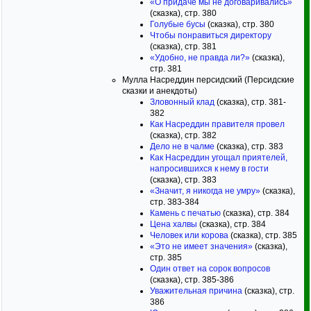
«О придаче мы не договаривались»
(сказка), стр. 380
Голубые бусы
(сказка), стр. 380
Чтобы понравиться директору
(сказка), стр. 381
«Удобно, не правда ли?»
(сказка),
стр. 381
Мулла Насреддин персидский (Персидские
сказки и анекдоты)
Зловонный клад
(сказка), стр. 381-
382
Как Насреддин правителя провел
(сказка), стр. 382
Дело не в чалме
(сказка), стр. 383
Как Насреддин угощал приятелей,
напросившихся к нему в гости
(сказка), стр. 383
«Значит, я никогда не умру»
(сказка),
стр. 383-384
Камень с печатью
(сказка), стр. 384
Цена халвы
(сказка), стр. 384
Человек или корова
(сказка), стр. 385
«Это не имеет значения»
(сказка),
стр. 385
Один ответ на сорок вопросов
(сказка), стр. 385-386
Уважительная причина
(сказка), стр.
386