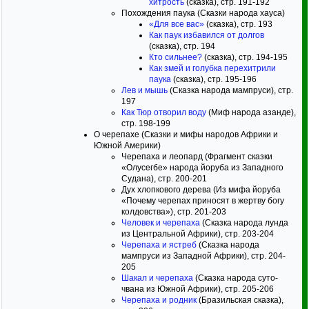
хитрость
(сказка), стр. 191-192
Похождения паука (Сказки народа хауса)
«Для все вас»
(сказка), стр. 193
Как паук избавился от долгов
(сказка), стр. 194
Кто сильнее?
(сказка), стр. 194-195
Как змей и голубка перехитрили
паука
(сказка), стр. 195-196
Лев и мышь
(Сказка народа мампруси), стр.
197
Как Тюр отворил воду
(Миф народа азанде),
стр. 198-199
О черепахе (Сказки и мифы народов Африки и
Южной Америки)
Черепаха и леопард (Фрагмент сказки
«Олусегбе» народа йоруба из Западного
Судана), стр. 200-201
Дух хлопкового дерева (Из мифа йоруба
«Почему черепах приносят в жертву богу
колдовства»), стр. 201-203
Человек и черепаха
(Сказка народа лунда
из Центральной Африки), стр. 203-204
Черепаха и ястреб
(Сказка народа
мампруси из Западной Африки), стр. 204-
205
Шакал и черепаха
(Сказка народа суто-
чвана из Южной Африки), стр. 205-206
Черепаха и родник
(Бразильская сказка),