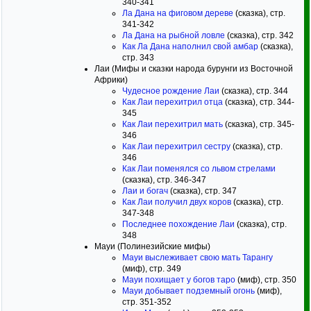
340-341
Ла Дана на фиговом дереве
(сказка), стр.
341-342
Ла Дана на рыбной ловле
(сказка), стр. 342
Как Ла Дана наполнил свой амбар
(сказка),
стр. 343
Лаи (Мифы и сказки народа бурунги из Восточной
Африки)
Чудесное рождение Лаи
(сказка), стр. 344
Как Лаи перехитрил отца
(сказка), стр. 344-
345
Как Лаи перехитрил мать
(сказка), стр. 345-
346
Как Лаи перехитрил сестру
(сказка), стр.
346
Как Лаи поменялся со львом стрелами
(сказка), стр. 346-347
Лаи и богач
(сказка), стр. 347
Как Лаи получил двух коров
(сказка), стр.
347-348
Последнее похождение Лаи
(сказка), стр.
348
Мауи (Полинезийские мифы)
Мауи выслеживает свою мать Тарангу
(миф), стр. 349
Мауи похищает у богов таро
(миф), стр. 350
Мауи добывает подземный огонь
(миф),
стр. 351-352