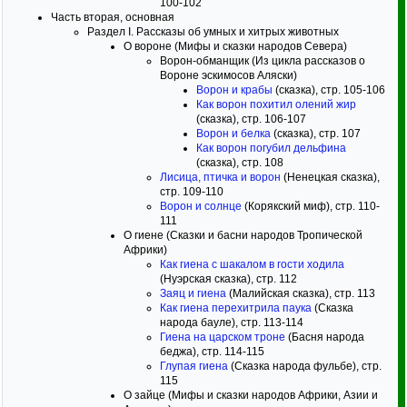
100-102
Часть вторая, основная
Раздел I. Рассказы об умных и хитрых животных
О вороне (Мифы и сказки народов Севера)
Ворон-обманщик (Из цикла рассказов о
Вороне эскимосов Аляски)
Ворон и крабы
(сказка), стр. 105-106
Как ворон похитил олений жир
(сказка), стр. 106-107
Ворон и белка
(сказка), стр. 107
Как ворон погубил дельфина
(сказка), стр. 108
Лисица, птичка и ворон
(Ненецкая сказка),
стр. 109-110
Ворон и солнце
(Корякский миф), стр. 110-
111
О гиене (Сказки и басни народов Тропической
Африки)
Как гиена с шакалом в гости ходила
(Нуэрская сказка), стр. 112
Заяц и гиена
(Малийская сказка), стр. 113
Как гиена перехитрила паука
(Сказка
народа бауле), стр. 113-114
Гиена на царском троне
(Басня народа
беджа), стр. 114-115
Глупая гиена
(Сказка народа фульбе), стр.
115
О зайце (Мифы и сказки народов Африки, Азии и