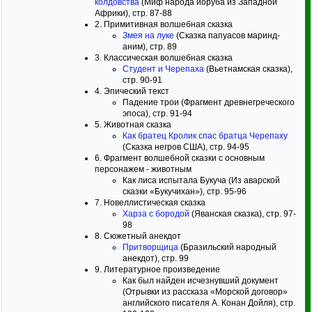
колдовства
(Миф народа йоруба из Западной
Африки), стр. 87-88
2. Примитивная волшебная сказка
Змея на луке
(Сказка папуасов маринд-
аним), стр. 89
3. Классическая волшебная сказка
Студент и Черепаха
(Вьетнамская сказка),
стр. 90-91
4. Эпический текст
Падение трои (Фрагмент древнегреческого
эпоса), стр. 91-94
5. Животная сказка
Как братец Кролик спас братца Черепаху
(Сказка негров США), стр. 94-95
6. Фрагмент волшебной сказки с основным
персонажем - животным
Как лиса испытала Букуча (Из аварской
сказки «Букучихан»), стр. 95-96
7. Новеллистическая сказка
Харза с бородой
(Яванская сказка), стр. 97-
98
8. Сюжетный анекдот
Притворщица
(Бразильский народный
анекдот), стр. 99
9. Литературное произведение
Как был найден исчезнувший документ
(Отрывки из рассказа «Морской договор»
английского писателя А. Конан Дойля), стр.