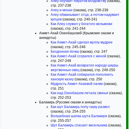
Алеу обучает пиратов колдовству
(сказка),
стр. 237-238
Алеу и монах
(сказка), стр. 238-239
Алеу обманывает отца, а потом надувает
купцов
(сказка), стр. 240-241
Как Алеу служил у богатого вельможи
(сказка), стр. 241-244
Ахмет-Ахай Озенбашский (Крымские сказки и
анекдоты)
Как Ахмет-Ахай сделал муллу мудрее
(сказка), стр. 245-246
Бездонная бочка
(сказка), стр. 247
Как Ахмет-Ахай ссорился с женой
(сказка),
стр. 247-249
Как Ахмет-Ахай возвратил народу шкуры
жертвенных овец
(сказка), стр. 249-250
Как Ахмет-Ахай собирался пополнить
ханскую казну
(сказка), стр. 250
Мудрость Ахмет-Ахаевой палки
(сказка),
стр. 251
Как над Озенбашем летала свинья
(сказка),
стр. 252-253
Балакирь (Русские сказки и анекдоты)
Как шут Балакирь попу скуку развел
(сказка), стр. 254-255
Волшебная шапка шута Балакиря
(сказка),
стр. 255-257
Шут Балакирь спасает висельника
(сказка),