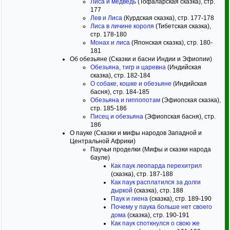
Лиса и медведь
(Тофаларская сказка), стр.
177
Лев и Лиса
(Курдская сказка), стр. 177-178
Лиса в личине короля
(Тибетская сказка),
стр. 178-180
Монах и лиса
(Японская сказка), стр. 180-
181
Об обезьяне (Сказки и басни Индии и Эфиопии)
Обезьяна, тигр и царевна
(Индийская
сказка), стр. 182-184
О собаке, кошке и обезьяне
(Индийская
басня), стр. 184-185
Обезьяна и гиппопотам
(Эфиопская сказка),
стр. 185-186
Писец и обезьяна
(Эфиопская басня), стр.
186
О пауке (Сказки и мифы народов Западной и
Центральной Африки)
Паучьи проделки (Мифы и сказки народа
бауле)
Как паук леопарда перехитрил
(сказка), стр. 187-188
Как паук расплатился за долги
дыркой
(сказка), стр. 188
Паук и гиена
(сказка), стр. 189-190
Почему у паука больше нет своего
дома
(сказка), стр. 190-191
Как паук споткнулся о свою же