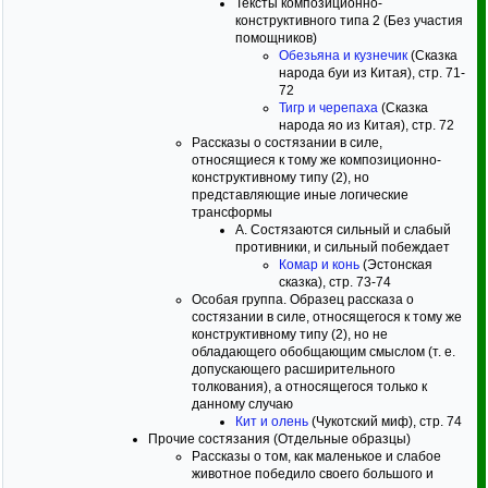
Тексты композиционно-
конструктивного типа 2 (Без участия
помощников)
Обезьяна и кузнечик
(Сказка
народа буи из Китая), стр. 71-
72
Тигр и черепаха
(Сказка
народа яо из Китая), стр. 72
Рассказы о состязании в силе,
относящиеся к тому же композиционно-
конструктивному типу (2), но
представляющие иные логические
трансформы
А. Состязаются сильный и слабый
противники, и сильный побеждает
Комар и конь
(Эстонская
сказка), стр. 73-74
Особая группа. Образец рассказа о
состязании в силе, относящегося к тому же
конструктивному типу (2), но не
обладающего обобщающим смыслом (т. е.
допускающего расширительного
толкования), а относящегося только к
данному случаю
Кит и олень
(Чукотский миф), стр. 74
Прочие состязания (Отдельные образцы)
Рассказы о том, как маленькое и слабое
животное победило своего большого и