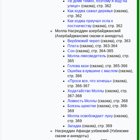
«В доме темно, поэтому я ищу на
улице»
(сказка), стр. 362
Как ходжа сажал деревья
(сказка),
стр. 362
Как ходжа приучал осла к
постничеству
(сказка), стр. 362
Молла Насреддин азербайджанский
(Азербайджанские сказки и анекдоты)
Верблюжий череп
(сказка), стр. 363
Плата
(сказка), стр. 363-364
Сон
(сказка), стр. 364-365
Молла-лжесвидетель
(сказка), стр.
365
Голова кази
(сказка), стр. 365-366
Ошибка в кувшине с маслом
(сказка),
стр. 366
«Проси все, что хочешь»
(сказка),
стр. 366-367
Ходатайство Моллы
(сказка), стр.
367-368
Ловкость Моллы
(сказка), стр. 368
Боязнь щекотки
(сказка), стр. 368-
369
Молла освобождает луну
(сказка),
стр. 369
Загадка
(сказка), стр. 369
Насреддин Афанди узбекский (Узбекские
сказки и анекдоты)