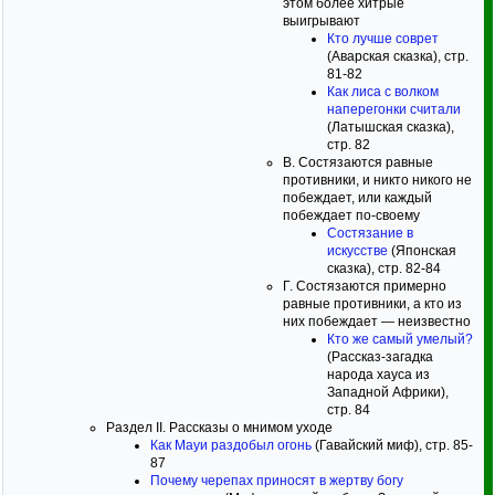
этом более хитрые
выигрывают
Кто лучше соврет
(Аварская сказка), стр.
81-82
Как лиса с волком
наперегонки считали
(Латышская сказка),
стр. 82
В. Состязаются равные
противники, и никто никого не
побеждает, или каждый
побеждает по-своему
Состязание в
искусстве
(Японская
сказка), стр. 82-84
Г. Состязаются примерно
равные противники, а кто из
них побеждает — неизвестно
Кто же самый умелый?
(Рассказ-загадка
народа хауса из
Западной Африки),
стр. 84
Раздел II. Рассказы о мнимом уходе
Как Мауи раздобыл огонь
(Гавайский миф), стр. 85-
87
Почему черепах приносят в жертву богу