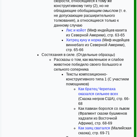
скорости, относящиеся к тому же
конструктивному типу (2), но не
обладающие обобщающим смыслом (т. е.
не допускающие расширительного
толкования), а относящиеся только к
данному случаю
Лис и койот
(Миф индейцев кахита
из Северной Америки), стр. 63-65
Хитрец куну и норка
(Миф индейцев
виннебаго из Северной Америки),
стр. 65-66
Состязания в силе. (Отдельные образцы)
Рассказы о том, как маленькое и слабое
животное победило своего большого и
сильного соперника
Тексты композиционно-
конструктивного типа 1 (С участием
помощников)
Как братец Черепаха
оказался сильнее всех
(Сказка негров США), стр. 66-
68
Как павиан боролся со львом
(Фрагмент сказки бушменов
хадзапи из Восточной
Африки), стр. 68-69
Как заяц сватался
(Малийская
сказка), стр. 69-71