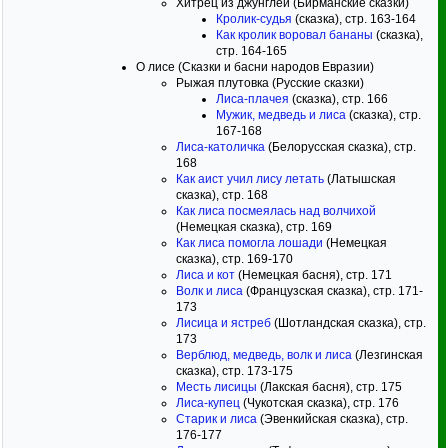
Хитрец из джунглей (Бирманские сказки)
Кролик-судья
(сказка), стр. 163-164
Как кролик воровал бананы
(сказка),
стр. 164-165
О лисе (Сказки и басни народов Евразии)
Рыжая плутовка (Русские сказки)
Лиса-плачея
(сказка), стр. 166
Мужик, медведь и лиса
(сказка), стр.
167-168
Лиса-католичка
(Белорусская сказка), стр.
168
Как аист учил лису летать
(Латышская
сказка), стр. 168
Как лиса посмеялась над волчихой
(Немецкая сказка), стр. 169
Как лиса помогла лошади
(Немецкая
сказка), стр. 169-170
Лиса и кот
(Немецкая басня), стр. 171
Волк и лиса
(Французская сказка), стр. 171-
173
Лисица и ястреб
(Шотландская сказка), стр.
173
Верблюд, медведь, волк и лиса
(Лезгинская
сказка), стр. 173-175
Месть лисицы
(Лакская басня), стр. 175
Лиса-купец
(Чукотская сказка), стр. 176
Старик и лиса
(Эвенкийская сказка), стр.
176-177