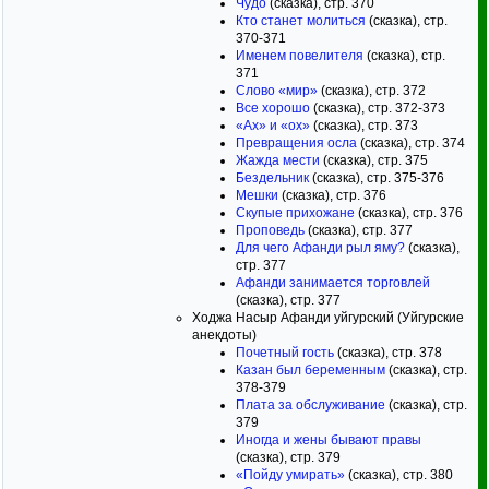
Чудо
(сказка), стр. 370
Кто станет молиться
(сказка), стр.
370-371
Именем повелителя
(сказка), стр.
371
Слово «мир»
(сказка), стр. 372
Все хорошо
(сказка), стр. 372-373
«Ах» и «ох»
(сказка), стр. 373
Превращения осла
(сказка), стр. 374
Жажда мести
(сказка), стр. 375
Бездельник
(сказка), стр. 375-376
Мешки
(сказка), стр. 376
Скупые прихожане
(сказка), стр. 376
Проповедь
(сказка), стр. 377
Для чего Афанди рыл яму?
(сказка),
стр. 377
Афанди занимается торговлей
(сказка), стр. 377
Ходжа Насыр Афанди уйгурский (Уйгурские
анекдоты)
Почетный гость
(сказка), стр. 378
Казан был беременным
(сказка), стр.
378-379
Плата за обслуживание
(сказка), стр.
379
Иногда и жены бывают правы
(сказка), стр. 379
«Пойду умирать»
(сказка), стр. 380