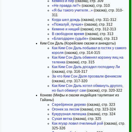
Кеминэ и пир
(сказка), стр. 309
«Не правда ли?»
(сказка), стр. 310
«Я бы такого учителя...»
(сказка), стр. 310-
311
Когда шел дождь
(сказка), стр. 311-312
«Пожалуй, лучше»
(сказка), стр. 312
Кемине и нищий
(сказка), стр. 312-313
В свободное время
(сказка), стр. 313
«Благодарен судьбе»
(сказка), стр. 313
Ким Сон Даль (Корейские сказки и анекдоты)
Как Ким Сон Даль побывал в гостях у самого
короля
(сказка), стр. 314-315
Как Ким Сон Даль обменял корзину яиц на
теленка
(сказка), стр. 315
Как Ким Сон Даль досадил господину Ли
(сказка), стр. 316-317
За что Ким Сон Даля прозвали фениксом
(сказка), стр. 317-320
Как Ким Сон Даль хотел обмануть другого,
но был обманут сам
(сказка), стр. 320-322
Конево (Мифы и сказки индейцев таулипанг из
Гайаны)
Серебряное дерево
(сказка), стр. 323
Огонек за лесом
(сказка), стр. 323-324
Кукурузная лепешка
(сказка), стр. 324
Сухая ветка
(сказка), стр. 325
Как ягуар ловил пчелиный рой
(сказка), стр.
325-326