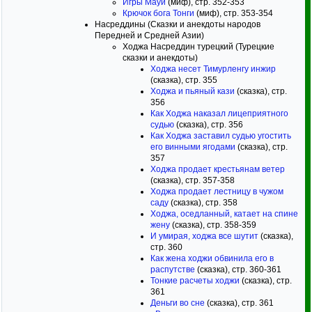
Игры Мауи
(миф), стр. 352-353
Крючок бога Тонги
(миф), стр. 353-354
Насреддины (Сказки и анекдоты народов
Передней и Средней Азии)
Ходжа Насреддин турецкий (Турецкие
сказки и анекдоты)
Ходжа несет Тимурленгу инжир
(сказка), стр. 355
Ходжа и пьяный кази
(сказка), стр.
356
Как Ходжа наказал лицеприятного
судью
(сказка), стр. 356
Как Ходжа заставил судью угостить
его винными ягодами
(сказка), стр.
357
Ходжа продает крестьянам ветер
(сказка), стр. 357-358
Ходжа продает лестницу в чужом
саду
(сказка), стр. 358
Ходжа, оседланный, катает на спине
жену
(сказка), стр. 358-359
И умирая, ходжа все шутит
(сказка),
стр. 360
Как жена ходжи обвинила его в
распутстве
(сказка), стр. 360-361
Тонкие расчеты ходжи
(сказка), стр.
361
Деньги во сне
(сказка), стр. 361