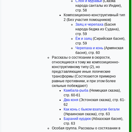
Слон и муравьи
(Сказка
народа санталы из Индии),
стр. 58
Композиционно-конструктивный тип
2 (Без участия помощников)
Заяц и черепаха
(Басня
народа беджа из Судана),
стр. 59
Ёж и заяц
(Сирийская басня),
стр. 59
Черепаха и конь
(Армянская
басня), стр. 60
Рассказы о состязании в скорости,
относящиеся к тому же композиционно-
конструктивному типу (2), но
представляющие иные логические
трансформы (Состязаются примерно
равные противники, и при этом более
сильные побеждают)
Камбала-рыба
(Немецкая сказка),
стр. 60-61
Два коня
(Эстонская сказка), стр. 61-
62
Как конь с быком взапуски бегали
(Украинская сказка), стр. 63
Бараний курдюк
(Абхазская басня),
стр. 63
Особая группа. Рассказы о состязании в