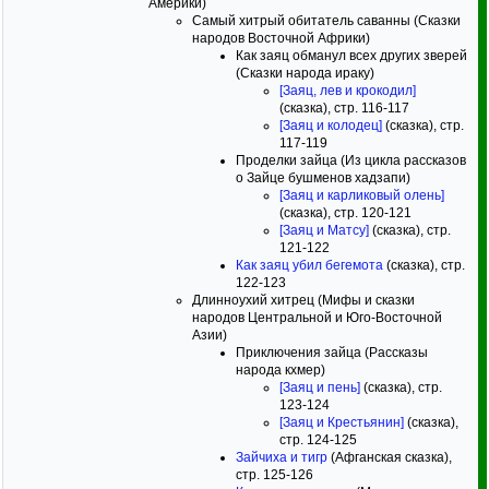
Америки)
Самый хитрый обитатель саванны (Сказки
народов Восточной Африки)
Как заяц обманул всех других зверей
(Сказки народа ираку)
[Заяц, лев и крокодил]
(сказка), стр. 116-117
[Заяц и колодец]
(сказка), стр.
117-119
Проделки зайца (Из цикла рассказов
о Зайце бушменов хадзапи)
[Заяц и карликовый олень]
(сказка), стр. 120-121
[Заяц и Матсу]
(сказка), стр.
121-122
Как заяц убил бегемота
(сказка), стр.
122-123
Длинноухий хитрец (Мифы и сказки
народов Центральной и Юго-Восточной
Азии)
Приключения зайца (Рассказы
народа кхмер)
[Заяц и пень]
(сказка), стр.
123-124
[Заяц и Крестьянин]
(сказка),
стр. 124-125
Зайчиха и тигр
(Афганская сказка),
стр. 125-126