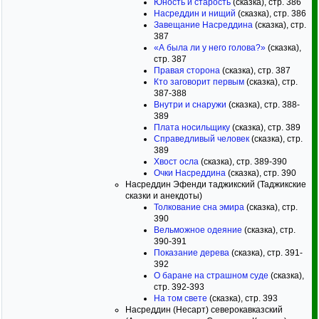
Юность и старость
(сказка), стр. 386
Насреддин и нищий
(сказка), стр. 386
Завещание Насреддина
(сказка), стр.
387
«А была ли у него голова?»
(сказка),
стр. 387
Правая сторона
(сказка), стр. 387
Кто заговорит первым
(сказка), стр.
387-388
Внутри и снаружи
(сказка), стр. 388-
389
Плата носильщику
(сказка), стр. 389
Справедливый человек
(сказка), стр.
389
Хвост осла
(сказка), стр. 389-390
Очки Насреддина
(сказка), стр. 390
Насреддин Эфенди таджикский (Таджикские
сказки и анекдоты)
Толкование сна эмира
(сказка), стр.
390
Вельможное одеяние
(сказка), стр.
390-391
Показание дерева
(сказка), стр. 391-
392
О баране на страшном суде
(сказка),
стр. 392-393
На том свете
(сказка), стр. 393
Насреддин (Несарт) северокавказский