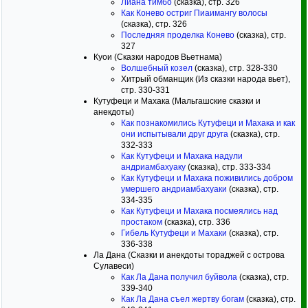
Лиана тимбо
(сказка), стр. 326
Как Конево остриг Пиаимангу волосы
(сказка), стр. 326
Последняя проделка Конево
(сказка), стр.
327
Куои (Сказки народов Вьетнама)
Волшебный козел
(сказка), стр. 328-330
Хитрый обманщик (Из сказки народа вьет),
стр. 330-331
Кутуфеци и Махака (Мальгашские сказки и
анекдоты)
Как познакомились Кутуфеци и Махака и как
они испытывали друг друга
(сказка), стр.
332-333
Как Кутуфеци и Махака надули
андриамбахуаку
(сказка), стр. 333-334
Как Кутуфеци и Махака поживились добром
умершего андриамбахуаки
(сказка), стр.
334-335
Как Кутуфеци и Махака посмеялись над
простаком
(сказка), стр. 336
Гибель Кутуфеци и Махаки
(сказка), стр.
336-338
Ла Дана (Сказки и анекдоты тораджей с острова
Сулавеси)
Как Ла Дана получил буйвола
(сказка), стр.
339-340
Как Ла Дана съел жертву богам
(сказка), стр.