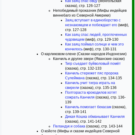
Как заяц спас овцу
(Монгольская
сказка), стр. 126-127
Непобедимый проказник (Мифы индейцев
виннебаго из Северной Америки)
Заяц вступает в единоборство с
незнакомцем и побеждает его
(миф),
стр. 127-128
Как заяц спас людей, проглоченных
чудовищем
(миф), стр. 129-130
Как заяц поймал солнце и чем это
кончилось
(миф), стр. 130-131
О карликовом олене (Сказки народов Индонезии)
Канчиль и другие звери (Яванские сказки)
Тигр съедает буйволовый помёт
(сказка), стр. 132-133
Канчиль стережет пяс пророка
Сулеймана
(сказка), стр. 134-135
Канчиль учит тигра играть на
свирели
(сказка), стр. 135-136
Полтораста крокодилов хотят
сожрать Канчиля
(сказка), стр. 136-
139
Канчиль помогает бекасам
(сказка),
стр. 139-141
Дикая Кошка обманывает Канчиля
(сказка), стр. 141-142
Пеландук и собака
(сказка), стр. 143-144
О койоте (Мифы и сказки индейцев Северной