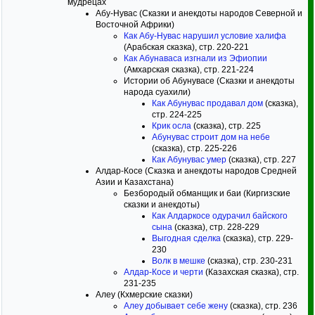
мудрецах
Абу-Нувас (Сказки и анекдоты народов Северной и
Восточной Африки)
Как Абу-Нувас нарушил условие халифа
(Арабская сказка), стр. 220-221
Как Абунаваса изгнали из Эфиопии
(Амхарская сказка), стр. 221-224
Истории об Абунувасе (Сказки и анекдоты
народа суахили)
Как Абунувас продавал дом
(сказка),
стр. 224-225
Крик осла
(сказка), стр. 225
Абунувас строит дом на небе
(сказка), стр. 225-226
Как Абунувас умер
(сказка), стр. 227
Алдар-Косе (Сказка и анекдоты народов Средней
Азии и Казахстана)
Безбородый обманщик и баи (Киргизские
сказки и анекдоты)
Как Алдаркосе одурачил байского
сына
(сказка), стр. 228-229
Выгодная сделка
(сказка), стр. 229-
230
Волк в мешке
(сказка), стр. 230-231
Алдар-Косе и черти
(Казахская сказка), стр.
231-235
Алеу (Кхмерские сказки)
Алеу добывает себе жену
(сказка), стр. 236