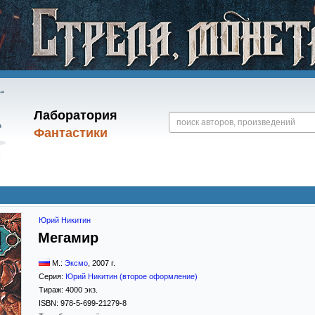
Лаборатория
Фантастики
Юрий Никитин
Мегамир
М.:
Эксмо
,
2007
г.
Серия:
Юрий Никитин (второе оформление)
Тираж:
4000 экз.
ISBN:
978-5-699-21279-8