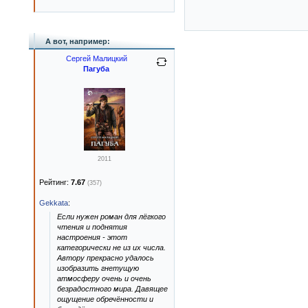
А вот, например:
Сергей Малицкий
Пагуба
2011
Рейтинг:
7.67
(357)
Gekkata
:
Если нужен роман для лёгкого
чтения и поднятия
настроения - этот
категорически не из их числа.
Автору прекрасно удалось
изобразить гнетущую
атмосферу очень и очень
безрадостного мира. Давящее
ощущение обречённости и