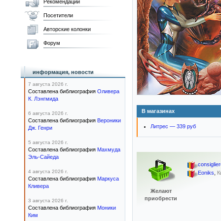
Рекомендации
Посетители
Авторские колонки
Форум
информация, новости
7 августа 2026 г.
Составлена библиография
Оливера
К. Лэнгмида
В магазинах
6 августа 2026 г.
Составлена библиография
Вероники
Литрес — 339 руб
Дж. Генри
5 августа 2026 г.
Составлена библиография
Махмуда
Эль-Сайеда
consiglie
4 августа 2026 г.
Eoniks
,
К
Составлена библиография
Маркуса
Кливера
Желают
приобрести
3 августа 2026 г.
Составлена библиография
Моники
Ким