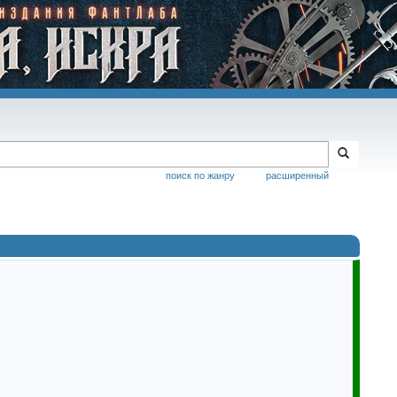
поиск по жанру
расширенный