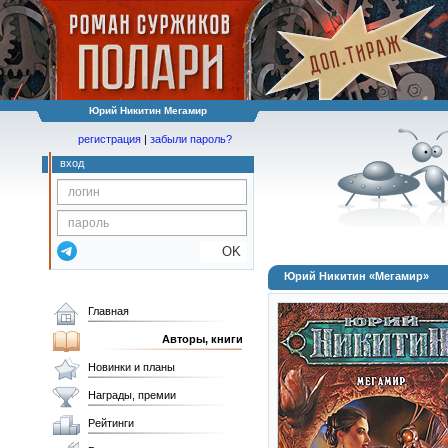
Юрий Никитин Мегамир
регистрация
|
забыли пароль?
вход
OK
Юрий Никитин «Мегамир»
Главная
Авторы, книги
Новинки и планы
Награды, премии
Рейтинги