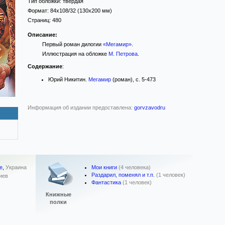
Тип обложки:
твёрдая
Формат:
84x108/32
(130x200 мм)
Страниц:
480
Описание:
Первый роман дилогии
«Мегамир»
.
Иллюстрация на обложке
М. Петрова
.
Содержание
:
Юрий Никитин.
Мегамир
(роман), с. 5-473
Информация об издании предоставлена:
gorvzavodru
Мои книги
(4 человека)
re
,
Украина
Раздарил, поменял и т.п.
(1 человек)
иев
Фантастика
(1 человек)
Книжные
полки