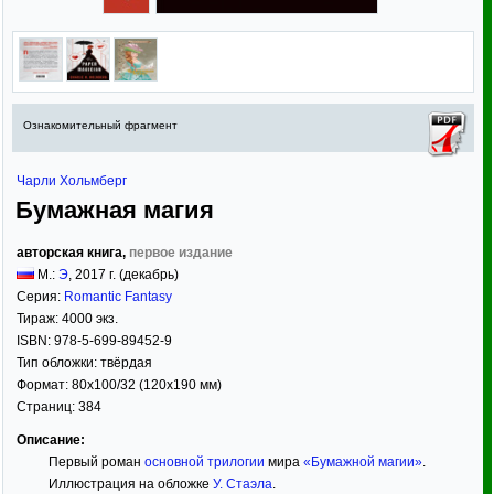
Ознакомительный фрагмент
Чарли Хольмберг
Бумажная магия
авторская книга,
первое издание
М.:
Э
,
2017
г. (декабрь)
Серия:
Romantic Fantasy
Тираж:
4000 экз.
ISBN:
978-5-699-89452-9
Тип обложки:
твёрдая
Формат:
80x100/32
(120x190 мм)
Страниц:
384
Описание:
Первый роман
основной трилогии
мира
«Бумажной магии»
.
Иллюстрация на обложке
У. Стаэла
.