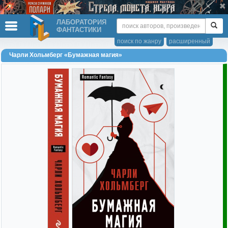
ЛАБОРАТОРИЯ
ФАНТАСТИКИ
поиск по жанру
расширенный
Чарли Хольмберг «Бумажная магия»