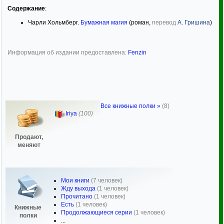
Содержание
:
Чарли Хольмберг.
Бумажная магия
(роман,
перевод
А. Гришина
)
Информация об издании предоставлена:
Fenzin
Все книжные полки »
(8)
Iriya
(100)
Продают,
меняют
Мои книги
(7 человек)
Жду выхода
(1 человек)
Прочитано
(1 человек)
Есть
(1 человек)
Книжные
Продолжающиеся серии
(1 человек)
полки
...