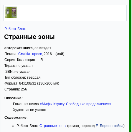
Роберт Блох
Странные эоны
авторская книга,
самиздат
Пегана:
СмаЙл–пресс
,
2016
г. (май)
Серия:
Коллекция — R
Тираж:
не указан
ISBN:
не указан
Тип обложки:
твёрдая
Формат:
84x108/32
(130x200 мм)
Страниц:
256
Описание:
Роман из цикла
«Мифы Ктулху. Свободные продолжения»
.
Художник не указан.
Содержание
:
Роберт Блох.
Странные эоны
(роман,
перевод
Е. Беренштейна
)