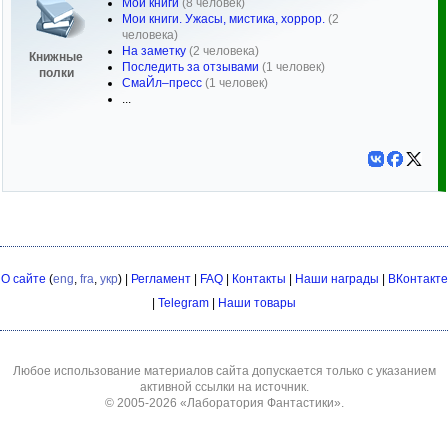
Мои книги
(8 человек)
Мои книги. Ужасы, мистика, хоррор.
(2
человека)
На заметку
(2 человека)
Книжные
Последить за отзывами
(1 человек)
полки
СмаЙл–пресс
(1 человек)
...
О сайте
(
eng
,
fra
,
укр
) |
Регламент
|
FAQ
|
Контакты
|
Наши награды
|
ВКонтакте
|
Telegram
|
Наши товары
Любое использование материалов сайта допускается только с указанием
активной ссылки на источник.
© 2005-2026
«Лаборатория Фантастики»
.