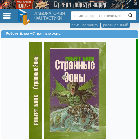
ЛАБОРАТОРИЯ
ФАНТАСТИКИ
поиск по жанру
расширенный
Роберт Блох «Странные эоны»