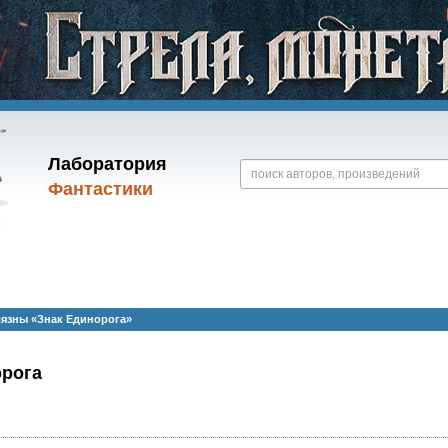
Лаборатория
Фантастики
язны «Знак Единорога»
орога