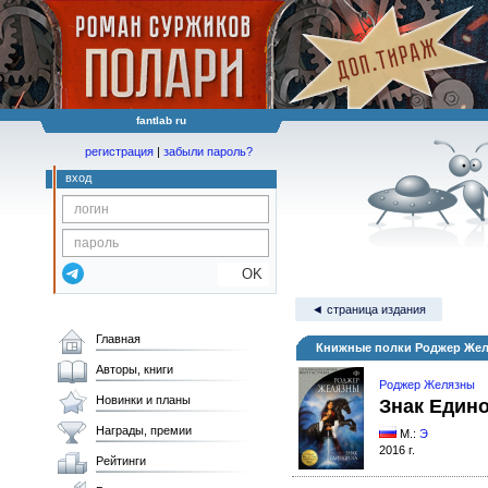
fantlab ru
регистрация
|
забыли пароль?
вход
OK
◄ страница издания
Главная
Книжные полки Роджер Жел
Авторы, книги
Роджер Желязны
Новинки и планы
Знак Един
Награды, премии
М.:
Э
2016 г.
Рейтинги