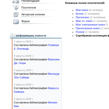
Рекомендации
Книжные полки посетителей:
Посетители
Мои книги
(6 человек)
Куплю
(2 человека)
Авторские колонки
Прочитано
(2 человека)
Мои эл. книги
(1 человек)
Форум
Мои электронные книги
(1
Прочитанные книги
(1 чел
Разное
(1 человек)
информация, новости
Серебряная коллекция 
7 августа 2026 г.
Составлена библиография
Оливера
К. Лэнгмида
6 августа 2026 г.
Составлена библиография
Вероники
Дж. Генри
5 августа 2026 г.
Составлена библиография
Махмуда
Эль-Сайеда
4 августа 2026 г.
Составлена библиография
Маркуса
Кливера
3 августа 2026 г.
Составлена библиография
Моники
Ким