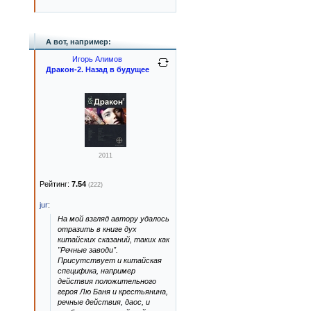
А вот, например:
Игорь Алимов
Дракон-2. Назад в будущее
2011
Рейтинг:
7.54
(222)
jur
:
На мой взгляд автору удалось
отразить в книге дух
китайских сказаний, таких как
"Речные заводи".
Присутствует и китайская
специфика, например
действия положительного
героя Лю Баня и крестьянина,
речные действия, даос, и