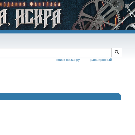
поиск по жанру
расширенный