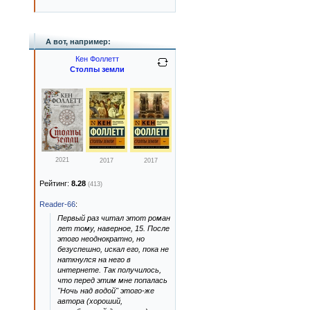
А вот, например:
Кен Фоллетт
Столпы земли
2021
2017
2017
Рейтинг:
8.28
(413)
Reader-66
:
Первый раз читал этот роман
лет тому, наверное, 15. После
этого неоднократно, но
безуспешно, искал его, пока не
наткнулся на него в
интернете. Так получилось,
что перед этим мне попалась
"Ночь над водой" этого-же
автора (хороший,