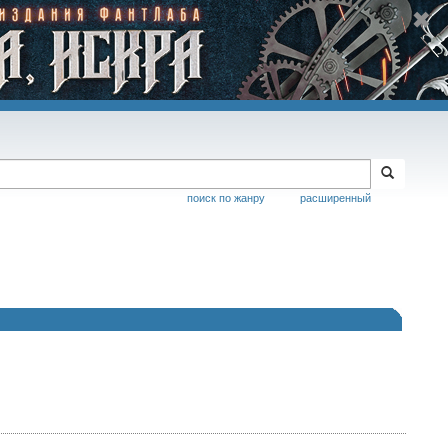
поиск по жанру
расширенный