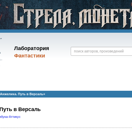
Лаборатория
Фантастики
Анжелика. Путь в Версаль»
Путь в Версаль
збука-Аттикус