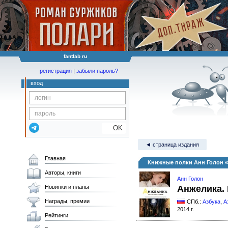
fantlab ru
регистрация
|
забыли пароль?
вход
OK
◄ страница издания
Главная
Книжные полки Анн Голон «
Авторы, книги
Анн Голон
Новинки и планы
Анжелика. 
Награды, премии
СПб.:
Азбука
,
А
2014 г.
Рейтинги