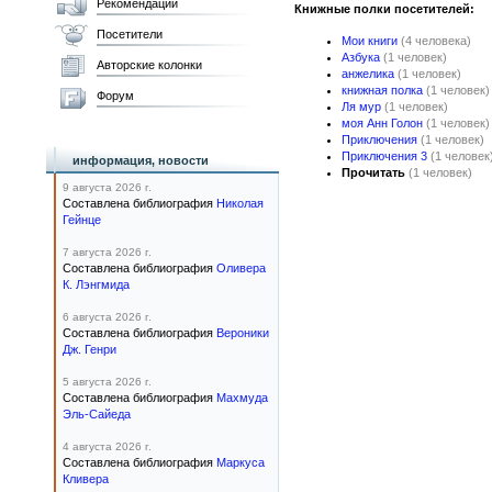
Рекомендации
Книжные полки посетителей:
Посетители
Мои книги
(4 человека)
Азбука
(1 человек)
Авторские колонки
анжелика
(1 человек)
книжная полка
(1 человек)
Форум
Ля мур
(1 человек)
моя Анн Голон
(1 человек)
Приключения
(1 человек)
Приключения 3
(1 человек
информация, новости
Прочитать
(1 человек)
9 августа 2026 г.
Составлена библиография
Николая
Гейнце
7 августа 2026 г.
Составлена библиография
Оливера
К. Лэнгмида
6 августа 2026 г.
Составлена библиография
Вероники
Дж. Генри
5 августа 2026 г.
Составлена библиография
Махмуда
Эль-Сайеда
4 августа 2026 г.
Составлена библиография
Маркуса
Кливера