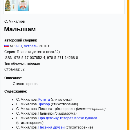
С. Михалков
Малышам
авторский сборник
М.:
АСТ
,
Астрель
,
2010
г.
Серия:
Планета детства (карт32)
ISBN:
978-5-17-037852-4, 978-5-271-14268-0
Тип обложки:
твёрдая
Страниц:
32
Описание:
Стихотворения.
Содержание
:
С. Михалков.
Котята
(считалочка)
С. Михалков.
Трезор
(стихотворение)
С. Михалков. Песенка трёх поросят
(стихотворение)
С. Михалков. Пальчики
(считалочка)
С. Михалков.
Про девочку, которая плохо кушала
(стихотворение)
С. Михалков.
Песенка друзей
(стихотворение)