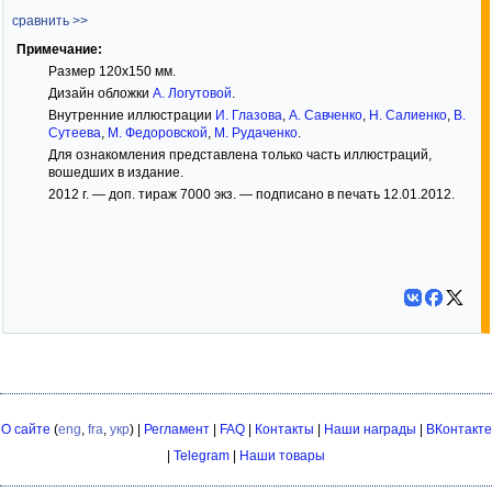
сравнить >>
Примечание:
Размер 120х150 мм.
Дизайн обложки
А. Логутовой
.
Внутренние иллюстрации
И. Глазова
,
А. Савченко
,
Н. Салиенко
,
В.
Сутеева
,
М. Федоровской
,
М. Рудаченко
.
Для ознакомления представлена только часть иллюстраций,
вошедших в издание.
2012 г. — доп. тираж 7000 экз. — подписано в печать 12.01.2012.
О сайте
(
eng
,
fra
,
укр
) |
Регламент
|
FAQ
|
Контакты
|
Наши награды
|
ВКонтакте
|
Telegram
|
Наши товары