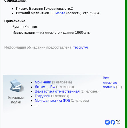
Содержание
:
Письмо Василия Головачева, стр.2
Виталий Мелентьев.
33 марта
(повесть), стр. 5-284
Примечание:
бумага Классик.
Иллюстрации — из книжного издания 1960-х гг.
Информация об издании предоставлена:
тессилуч
Все
Мои книги
(3 человека)
книжные
Детям — ВФ
(1 человек)
полки »
(11)
фантастика отечественная
(1 человек)
Гвардеец
(1 человек)
Книжные
Моя фантастика (РЯ)
(1 человек)
полки
...