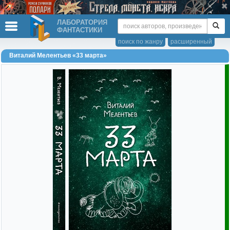
ЛАБОРАТОРИЯ
ФАНТАСТИКИ
поиск по жанру
расширенный
Виталий Мелентьев «33 марта»