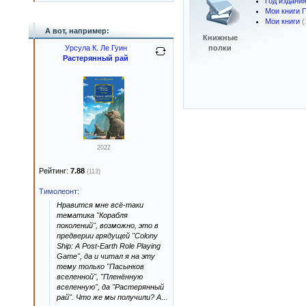
Год издани
Мои книги 
Мои книги
(
А вот, например:
Книжные
Урсула К. Ле Гуин
полки
Растерянный рай
2022
Рейтинг:
7.88
(113)
Тимолеонт
:
Нравится мне всё-таки
тематика "Корабля
поколений", возможно, это в
предверии грядущей "Colony
Ship: A Post-Earth Role Playing
Game", да и читал я на эту
тему только "Пасынков
вселенной", "Пленённую
вселенную", да "Растерянный
рай". Что же мы получили? А
...