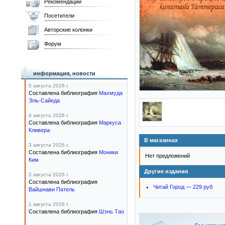
Рекомендации
Посетители
Авторские колонки
Форум
информация, новости
5 августа 2026 г.
Составлена библиография
Махмуда
Эль-Сайеда
4 августа 2026 г.
Составлена библиография
Маркуса
Кливера
В магазинах
3 августа 2026 г.
Составлена библиография
Моники
Нет предложений
Ким
Другие издания
2 августа 2026 г.
Составлена библиография
Читай Город — 229 руб
Вайшнави Патель
1 августа 2026 г.
Составлена библиография
Шэнь Тао