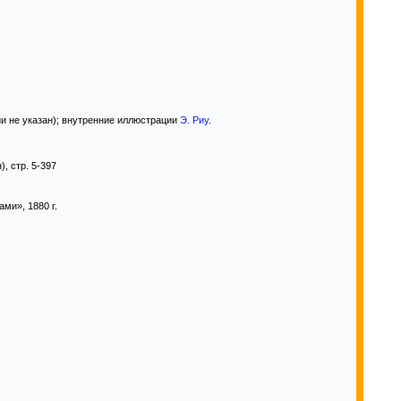
и не указан); внутренние иллюстрации
Э. Риу
.
, стр. 5-397
ми», 1880 г.