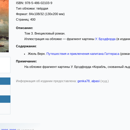
ISBN:
978-5-486-02103-9
Тип обложки:
твёрдая
Формат:
84x108/32
(130x200 мм)
Страниц:
400
Описание:
Том 3. Внецикловый роман.
Иллюстрация на обложке — фрагмент картины
У. Брэдфорда
(в издани
Содержание
:
Жюль Верн.
Путешествия и приключения капитана Гаттераса
(роман)
Примечание:
На обложке фрагмент картины У. Брэдфорда «Корабль, скованный льда
Информация об издании предоставлена:
genka78
,
alpasi
(худ.)