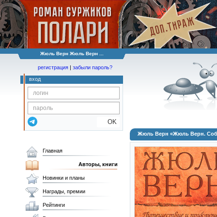
Жюль Верн Жюль Верн ...
регистрация
|
забыли пароль?
вход
OK
Жюль Верн «Жюль Верн. Собр
Главная
Авторы, книги
Новинки и планы
Награды, премии
Рейтинги