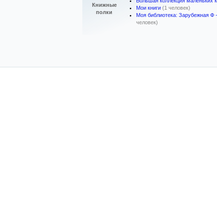
Большая коллекция маленьких к
Книжные
Мои книги
(1 человек)
полки
Моя библиотека: Зарубежная Ф 
человек)