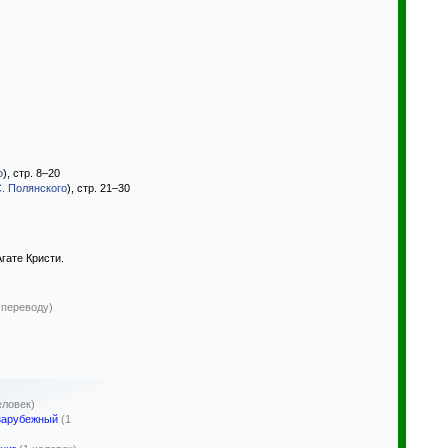
о
), стр. 8–20
. Полянского
), стр. 21–30
гате Кристи.
 переводу)
еловек)
 зарубежный
(1