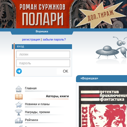
Воришка
регистрация
|
забыли пароль?
вход
OK
«Воришка»
Главная
Авторы, книги
Новинки и планы
Награды, премии
Рейтинги