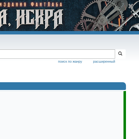
поиск по жанру
расширенный