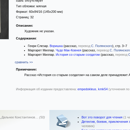
ISBN:
отсутствует
Тип обложки:
мягкая
Формат:
60x84/16
(145x200 мм)
Страниц:
32
Описание:
Художник не указан.
Содержание
:
Генри Слезар.
Воришка
(рассказ,
перевод
С. Полянского
), стр. 3–7
Маргарет Миллар.
Чудо Мак-Ковнея
(рассказ,
перевод
С. Полянског
Маргарет Миллар.
История со старым солдатом
(рассказ,
перевод
С
сравнить >>
Примечание:
Рассказ «История со старым солдатом» на самом деле принадлежит А
Информация об издании предоставлена:
empedokleus
,
kmk54
(уточнения по
Вот это поворот для чтения
(1 ч
,
Дальнее Константинов…
(50)
Детектив, боевик, приключения
человек)