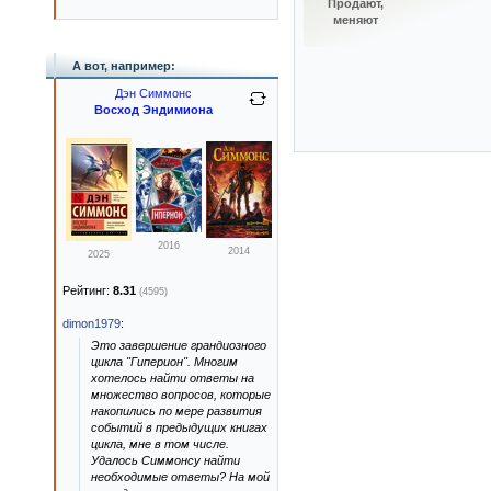
Продают,
меняют
А вот, например:
Дэн Симмонс
Восход Эндимиона
2016
2014
2025
Рейтинг:
8.31
(4595)
dimon1979
:
Это завершение грандиозного
цикла "Гиперион". Многим
хотелось найти ответы на
множество вопросов, которые
накопились по мере развития
событий в предыдущих книгах
цикла, мне в том числе.
Удалось Симмонсу найти
необходимые ответы? На мой