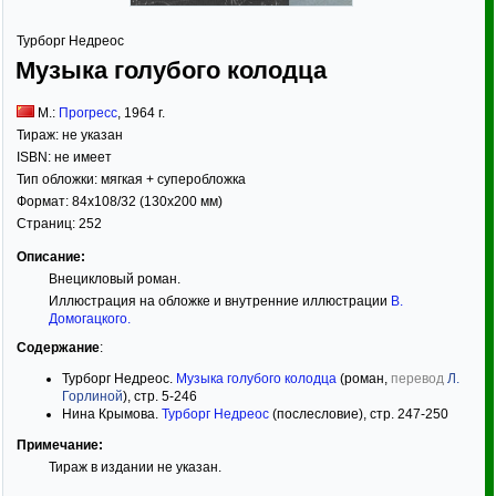
Турборг Недреос
Музыка голубого колодца
М.:
Прогресс
,
1964
г.
Тираж:
не указан
ISBN:
не имеет
Тип обложки:
мягкая
+ суперобложка
Формат:
84x108/32
(130x200 мм)
Страниц:
252
Описание:
Внецикловый роман.
Иллюстрация на обложке и внутренние иллюстрации
В.
Домогацкого
.
Содержание
:
Турборг Недреос.
Музыка голубого колодца
(роман,
перевод
Л.
Горлиной
), стр. 5-246
Нина Крымова.
Турборг Недреос
(послесловие), стр. 247-250
Примечание:
Тираж в издании не указан.