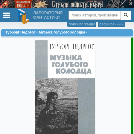
ЛАБОРАТОРИЯ
ФАНТАСТИКИ
поиск по жанру
расширенный
Турборг Недреос «Музыка голубого колодца»