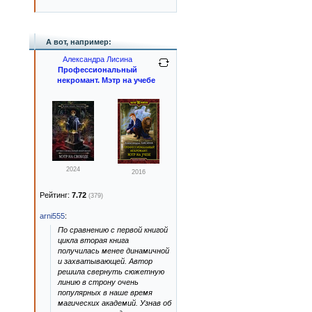
А вот, например:
Александра Лисина
Профессиональный
некромант. Мэтр на учебе
2024
2016
Рейтинг:
7.72
(379)
arni555
:
По сравнению с первой книгой
цикла вторая книга
получилась менее динамичной
и захватывающей. Автор
решила свернуть сюжетную
линию в строну очень
популярных в наше время
магических академий. Узнав об