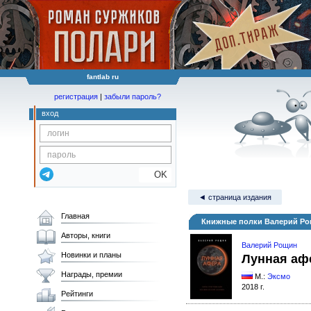
fantlab ru
регистрация
|
забыли пароль?
вход
OK
◄ страница издания
Главная
Книжные полки Валерий Ро
Авторы, книги
Валерий Рощин
Новинки и планы
Лунная аф
Награды, премии
М.:
Эксмо
2018 г.
Рейтинги