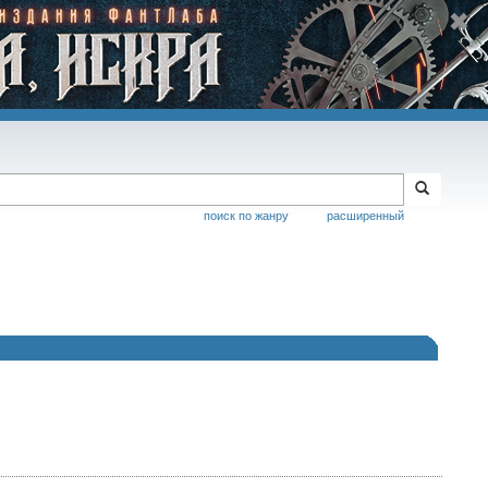
поиск по жанру
расширенный