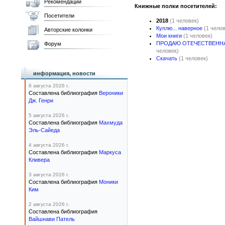
Рекомендации
Книжные полки посетителей:
Посетители
2018
(1 человек)
Куплю... наверное
(1 чело
Авторские колонки
Мои книги
(1 человек)
ПРОДАЮ ОТЕЧЕСТВЕНН
Форум
человек)
Скачать
(1 человек)
информация, новости
6 августа 2026 г.
Составлена библиография
Вероники
Дж. Генри
5 августа 2026 г.
Составлена библиография
Махмуда
Эль-Сайеда
4 августа 2026 г.
Составлена библиография
Маркуса
Кливера
3 августа 2026 г.
Составлена библиография
Моники
Ким
2 августа 2026 г.
Составлена библиография
Вайшнави Патель