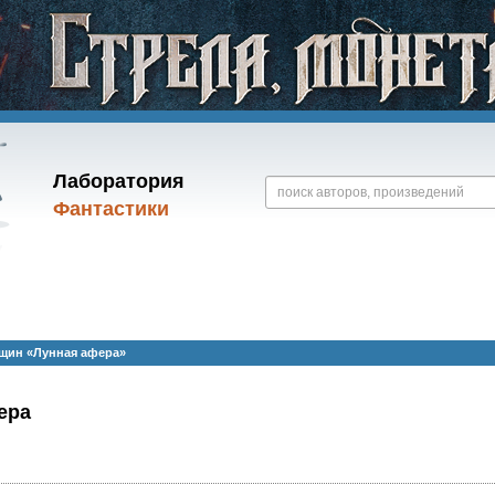
Лаборатория
Фантастики
щин «Лунная афера»
ера