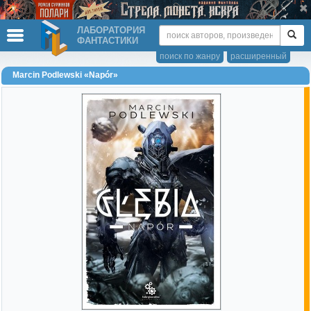
ЛАБОРАТОРИЯ
ФАНТАСТИКИ
поиск по жанру
расширенный
Marcin Podlewski «Napór»