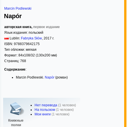
Marcin Podlewski
Napór
авторская книга,
первое издание
Язык издания:
польский
Lublin:
Fabryka Słów
,
2017
г.
ISBN:
9788379642175
Тип обложки:
мягкая
Формат:
84x108/32
(130x200 мм)
Страниц:
768
Содержание
:
Marcin Podlewski.
Napór
(роман)
Нет перевода
(1 человек)
На польском
(1 человек)
Мои книги
(1 человек)
Книжные
полки