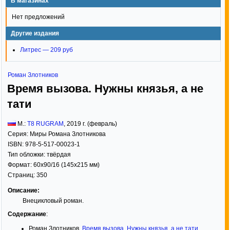
В магазинах
Нет предложений
Другие издания
Литрес — 209 руб
Роман Злотников
Время вызова. Нужны князья, а не
тати
М.:
Т8 RUGRAM
,
2019
г. (февраль)
Серия:
Миры Романа Злотникова
ISBN:
978-5-517-00023-1
Тип обложки:
твёрдая
Формат:
60x90/16
(145x215 мм)
Страниц:
350
Описание:
Внецикловый роман.
Содержание
:
Роман Злотников.
Время вызова. Нужны князья, а не тати