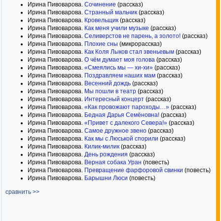
Ирина Пивоварова.
Сочинение
(рассказ)
Ирина Пивоварова.
Странный мальчик
(рассказ)
Ирина Пивоварова.
Кровельщик
(рассказ)
Ирина Пивоварова.
Как меня учили музыке
(рассказ)
Ирина Пивоварова.
Селиверстов не парень, а золото!
(рассказ)
Ирина Пивоварова.
Плохие сны
(микрорассказ)
Ирина Пивоварова.
Как Коля Лыков стал звеньевым
(рассказ)
Ирина Пивоварова.
О чём думает моя голова
(рассказ)
Ирина Пивоварова.
«Смеялись мы — хи-хи»
(рассказ)
Ирина Пивоварова.
Поздравляем наших мам
(рассказ)
Ирина Пивоварова.
Весенний дождь
(рассказ)
Ирина Пивоварова.
Мы пошли в театр
(рассказ)
Ирина Пивоварова.
Интересный концерт
(рассказ)
Ирина Пивоварова.
«Как провожают пароходы…»
(рассказ)
Ирина Пивоварова.
Бедная Дарья Семёновна!
(рассказ)
Ирина Пивоварова.
«Привет с далекого Севера!»
(рассказ)
Ирина Пивоварова.
Самое дружное звено
(рассказ)
Ирина Пивоварова.
Как мы с Люськой спорили
(рассказ)
Ирина Пивоварова.
Килик-милик
(рассказ)
Ирина Пивоварова.
День рождения
(рассказ)
Ирина Пивоварова.
Верная собака Уран
(повесть)
Ирина Пивоварова.
Превращение фарфоровой свинки
(повесть)
Ирина Пивоварова.
Барышни Люси
(повесть)
сравнить >>