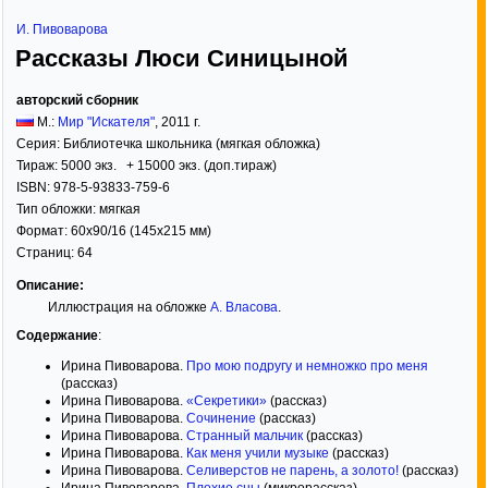
И. Пивоварова
Рассказы Люси Синицыной
авторский сборник
М.:
Мир "Искателя"
,
2011
г.
Серия:
Библиотечка школьника (мягкая обложка)
Тираж:
5000 экз. + 15000 экз. (доп.тираж)
ISBN:
978-5-93833-759-6
Тип обложки:
мягкая
Формат:
60x90/16
(145x215 мм)
Страниц:
64
Описание:
Иллюстрация на обложке
А. Власова
.
Содержание
:
Ирина Пивоварова.
Про мою подругу и немножко про меня
(рассказ)
Ирина Пивоварова.
«Секретики»
(рассказ)
Ирина Пивоварова.
Сочинение
(рассказ)
Ирина Пивоварова.
Странный мальчик
(рассказ)
Ирина Пивоварова.
Как меня учили музыке
(рассказ)
Ирина Пивоварова.
Селиверстов не парень, а золото!
(рассказ)