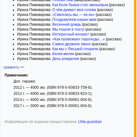
Ирина Пивоварова.
Плохие сны
(микрорассказ)
Ирина Пивоварова.
Как Коля Лыков стал звеньевым
(рассказ)
Ирина Пивоварова.
О чём думает моя голова
(рассказ)
Ирина Пивоварова.
«Смеялись мы — хи-хи»
(рассказ)
Ирина Пивоварова.
Поздравляем наших мам
(рассказ)
Ирина Пивоварова.
Весенний дождь
(рассказ)
Ирина Пивоварова.
Мы пошли в театр
(рассказ)
Ирина Пивоварова.
Интересный концерт
(рассказ)
Ирина Пивоварова.
«Как провожают пароходы…»
(рассказ)
Ирина Пивоварова.
Самое дружное звено
(рассказ)
Ирина Пивоварова.
Как мы с Люськой спорили
(рассказ)
Ирина Пивоварова.
Килик-милик
(рассказ)
Ирина Пивоварова.
День рождения
(рассказ)
сравнить >>
Примечание:
Доп. тиражи:
2012 г. — 4000 экз. (ISBN 978-5-93833-759-6);
2012 г. — 4000 экз. (ISBN 978-5-93833-923-1);
2014 г. — 4000 экз. (ISBN 978-5-00061-004-6);
2017 г. — 3000 экз. (ISBN 978-5-00061-004-6).
Информация об издании предоставлена:
Ulita guardian