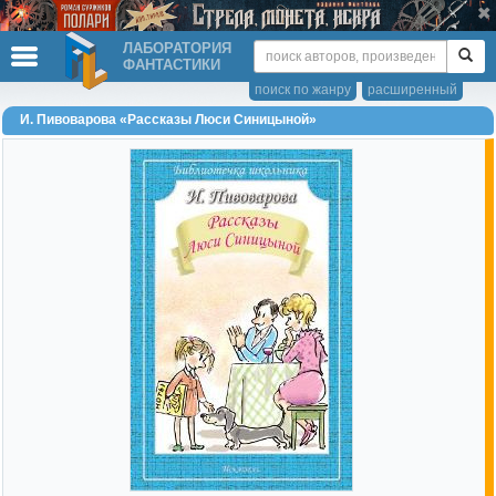
ЛАБОРАТОРИЯ
ФАНТАСТИКИ
поиск по жанру
расширенный
И. Пивоварова «Рассказы Люси Синицыной»