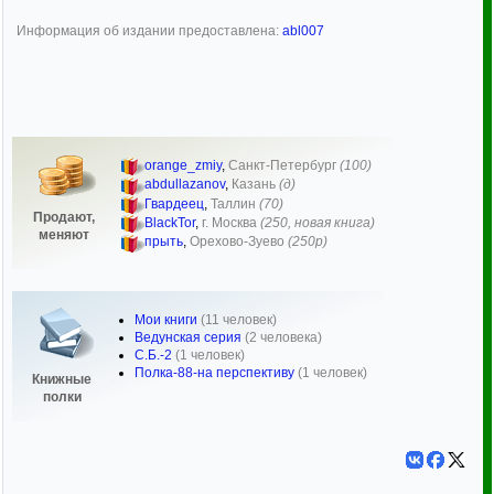
Информация об издании предоставлена:
abl007
orange_zmiy
,
Санкт-Петербург
(100)
abdullazanov
,
Казань
(д)
Гвардеец
,
Таллин
(70)
Продают,
BlackTor
,
г. Москва
(250, новая книга)
меняют
прыть
,
Орехово-Зуево
(250р)
Мои книги
(11 человек)
Ведунская серия
(2 человека)
С.Б.-2
(1 человек)
Полка-88-на перспективу
(1 человек)
Книжные
полки