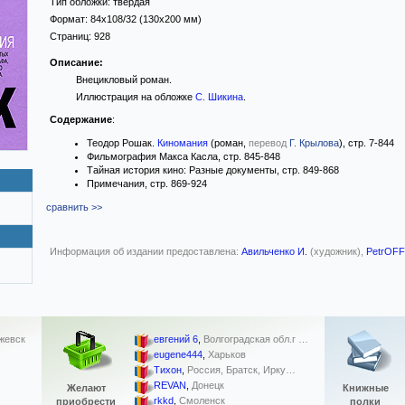
Тип обложки:
твёрдая
Формат:
84x108/32
(130x200 мм)
Страниц:
928
Описание:
Внецикловый роман.
Иллюстрация на обложке
С. Шикина
.
Содержание
:
Теодор Рошак.
Киномания
(роман,
перевод
Г. Крылова
), стр. 7-844
Фильмография Макса Касла, стр. 845-848
Тайная история кино: Разные документы, стр. 849-868
Примечания, стр. 869-924
сравнить >>
Информация об издании предоставлена:
Авильченко И.
(художник),
PetrOFF
жевск
евгений 6
,
Волгоградская обл.г …
eugene444
,
Харьков
Тихон
,
Россия, Братск, Ирку…
REVAN
,
Донецк
Желают
Книжные
rkkd
,
Смоленск
приобрести
полки