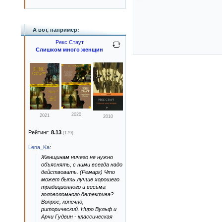
А вот, например:
Рекс Стаут
Слишком много женщин
2020
2021
2010
Рейтинг:
8.13
(179)
Lena_Ka
:
Женщинам ничего не нужно
объяснять, с ними всегда надо
действовать. (Ремарк) Что
может быть лучше хорошего
традиционного и весьма
головоломного детектива?
Вопрос, конечно,
риторический. Ниро Вульф и
Арчи Гудвин - классическая