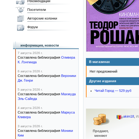
Рекомендации
Посетители
Авторские колонки
Форум
информация, новости
7 августа 2026 г.
Составлена библиография
Оливера
В магазинах
К. Лэнгмида
6 августа 2026 г.
Нет предложений
Составлена библиография
Вероники
Дж. Генри
Другие издания
5 августа 2026 г.
Читай Город — 529 руб
Составлена библиография
Махмуда
Эль-Сайеда
4 августа 2026 г.
Составлена библиография
Маркуса
akim18
,
И
Кливера
3 августа 2026 г.
Составлена библиография
Моники
Продают,
Ким
меняют