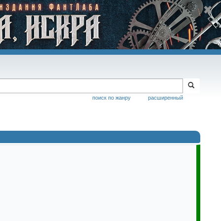
поиск по жанру
расширенный