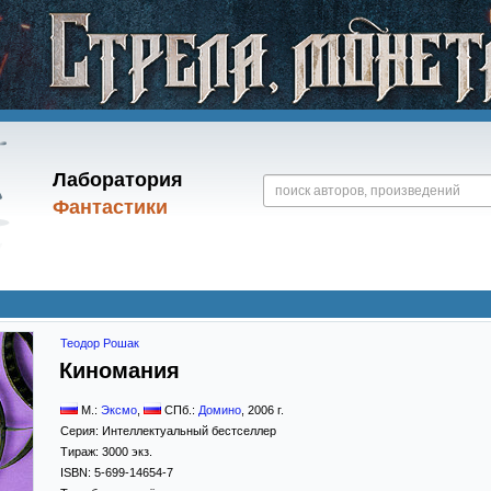
Лаборатория
Фантастики
Теодор Рошак
Киномания
М.:
Эксмо
,
СПб.:
Домино
,
2006
г.
Серия:
Интеллектуальный бестселлер
Тираж:
3000 экз.
ISBN:
5-699-14654-7