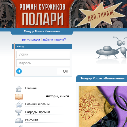
Теодор Рошак Киномания
регистрация
|
забыли пароль?
вход
OK
Теодор Рошак «Киномания»
Главная
Авторы, книги
Новинки и планы
Награды, премии
Рейтинги