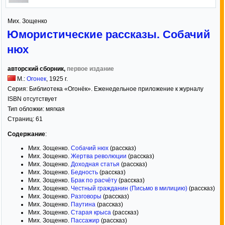
Мих. Зощенко
Юмористические рассказы. Собачий
нюх
авторский сборник,
первое издание
М.:
Огонек
,
1925
г.
Серия:
Библиотека «Огонёк». Еженедельное приложение к журналу
ISBN отсутствует
Тип обложки:
мягкая
Страниц:
61
Содержание
:
Мих. Зощенко.
Собачий нюх
(рассказ)
Мих. Зощенко.
Жертва революции
(рассказ)
Мих. Зощенко.
Доходная статья
(рассказ)
Мих. Зощенко.
Бедность
(рассказ)
Мих. Зощенко.
Брак по расчёту
(рассказ)
Мих. Зощенко.
Честный гражданин (Письмо в милицию)
(рассказ)
Мих. Зощенко.
Разговоры
(рассказ)
Мих. Зощенко.
Паутина
(рассказ)
Мих. Зощенко.
Старая крыса
(рассказ)
Мих. Зощенко.
Пассажир
(рассказ)