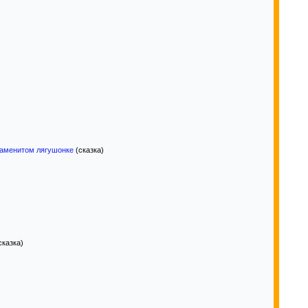
наменитом лягушонке
(сказка)
сказка)