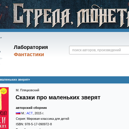
Лаборатория
Фантастики
 маленьких зверят»
М. Пляцковский
Сказки про маленьких зверят
авторский сборник
М.:
АСТ
,
2015
г.
Серия:
Мировая классика для детей
ISBN:
978-5-17-090972-8