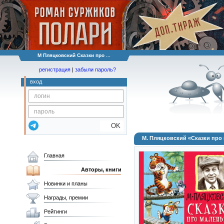
М Пляцковский Сказки про ...
регистрация
|
забыли пароль?
вход
OK
М. Пляцковский «Сказки про
Главная
Авторы, книги
Новинки и планы
Награды, премии
Рейтинги