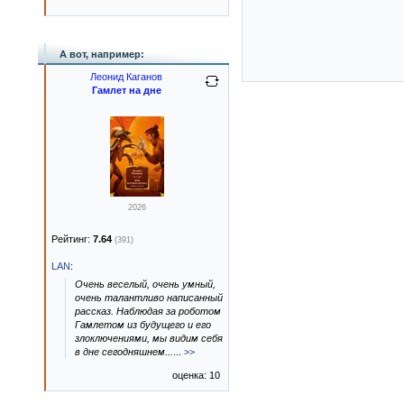
А вот, например:
Леонид Каганов
Гамлет на дне
2026
Рейтинг:
7.64
(391)
LAN
:
Очень веселый, очень умный,
очень талантливо написанный
рассказ. Наблюдая за роботом
Гамлетом из будущего и его
злоключениями, мы видим себя
в дне сегодняшнем...
...
>>
оценка: 10