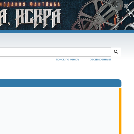
поиск по жанру
расширенный