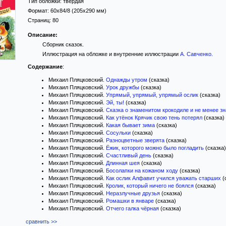
Тип обложки:
твёрдая
Формат:
60x84/8
(205x290 мм)
Страниц:
80
Описание:
Сборник сказок.
Иллюстрация на обложке и внутренние иллюстрации
А. Савченко
.
Содержание
:
Михаил Пляцковский.
Однажды утром
(сказка)
Михаил Пляцковский.
Урок дружбы
(сказка)
Михаил Пляцковский.
Упрямый, упрямый, упрямый ослик
(сказка)
Михаил Пляцковский.
Эй, ты!
(сказка)
Михаил Пляцковский.
Сказка о знаменитом крокодиле и не менее з
Михаил Пляцковский.
Как утёнок Крячик свою тень потерял
(сказка)
Михаил Пляцковский.
Какая бывает зима
(сказка)
Михаил Пляцковский.
Сосульки
(сказка)
Михаил Пляцковский.
Разноцветные зверята
(сказка)
Михаил Пляцковский.
Ёжик, которого можно было погладить
(сказка)
Михаил Пляцковский.
Счастливый день
(сказка)
Михаил Пляцковский.
Длинная шея
(сказка)
Михаил Пляцковский.
Босолапки на кожаном ходу
(сказка)
Михаил Пляцковский.
Как ослик Алфавит учился уважать старших
(
Михаил Пляцковский.
Кролик, который ничего не боялся
(сказка)
Михаил Пляцковский.
Неразлучные друзья
(сказка)
Михаил Пляцковский.
Ромашки в январе
(сказка)
Михаил Пляцковский.
Отчего галка чёрная
(сказка)
сравнить >>