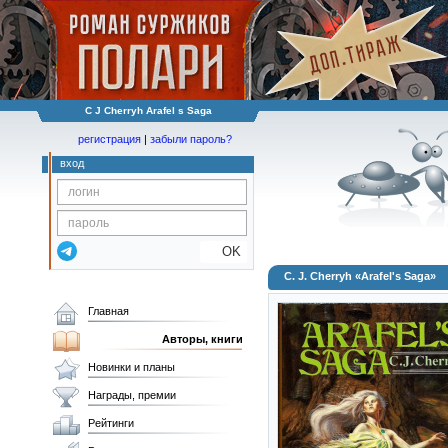
C J Cherryh Arafel s Saga
регистрация
|
забыли пароль?
вход
OK
C. J. Cherryh «Arafel's Saga»
Главная
Авторы, книги
Новинки и планы
Награды, премии
Рейтинги