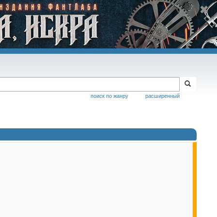
поиск по жанру
расширенный