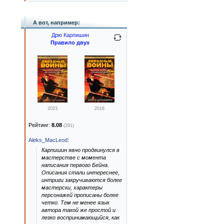
А вот, например:
Дрю Карпишин
Правило двух
2023
2016
Рейтинг:
8.08
(291)
Aleks_MacLeod
:
Карпишин явно продвинулся в
мастерстве с момента
написания первого Бейна.
Описания стали интереснее,
интриги закручиваются более
мастерски, характеры
персонажей прописаны более
четко. Тем не менее язык
автора такой же простой и
легко воспринимающийся, как