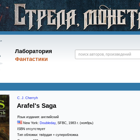
Лаборатория
Фантастики
C. J. Cherryh
Arafel's Saga
Язык издания:
английский
New York:
Doubleday
, SFBC
,
1983
г. (ноябрь)
ISBN отсутствует
Тип обложки:
твёрдая
+ суперобложка