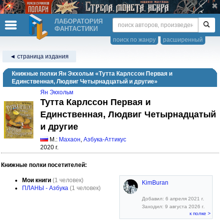
ЛАБОРАТОРИЯ
ФАНТАСТИКИ
поиск по жанру
расширенный
◄ страница издания
Книжные полки Ян Экхольм «Тутта Карлссон Первая и
Единственная, Людвиг Четырнадцатый и другие»
Ян Экхольм
Тутта Карлссон Первая и
Единственная, Людвиг Четырнадцатый
и другие
М.:
Махаон
,
Азбука-Аттикус
2020 г.
Книжные полки посетителей:
Мои книги
(1 человек)
KimBuran
ПЛАНЫ - Азбука
(1 человек)
Добавил: 6 апреля 2021 г.
Заходил: 9 августа 2026 г.
к полке >