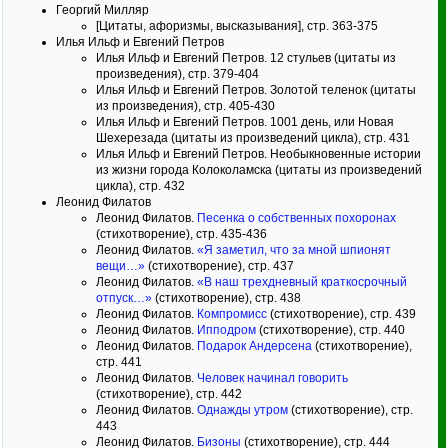
Георгий Милляр
[Цитаты, афоризмы, высказывания], стр. 363-375
Илья Ильф и Евгений Петров
Илья Ильф и Евгений Петров. 12 стульев (цитаты из
произведения), стр. 379-404
Илья Ильф и Евгений Петров. Золотой теленок (цитаты
из произведения), стр. 405-430
Илья Ильф и Евгений Петров. 1001 день, или Новая
Шехерезада (цитаты из произведений цикла), стр. 431
Илья Ильф и Евгений Петров. Необыкновенные истории
из жизни города Колоколамска (цитаты из произведений
цикла), стр. 432
Леонид Филатов
Леонид Филатов.
Песенка о собственных похоронах
(стихотворение), стр. 435-436
Леонид Филатов.
«Я заметил, что за мной шпионят
вещи…»
(стихотворение), стр. 437
Леонид Филатов.
«В наш трехдневный краткосрочный
отпуск…»
(стихотворение), стр. 438
Леонид Филатов.
Компромисс
(стихотворение), стр. 439
Леонид Филатов.
Ипподром
(стихотворение), стр. 440
Леонид Филатов.
Подарок Андерсена
(стихотворение),
стр. 441
Леонид Филатов.
Человек начинал говорить
(стихотворение), стр. 442
Леонид Филатов.
Однажды утром
(стихотворение), стр.
443
Леонид Филатов.
Бизоны
(стихотворение), стр. 444