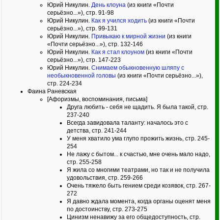
Юрий Никулин.
День клоуна
(из книги «Почти
серьёзно...»), стр. 91-98
Юрий Никулин.
Как я учился ходить
(из книги «Почти
серьёзно...»), стр. 99-131
Юрий Никулин.
Привыкаю к мирной жизни
(из книги
«Почти серьёзно...»), стр. 132-146
Юрий Никулин.
Как я стал клоуном
(из книги «Почти
серьёзно...»), стр. 147-223
Юрий Никулин.
Снимаем обыкновенную шляпу с
необыкновенной головы
(из книги «Почти серьёзно...»),
стр. 224-234
Фаина Раневская
[Афоризмы, воспоминания, письма]
Друга любить - себя не щадить. Я была такой, стр.
237-240
Всегда завидовала таланту: началось это с
детства, стр. 241-244
У меня хватило ума глупо прожить жизнь, стр. 245-
254
Не лажу с бытом... к счастью, мне очень мало надо,
стр. 255-258
Я жила со многими театрами, но так и не получила
удовольствия, стр. 259-266
Очень тяжело быть гением среди козявок, стр. 267-
272
Я давно ждала момента, когда органы оценят меня
по достоинству, стр. 273-275
Цинизм ненавижу за его общедоступность, стр.