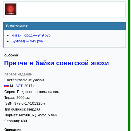
В магазинах
Читай Город — 949 руб
Буквоед — 949 руб
сборник
Притчи и байки советской эпохи
первое издание
Составитель:
не указан
М.:
АСТ
,
2017
г.
Серия:
Подарочная книга на века
Тираж:
2000 экз.
ISBN:
978-5-17-101325-7
Тип обложки:
твёрдая
Формат:
60x90/16
(145x215 мм)
Страниц:
480
Описание: