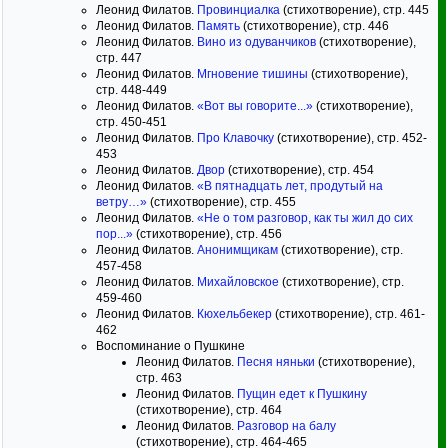
Леонид Филатов.
Провинциалка
(стихотворение), стр. 445
Леонид Филатов.
Память
(стихотворение), стр. 446
Леонид Филатов.
Вино из одуванчиков
(стихотворение),
стр. 447
Леонид Филатов.
Мгновение тишины
(стихотворение),
стр. 448-449
Леонид Филатов.
«Вот вы говорите...»
(стихотворение),
стр. 450-451
Леонид Филатов.
Про Клавочку
(стихотворение), стр. 452-
453
Леонид Филатов.
Двор
(стихотворение), стр. 454
Леонид Филатов.
«В пятнадцать лет, продутый на
ветру…»
(стихотворение), стр. 455
Леонид Филатов.
«Не о том разговор, как ты жил до сих
пор...»
(стихотворение), стр. 456
Леонид Филатов.
Анонимщикам
(стихотворение), стр.
457-458
Леонид Филатов.
Михайловское
(стихотворение), стр.
459-460
Леонид Филатов.
Кюхельбекер
(стихотворение), стр. 461-
462
Воспоминание о Пушкине
Леонид Филатов.
Песня няньки
(стихотворение),
стр. 463
Леонид Филатов.
Пущин едет к Пушкину
(стихотворение), стр. 464
Леонид Филатов.
Разговор на балу
(стихотворение), стр. 464-465