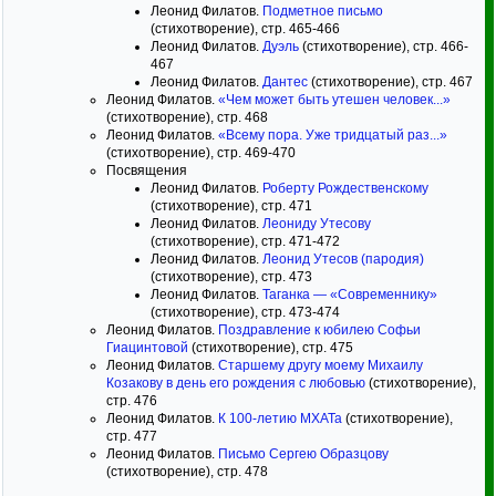
Леонид Филатов.
Подметное письмо
(стихотворение), стр. 465-466
Леонид Филатов.
Дуэль
(стихотворение), стр. 466-
467
Леонид Филатов.
Дантес
(стихотворение), стр. 467
Леонид Филатов.
«Чем может быть утешен человек...»
(стихотворение), стр. 468
Леонид Филатов.
«Всему пора. Уже тридцатый раз...»
(стихотворение), стр. 469-470
Посвящения
Леонид Филатов.
Роберту Рождественскому
(стихотворение), стр. 471
Леонид Филатов.
Леониду Утесову
(стихотворение), стр. 471-472
Леонид Филатов.
Леонид Утесов (пародия)
(стихотворение), стр. 473
Леонид Филатов.
Таганка — «Современнику»
(стихотворение), стр. 473-474
Леонид Филатов.
Поздравление к юбилею Софьи
Гиацинтовой
(стихотворение), стр. 475
Леонид Филатов.
Старшему другу моему Михаилу
Козакову в день его рождения с любовью
(стихотворение),
стр. 476
Леонид Филатов.
К 100-летию МХАТа
(стихотворение),
стр. 477
Леонид Филатов.
Письмо Сергею Образцову
(стихотворение), стр. 478