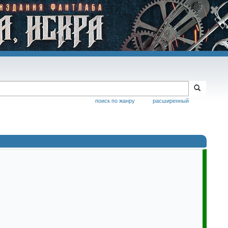
поиск по жанру
расширенный