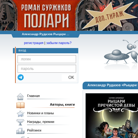
Александр Рудазов Рыцари ...
регистрация
|
забыли пароль?
вход
OK
Александр Рудазов «Рыцари
Главная
Авторы, книги
Новинки и планы
Награды, премии
Рейтинги