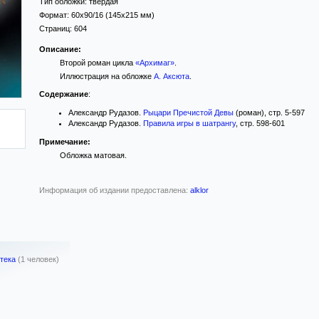
Тип обложки:
твёрдая
Формат:
60x90/16
(145x215 мм)
Страниц:
604
Описание:
Второй роман цикла
«Архимаг»
.
Иллюстрация на обложке
А. Аксюта
.
Содержание
:
Александр Рудазов.
Рыцари Пречистой Девы
(роман), стр. 5-597
Александр Рудазов.
Правила игры в шатрангу
, стр. 598-601
Примечание:
Обложка матовая.
Информация об издании предоставлена:
alklor
тека
(1 человек)