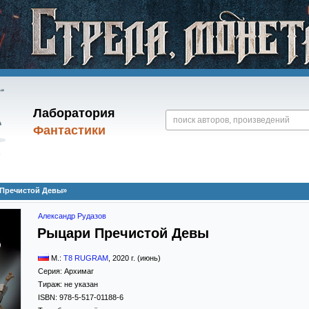
Лаборатория
Фантастики
 Пречистой Девы»
Александр Рудазов
Рыцари Пречистой Девы
М.:
T8 RUGRAM
,
2020
г. (июнь)
Серия:
Архимаг
Тираж:
не указан
ISBN:
978-5-517-01188-6