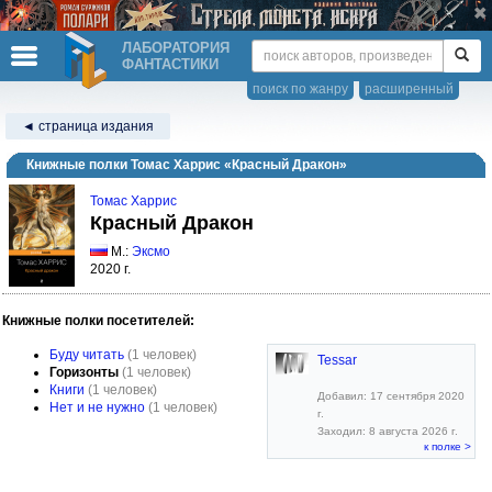
ЛАБОРАТОРИЯ
ФАНТАСТИКИ
поиск по жанру
расширенный
◄ страница издания
Книжные полки Томас Харрис «Красный Дракон»
Томас Харрис
Красный Дракон
М.:
Эксмо
2020 г.
Книжные полки посетителей:
Буду читать
(1 человек)
Tessar
Горизонты
(1 человек)
Книги
(1 человек)
Добавил: 17 сентября 2020
Нет и не нужно
(1 человек)
г.
Заходил: 8 августа 2026 г.
к полке >