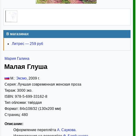
В магазинах
Литрес — 259 руб
Мария Галина
Малая Глуша
М.:
Эксмо
,
2009
г.
Серия:
Лучшая современная женская проза
Тираж:
3000 экз.
ISBN:
978-5-699-33162-8
Тип обложки:
твёрдая
Формат:
84x108/32
(130x200 мм)
Страниц:
480
Описание:
Оформление переплёта
А. Саукова
.
Иллюстрация на переплёте
Ф. Барбышева
.