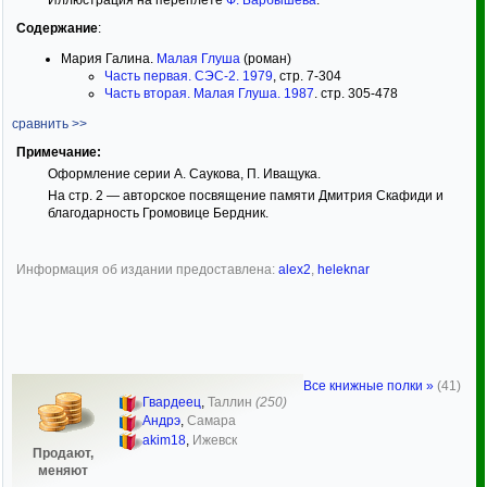
Содержание
:
Мария Галина.
Малая Глуша
(роман)
Часть первая. СЭС-2. 1979
, стр. 7-304
Часть вторая. Малая Глуша. 1987
. стр. 305-478
сравнить >>
Примечание:
Оформление серии А. Саукова, П. Иващука.
На стр. 2 — авторское посвящение памяти Дмитрия Скафиди и
благодарность Громовице Бердник.
Информация об издании предоставлена:
alex2
,
heleknar
Все книжные полки »
(41)
Гвардеец
,
Таллин
(250)
Андрэ
,
Самара
akim18
,
Ижевск
Продают,
меняют